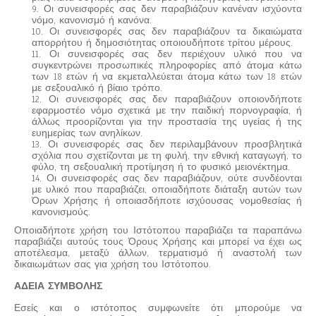
9. Οι συνεισφορές σας δεν παραβιάζουν κανέναν ισχύοντα
νόμο, κανονισμό ή κανόνα.
10. Οι συνεισφορές σας δεν παραβιάζουν τα δικαιώματα
απορρήτου ή δημοσιότητας οποιουδήποτε τρίτου μέρους.
11. Οι συνεισφορές σας δεν περιέχουν υλικό που να
συγκεντρώνει προσωπικές πληροφορίες από άτομα κάτω
των 18 ετών ή να εκμεταλλεύεται άτομα κάτω των 18 ετών
με σεξουαλικό ή βίαιο τρόπο.
12. Οι συνεισφορές σας δεν παραβιάζουν οποιονδήποτε
εφαρμοστέο νόμο σχετικά με την παιδική πορνογραφία, ή
άλλως προορίζονται για την προστασία της υγείας ή της
ευημερίας των ανηλίκων.
13. Οι συνεισφορές σας δεν περιλαμβάνουν προσβλητικά
σχόλια που σχετίζονται με τη φυλή, την εθνική καταγωγή, το
φύλο, τη σεξουαλική προτίμηση ή το φυσικό μειονέκτημα.
14. Οι συνεισφορές σας δεν παραβιάζουν, ούτε συνδέονται
με υλικό που παραβιάζει, οποιαδήποτε διάταξη αυτών των
Όρων Χρήσης ή οποιασδήποτε ισχύουσας νομοθεσίας ή
κανονισμούς.
Οποιαδήποτε χρήση του Ιστότοπου παραβιάζει τα παραπάνω
παραβιάζει αυτούς τους Όρους Χρήσης και μπορεί να έχει ως
αποτέλεσμα, μεταξύ άλλων, τερματισμό ή αναστολή των
δικαιωμάτων σας για χρήση του Ιστότοπου.
ΑΔΕΙΑ ΣΥΜΒΟΛΗΣ
Εσείς και ο ιστότοπος συμφωνείτε ότι μπορούμε να