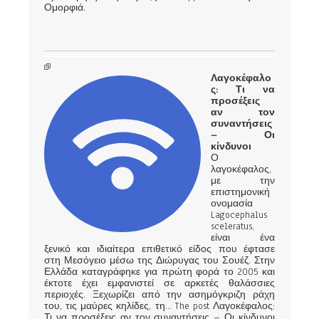
Ομορφιά.
Λαγοκέφαλο
ς: Τι να
προσέξεις
αν τον
συναντήσεις
– Οι
κίνδυνοι
Ο
λαγοκέφαλος,
με την
επιστημονική
ονομασία
Lagocephalus
sceleratus,
είναι ένα
ξενικό και ιδιαίτερα επιθετικό είδος που έφτασε
στη Μεσόγειο μέσω της Διώρυγας του Σουέζ. Στην
Ελλάδα καταγράφηκε για πρώτη φορά το 2005 και
έκτοτε έχει εμφανιστεί σε αρκετές θαλάσσιες
περιοχές. Ξεχωρίζει από την ασημόγκριζη ράχη
του, τις μαύρες κηλίδες, τη... The post Λαγοκέφαλος:
Τι να προσέξεις αν τον συναντήσεις – Οι κίνδυνοι