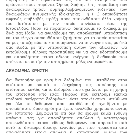
παραβίαση των δηλώσεών σας και των εγγυήσεων που
ορίζονται στους παρόντες Όρους Χρήσης. ( 4 ) παραβίαση των
δικαιωμάτων τρίτων, συμπεριλαμβανομένων, ενδεικτικά, των
δικαιωμάτων πνευματικής ιδιοκτησίας · ή ( 5) οποιαδήποτε
εμφανής επιβλαβής πράξη προς οποιονδήποτε άλλο χρήστη
του Ιστότοπου με τον οποίο συνδέεστε μέσω της
Ιστοσελίδας. Παρά τα παραπάνω, διατηρούμε το δικαίωμα, με
δικά σας έξοδα, να αναλάβουμε την αποκλειστική υπεράσπιση
και τον έλεγχο οποιουδήποτε ζητήματος για το οποίο απαιτείται
να μας αποζημιώσετε και συμφωνείτε να συνεργαστείτε, με δικά
σας έξοδα, με την υπεράσπιση αυτών των αξιώσεων. Θα
καταβάλουμε εύλογες προσπάθειες για να σας ειδοποιήσουμε
για οποιαδήποτε τέτοια αξίωση, ενέργεια ή διαδικασία που
υπόκειται σε αυτήν την αποζημίωση μόλις ενημερωθείτε.
ΔΕΔΟΜΕΝΑ ΧΡΗΣΤΗ
Θα διατηρήσουμε ορισμένα δεδομένα που μεταδίδετε στον
ιστότοπο με σκοπό τη διαχείριση της απόδοσης του
ιστότοπου, καθώς και τα δεδομένα που σχετίζονται με τη χρήση
του ιστότοπου από εσάς. Παρόλο που εκτελούμε τακτικά
εφεδρικά αντίγραφα δεδομένων, είστε αποκλειστικά υπεύθυνοι
για όλα τα δεδομένα που μεταδίδετε ή σχετίζονται με
οποιαδήποτε δραστηριότητα έχετε αναλάβει χρησιμοποιώντας
τον Ιστότοπο. Συμφωνείτε ότι δεν θα έχουμε καμία ευθύνη
απέναντί ​​σας για οποιαδήποτε απώλεια ή καταστροφή
οποιωνδήποτε τέτοιου είδους δεδομένων και παραιτείτε από
αυτό το δικαίωμα δράσης εναντίον μας που προκύπτει από
οποιαδήποτε τέτοια απώλεια ή καταστροφή αυτών των