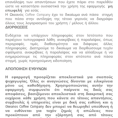
επανάληψη των απαντήσεων που έχετε πάρει στο παρελθόν
ώστε να καταστήσει ουσιαστικά την χρήση της εφαρμογής ¨
μη
επωφελή
¨ για εσάς .
Η Ωκεανός Coffee Company έχει το δικαίωμα ανά πάσα στιγμή
που πέσει στην αντίληψη της τέτοιο γεγονός να διαγράψει
όλους τους λογαριασμού του χρήστη / μέλους ή άλλου.
ΔΙΟΡΘΩΣΕΙΣ
Ενδέχεται να υπάρχουν πληροφορίες στον Ιστότοπο που
περιέχουν τυπογραφικά λάθη, ανακρίβειες ή παραλείψεις, όπως
περιγραφές, τιμές, διαθεσιμότητα και διάφορες άλλες
πληροφορίες. Διατηρούμε το δικαίωμα να διορθώσουμε τυχόν
σφάλματα, ανακρίβειες ή παραλείψεις και να αλλάξουμε ή να
ενημερώσουμε τις πληροφορίες στον ιστότοπο ανά πάσα
στιγμή, χωρίς προηγούμενη ειδοποίηση.
ΑΠΟΠΟΙΗΣΗ ΕΥΘΥΝΩΝ
Η εφαρμογή προορίζεται αποκλειστικά για σκοπούς
ψυχαγωγίας. Όλες οι αναγνώσεις δίνονται με ειλικρίνεια
μόνο ως καθοδήγηση. Χρησιμοποιώντας αυτήν την
εφαρμογή, συμφωνείτε ότι παίρνετε τις δικές σας
αποφάσεις, βασιζόμενοι αποκλειστικά στη διακριτική σας
ευχέρεια. κάθε χρήση που κάνετε σε τέτοιες απαντήσεις,
συμβουλές ή υπηρεσίες είναι με δική σας ευθύνη και η
Okeanos Coffee Company δεν μπορεί να θεωρηθεί υπεύθυνη ή
να ευθύνεται για τυχόν ζημιές ή απώλειες που
προκύπτουν από την εξάρτησή σας από τέτοιες