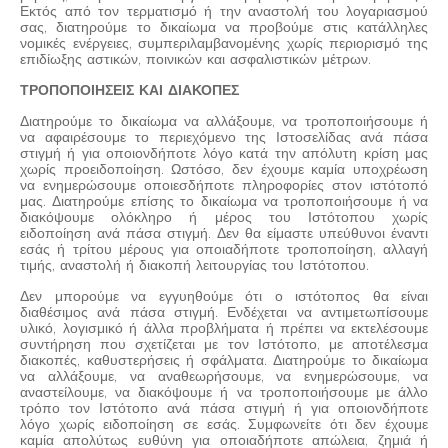
Εκτός από τον τερματισμό ή την αναστολή του λογαριασμού
σας, διατηρούμε το δικαίωμα να προβούμε στις κατάλληλες
νομικές ενέργειες, συμπεριλαμβανομένης χωρίς περιορισμό της
επιδίωξης αστικών, ποινικών και ασφαλιστικών μέτρων.
ΤΡΟΠΟΠΟΙΗΣΕΙΣ ΚΑΙ ΔΙΑΚΟΠΕΣ
Διατηρούμε το δικαίωμα να αλλάξουμε, να τροποποιήσουμε ή
να αφαιρέσουμε το περιεχόμενο της Ιστοσελίδας ανά πάσα
στιγμή ή για οποιονδήποτε λόγο κατά την απόλυτη κρίση μας
χωρίς προειδοποίηση. Ωστόσο, δεν έχουμε καμία υποχρέωση
να ενημερώσουμε οποιεσδήποτε πληροφορίες στον ιστότοπό
μας. Διατηρούμε επίσης το δικαίωμα να τροποποιήσουμε ή να
διακόψουμε ολόκληρο ή μέρος του Ιστότοπου χωρίς
ειδοποίηση ανά πάσα στιγμή. Δεν θα είμαστε υπεύθυνοι έναντι
εσάς ή τρίτου μέρους για οποιαδήποτε τροποποίηση, αλλαγή
τιμής, αναστολή ή διακοπή λειτουργίας του Ιστότοπου.
Δεν μπορούμε να εγγυηθούμε ότι ο ιστότοπος θα είναι
διαθέσιμος ανά πάσα στιγμή. Ενδέχεται να αντιμετωπίσουμε
υλικό, λογισμικό ή άλλα προβλήματα ή πρέπει να εκτελέσουμε
συντήρηση που σχετίζεται με τον Ιστότοπο, με αποτέλεσμα
διακοπές, καθυστερήσεις ή σφάλματα. Διατηρούμε το δικαίωμα
να αλλάξουμε, να αναθεωρήσουμε, να ενημερώσουμε, να
αναστείλουμε, να διακόψουμε ή να τροποποιήσουμε με άλλο
τρόπο τον Ιστότοπο ανά πάσα στιγμή ή για οποιονδήποτε
λόγο χωρίς ειδοποίηση σε εσάς. Συμφωνείτε ότι δεν έχουμε
καμία απολύτως ευθύνη για οποιαδήποτε απώλεια, ζημιά ή