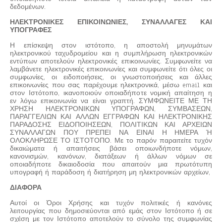
δεδομένων.
ΗΛΕΚΤΡΟΝΙΚΕΣ ΕΠΙΚΟΙΝΩΝΙΕΣ, ΣΥΝΑΛΛΑΓΕΣ ΚΑΙ
ΥΠΟΓΡΑΦΕΣ
Η επίσκεψη στον ιστότοπο, η αποστολή μηνυμάτων
ηλεκτρονικού ταχυδρομείου και η συμπλήρωση ηλεκτρονικών
εντύπων αποτελούν ηλεκτρονικές επικοινωνίες. Συμφωνείτε να
λαμβάνετε ηλεκτρονικές επικοινωνίες και συμφωνείτε ότι όλες οι
συμφωνίες, οι ειδοποιήσεις, οι γνωστοποιήσεις και άλλες
επικοινωνίες που σας παρέχουμε ηλεκτρονικά, μέσω email και
στον Ιστότοπο, ικανοποιούν οποιαδήποτε νομική απαίτηση η
εν λόγω επικοινωνία να είναι γραπτή. ΣΥΜΦΩΝΕΙΤΕ ΜΕ ΤΗ
ΧΡΗΣΗ ΗΛΕΚΤΡΟΝΙΚΩΝ ΥΠΟΓΡΑΦΩΝ, ΣΥΜΒΑΣΕΩΝ,
ΠΑΡΑΓΓΕΛΙΩΝ ΚΑΙ ΑΛΛΩΝ ΕΓΓΡΑΦΩΝ ΚΑΙ ΗΛΕΚΤΡΟΝΙΚΗΣ
ΠΑΡΑΔΟΣΗΣ ΕΙΔΟΠΟΙΗΣΕΩΝ, ΠΟΛΙΤΙΚΩΝ ΚΑΙ ΑΡΧΕΙΩΝ
ΣΥΝΑΛΛΑΓΩΝ ΠΟΥ ΠΡΕΠΕΙ ΝΑ ΕΙΝΑΙ Η ΗΜΕΡΑ Ή
ΟΛΟΚΛΗΡΩΣΕ ΤΟ ΙΣΤΟΤΟΠΟ. Με το παρόν παραιτείτε τυχόν
δικαιώματα ή απαιτήσεις βάσει οποιωνδήποτε νόμων,
κανονισμών, κανόνων, διατάξεων ή άλλων νόμων σε
οποιαδήποτε δικαιοδοσία που απαιτούν μια πρωτότυπη
υπογραφή ή παράδοση ή διατήρηση μη ηλεκτρονικών αρχείων,
ΔΙΑΦΟΡΑ
Αυτοί οι Όροι Χρήσης και τυχόν πολιτικές ή κανόνες
λειτουργίας που δημοσιεύονται από εμάς στον Ιστότοπο ή σε
σχέση με τον Ιστότοπο αποτελούν το σύνολο της συμφωνίας