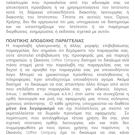
ταλαιπωρία που προκαλείται από την αδυναμία σας να
αποκτήσετε πρόσβαση ή να χρησιμοποιήσετε τον Ιστότοπο
κατά τη διάρκεια οποιασδήποτε διακοπής λειτουργίας ή
διακοπής του Ιστότοπου. Τίποτα σε αυτούς τους Όρους
Χρήσης δεν θα ερμηνευτεί ότι μας υποχρεώνει να διατηρούμε
και να υποστηρίζουμε τον Ιστότοπο ή να παρέχουμε
διορθώσεις, ενημερώσεις ή εκδόσεις σχετικά με αυτόν.
ΠΟΛΙΤΙΚΗΣ ΑΠΟΔΟΧΗΣ ΠΑΡΑΓΓΕΛΙΑΣ
Η παραλαβή ηλεκτρονικής ή άλλης μορφής επιβεβαίωσης
παραγγελίας δεν σημαίνει ότι δεχόμαστε την παραγγελία σας,
ούτε αποτελεί επιβεβαίωση της προσφοράς μας για παροχή
υπηρεσιών. η Ωκεανός Coffee Company διατηρεί το δικαίωμα ανά
πάσα στιγμή μετά την παραλαβή της παραγγελίας σας να
δεχτεί ή να αρνηθεί την παραγγελία σας για οποιονδήποτε
λόγο. Μπορεί να χρειαστούμε πρόσθετες επαληθεύσεις ή
πληροφορίες πριν αποδεχτούμε οποιαδήποτε αγορά. Ακόμα
διατηρεί το δικαίωμα να σας απαντήσει άλλο άτομο από αυτό
που επιλέξατε στην παραγγελία σας για ¨ειδικούς¨ λόγους
όπως ( ασθένεια , κώλυμα κ.λ.π.) έτσι ώστε να συνεχίζεται η
ορθή λειτουργία και ροή της εφαρμογής μας στους εύλογους
χρόνους απάντησης .Ο κάθε χρήστης υποχρεούται να διαθέτει
μόνο ένα λογαριασμό
και όχι πολλαπλούς με σκοπό να
εκμεταλλεύεται τα δωρεάν προνόμια της εφαρμογής . Σε
περίπτωση που αντιληφθούμε τέτοια χρήση θα σας γίνει
σχετική σύσταση ορθής λειτουργίας ,εάν και πάλι δεν
συμμορφωθείτε με τους όρους χρήσης του παρόντος η
Ωκεανός Coffee Company έχει το δικαίωμα να σας κάνει