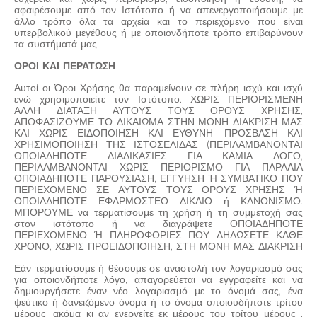
αφαιρέσουμε από τον Ιστότοπο ή να απενεργοποιήσουμε με
άλλο τρόπο όλα τα αρχεία και το περιεχόμενο που είναι
υπερβολικού μεγέθους ή με οποιονδήποτε τρόπο επιβαρύνουν
τα συστήματά μας.
ΟΡΟΙ ΚΑΙ ΠΕΡΑΤΩΣΗ
Αυτοί οι Όροι Χρήσης θα παραμείνουν σε πλήρη ισχύ και ισχύ
ενώ χρησιμοποιείτε τον Ιστότοπο. ΧΩΡΙΣ ΠΕΡΙΟΡΙΣΜΕΝΗ
ΑΛΛΗ ΔΙΑΤΑΞΗ ΑΥΤΟΥΣ ΤΟΥΣ ΟΡΟΥΣ ΧΡΗΣΗΣ,
ΑΠΟΦΑΣΙΖΟΥΜΕ ΤΟ ΔΙΚΑΙΩΜΑ ΣΤΗΝ ΜΟΝΗ ΔΙΑΚΡΙΣΗ ΜΑΣ
ΚΑΙ ΧΩΡΙΣ ΕΙΔΟΠΟΙΗΣΗ ΚΑΙ ΕΥΘΥΝΗ, ΠΡΟΣΒΑΣΗ ΚΑΙ
ΧΡΗΣΙΜΟΠΟΙΗΣΗ ΤΗΣ ΙΣΤΟΣΕΛΙΔΑΣ (ΠΕΡΙΛΑΜΒΑΝΟΝΤΑΙ
ΟΠΟΙΑΔΗΠΟΤΕ ΔΙΑΔΙΚΑΣΙΕΣ ΓΙΑ ΚΑΜΙΑ ΛΟΓΟ,
ΠΕΡΙΛΑΜΒΑΝΟΝΤΑΙ ΧΩΡΙΣ ΠΕΡΙΟΡΙΣΜΟ ΓΙΑ ΠΑΡΑΛΙΑ
ΟΠΟΙΑΔΗΠΟΤΕ ΠΑΡΟΥΣΙΑΣΗ, ΕΓΓΥΗΣΗ Ή ΣΥΜΒΑΤΙΚΟ ΠΟΥ
ΠΕΡΙΕΧΟΜΕΝΟ ΣΕ ΑΥΤΟΥΣ ΤΟΥΣ ΟΡΟΥΣ ΧΡΗΣΗΣ Ή
ΟΠΟΙΑΔΗΠΟΤΕ ΕΦΑΡΜΟΣΤΕΟ ΔΙΚΑΙΟ ή ΚΑΝΟΝΙΣΜΟ.
ΜΠΟΡΟΥΜΕ να τερματίσουμε τη χρήση ή τη συμμετοχή σας
στον ιστότοπο ή να διαγράψετε ΟΠΟΙΑΔΗΠΟΤΕ
ΠΕΡΙΕΧΟΜΕΝΟ Ή ΠΛΗΡΟΦΟΡΙΕΣ ΠΟΥ ΔΗΛΩΣΕΤΕ ΚΑΘΕ
ΧΡΟΝΟ, ΧΩΡΙΣ ΠΡΟΕΙΔΟΠΟΙΗΣΗ, ΣΤΗ ΜΟΝΗ ΜΑΣ ΔΙΑΚΡΙΣΗ
Εάν τερματίσουμε ή θέσουμε σε αναστολή τον λογαριασμό σας
για οποιονδήποτε λόγο, απαγορεύεται να εγγραφείτε και να
δημιουργήσετε έναν νέο λογαριασμό με το όνομά σας, ένα
ψεύτικο ή δανειζόμενο όνομα ή το όνομα οποιουδήποτε τρίτου
μέρους, ακόμα κι αν ενεργείτε εκ μέρους του τρίτου μέρους .