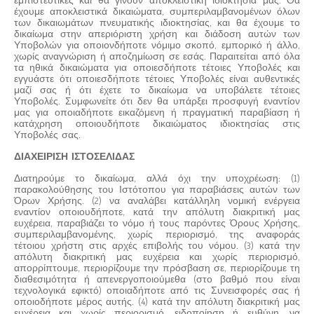
εμπιστευτικές και θα γίνουν αποκλειστική ιδιοκτησία μας. Θα
έχουμε αποκλειστικά δικαιώματα, συμπεριλαμβανομένων όλων
των δικαιωμάτων πνευματικής ιδιοκτησίας, και θα έχουμε το
δικαίωμα στην απεριόριστη χρήση και διάδοση αυτών των
Υποβολών για οποιονδήποτε νόμιμο σκοπό, εμπορικό ή άλλο,
χωρίς αναγνώριση ή αποζημίωση σε εσάς. Παραιτείται από όλα
τα ηθικά δικαιώματα για οποιεσδήποτε τέτοιες Υποβολές και
εγγυάστε ότι οποιεσδήποτε τέτοιες Υποβολές είναι αυθεντικές
μαζί σας ή ότι έχετε το δικαίωμα να υποβάλετε τέτοιες
Υποβολές. Συμφωνείτε ότι δεν θα υπάρξει προσφυγή εναντίον
μας για οποιαδήποτε εικαζόμενη ή πραγματική παραβίαση ή
κατάχρηση οποιουδήποτε δικαιώματος ιδιοκτησίας στις
Υποβολές σας.
ΔΙΑΧΕΙΡΙΣΗ ΙΣΤΟΣΕΛΙΔΑΣ
Διατηρούμε το δικαίωμα, αλλά όχι την υποχρέωση: (1)
παρακολούθησης του Ιστότοπου για παραβιάσεις αυτών των
Όρων Χρήσης. (2) να αναλάβει κατάλληλη νομική ενέργεια
εναντίον οποιουδήποτε, κατά την απόλυτη διακριτική μας
ευχέρεια, παραβιάζει το νόμο ή τους παρόντες Όρους Χρήσης,
συμπεριλαμβανομένης, χωρίς περιορισμό, της αναφοράς
τέτοιου χρήστη στις αρχές επιβολής του νόμου. (3) κατά την
απόλυτη διακριτική μας ευχέρεια και χωρίς περιορισμό,
απορρίπτουμε, περιορίζουμε την πρόσβαση σε, περιορίζουμε τη
διαθεσιμότητα ή απενεργοποιούμεθα (στο βαθμό που είναι
τεχνολογικά εφικτό) οποιαδήποτε από τις Συνεισφορές σας ή
οποιοδήποτε μέρος αυτής. (4) κατά την απόλυτη διακριτική μας
ευχέρεια και χωρίς περιορισμό, ειδοποίηση ή ευθύνη, να