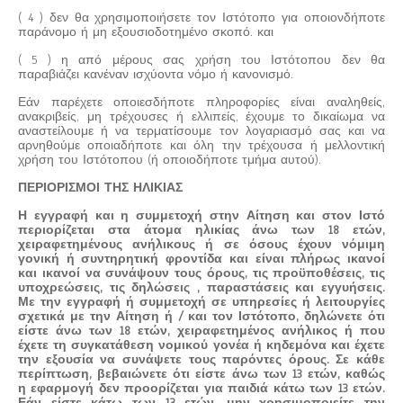
( 4 ) δεν θα χρησιμοποιήσετε τον Ιστότοπο για οποιονδήποτε
παράνομο ή μη εξουσιοδοτημένο σκοπό. και
( 5 ) η από μέρους σας χρήση του Ιστότοπου δεν θα
παραβιάζει κανέναν ισχύοντα νόμο ή κανονισμό.
Εάν παρέχετε οποιεσδήποτε πληροφορίες είναι αναληθείς,
ανακριβείς, μη τρέχουσες ή ελλιπείς, έχουμε το δικαίωμα να
αναστείλουμε ή να τερματίσουμε τον λογαριασμό σας και να
αρνηθούμε οποιαδήποτε και όλη την τρέχουσα ή μελλοντική
χρήση του Ιστότοπου (ή οποιοδήποτε τμήμα αυτού).
ΠΕΡΙΟΡΙΣΜΟΙ ΤΗΣ ΗΛΙΚΙΑΣ
Η εγγραφή και η συμμετοχή στην Αίτηση και στον Ιστό
περιορίζεται στα άτομα ηλικίας άνω των 18 ετών,
χειραφετημένους ανήλικους ή σε όσους έχουν νόμιμη
γονική ή συντηρητική φροντίδα και είναι πλήρως ικανοί
και ικανοί να συνάψουν τους όρους, τις προϋποθέσεις, τις
υποχρεώσεις, τις δηλώσεις , παραστάσεις και εγγυήσεις.
Με την εγγραφή ή συμμετοχή σε υπηρεσίες ή λειτουργίες
σχετικά με την Αίτηση ή / και τον Ιστότοπο, δηλώνετε ότι
είστε άνω των 18 ετών, χειραφετημένος ανήλικος ή που
έχετε τη συγκατάθεση νομικού γονέα ή κηδεμόνα και έχετε
την εξουσία να συνάψετε τους παρόντες όρους. Σε κάθε
περίπτωση, βεβαιώνετε ότι είστε άνω των 13 ετών, καθώς
η εφαρμογή δεν προορίζεται για παιδιά κάτω των 13 ετών.