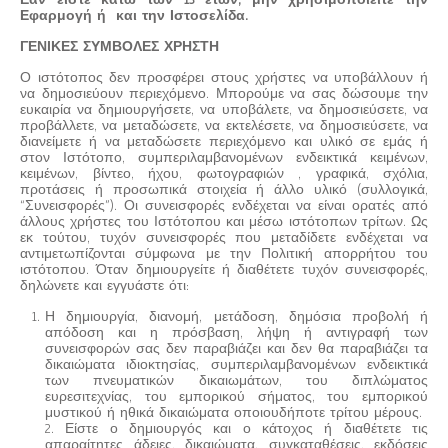
Εάν είστε κάτω των 13 ετών, μην χρησιμοποιείτε την
Εφαρμογή ή και την Ιστοσελίδα.
ΓΕΝΙΚΕΣ ΣΥΜΒΟΛΕΣ ΧΡΗΣΤΗ
Ο ιστότοπος δεν προσφέρει στους χρήστες να υποβάλλουν ή
να δημοσιεύουν περιεχόμενο. Μπορούμε να σας δώσουμε την
ευκαιρία να δημιουργήσετε, να υποβάλετε, να δημοσιεύσετε, να
προβάλλετε, να μεταδώσετε, να εκτελέσετε, να δημοσιεύσετε, να
διανείμετε ή να μεταδώσετε περιεχόμενο και υλικό σε εμάς ή
στον Ιστότοπο, συμπεριλαμβανομένων ενδεικτικά κειμένων,
κειμένων, βίντεο, ήχου, φωτογραφιών , γραφικά, σχόλια,
προτάσεις ή προσωπικά στοιχεία ή άλλο υλικό (συλλογικά,
“Συνεισφορές”). Οι συνεισφορές ενδέχεται να είναι ορατές από
άλλους χρήστες του Ιστότοπου και μέσω ιστότοπων τρίτων. Ως
εκ τούτου, τυχόν συνεισφορές που μεταδίδετε ενδέχεται να
αντιμετωπίζονται σύμφωνα με την Πολιτική απορρήτου του
ιστότοπου. Όταν δημιουργείτε ή διαθέτετε τυχόν συνεισφορές,
δηλώνετε και εγγυάστε ότι:
Η δημιουργία, διανομή, μετάδοση, δημόσια προβολή ή
απόδοση και η πρόσβαση, λήψη ή αντιγραφή των
συνεισφορών σας δεν παραβιάζει και δεν θα παραβιάζει τα
δικαιώματα ιδιοκτησίας, συμπεριλαμβανομένων ενδεικτικά
των πνευματικών δικαιωμάτων, του διπλώματος
ευρεσιτεχνίας, του εμπορικού σήματος, του εμπορικού
μυστικού ή ηθικά δικαιώματα οποιουδήποτε τρίτου μέρους.
2. Είστε ο δημιουργός και ο κάτοχος ή διαθέτετε τις
απαραίτητες άδειες, δικαιώματα, συγκαταθέσεις, εκδόσεις