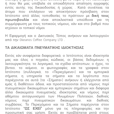
ή που θα μας υπέβαλε σε οποιαδήποτε απαίτηση εγγραφής
εντός αυτής της δικαιοδοσίας ή χώρας . Κατά συνέπεια, τα
άτομα που επιλέγουν να αποκτήσουν πρόσβαση στον
Ιστότοπο από άλλες τοποθεσίες το πράττουν με
δική τους
πρωτοβουλία
και είναι αποκλειστικά υπεύθυνα για τη
συμμόρφωση με τους τοπικούς νόμους, εάν και στο βαθμό που
ισχύουν οι τοπικοί νόμοι.
Η Εφαρμογή και ο Δικτυακός Τόπος ανήκουν και λειτουργούν
από την Okeanos Coffee Company LTD .
ΤΑ ΔΙΚΑΙΩΜΑΤΑ ΠΝΕΥΜΑΤΙΚΗΣ ΙΔΙΟΚΤΗΣΙΑΣ
Εκτός εάν αναφέρεται διαφορετικά, ο Ιστότοπος είναι ιδιοκτησία
μας και όλος ο πηγαίος κώδικας, οι βάσεις δεδομένων, η
λειτουργικότητα, το λογισμικό, τα σχέδια ιστότοπων, ο ήχος, το
βίντεο, το κείμενο, οι φωτογραφίες και τα γραφικά στον
Ιστότοπο (συλλογικά, το «Περιεχόμενο») και τα εμπορικά
σήματα, η υπηρεσία τα σήματα και τα λογότυπα που
περιέχονται σε αυτά (τα «Σήματα») ανήκουν ή ελέγχονται από
εμάς ή διαθέτουν άδεια, και προστατεύονται από νόμους περί
πνευματικών δικαιωμάτων και εμπορικών σημάτων και διάφορα
άλλα δικαιώματα πνευματικής ιδιοκτησίας και νόμους περί
αθέμιτου ανταγωνισμού των Ηνωμένων Πολιτειών, διεθνείς
νόμους περί πνευματικών δικαιωμάτων, και διεθνείς
συμβάσεις. Το Περιεχόμενο και τα Σήματα παρέχονται στον
Ιστότοπο
“ΩΣ ΕΧΕΙ”
μόνο για τις πληροφορίες και την
προσωπική σας χρήση. Εκτός αν προβλέπεται ρητά στους