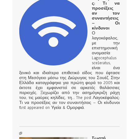
ς: Τι να
προσέξεις
αν τον
συναντήσεις
– Οι
κίνδυνοι
Ο
λαγοκέφαλος,
με την
επιστημονική
ονομασία
Lagocephalus
sceleratus,
είναι ένα
ξενικό και ιδιαίτερα επιθετικό είδος που έφτασε
στη Μεσόγειο μέσω της Διώρυγας του Σουέζ. Στην
Ελλάδα καταγράφηκε για πρώτη φορά το 2005 και
έκτοτε έχει εμφανιστεί σε αρκετές θαλάσσιες
περιοχές. Ξεχωρίζει από την ασημόγκριζη ράχη
του, τις μαύρες κηλίδες, τη... The post Λαγοκέφαλος:
Τι να προσέξεις αν τον συναντήσεις – Οι κίνδυνοι
first appeared on Υγεία & Ομορφιά.
Σωστή