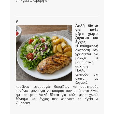
on Υγεία & Ομορφιά.
Απλή δίαιτα
για κάθε
μέρα χωρίς
ζύγισμα και
άγχος
Η καθημερινή
διατροφή δεν
χρειάζεται να
μοιάζει με
μαθηματική
άσκηση.
Πολλοί
ξεκινούν μια
δίαιτα με
ζυγαριά
κουζίνας, εφαρμογές θερμίδων και αυστηρούς
κανόνες, μόνο για να κουραστούν μετά από λίγες
ημ The post Απλή δίαιτα για κάθε μέρα χωρίς
ζύγισμα και άγχος first appeared on Υγεία &
Ομορφιά.