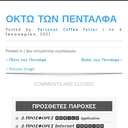
ΟΚΤΏ ΤΩΝ ΠΕΝΤΆΛΦΑ
Posted by:
Personal Coffee Teller
| on 6
Ιανουαρίου, 2021
στο
Posted in |
Δεν επιτρέπεται σχολιασμός
Οκτώ
«
Πέντε των Πεντάλφα
των
Βαλές των Πεντάλφα
»
Πεντάλφα
« Previous Image
COMMENTS ARE CLOSED
ΠΡΌΣΘΕΤΕΣ ΠΑΡΟΧΈΣ
💰 𝞟𝞠𝞞𝞢𝞥𝞞𝞠𝞔𝞢 🅼🅾🅱🅸🅻🅴 𝜜𝒑𝒑𝒍𝒊𝒄𝒂𝒕𝒊𝒐𝒏
💰 𝞟𝞠𝞞𝞢𝞥𝞞𝞠𝞔𝞢 𝙄𝙣𝙩𝙚𝙧𝙣𝙚𝙩 🆅🅴🆁🆂🅸🅾🅽