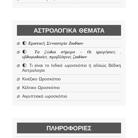
ΑΣΤΡΟΛΟΓΙΚΆ ΘΈΜΑΤΑ
🌓 𝜠𝝆𝝎𝝉𝜾𝜿ή 𝜮𝝊𝝂𝜶𝝈𝝉𝝆ί𝜶 𝜡𝝎𝜹ί𝝎𝝂
🌓 𝜯𝜶 𝜻ώ𝜹𝜾𝜶 𝝈ή𝝁𝜺𝝆𝜶 – 𝜪𝜾 𝜼𝝁𝜺𝝆ή𝝈𝜾𝜺ς ,
𝜺𝜷𝜹𝝄𝝁𝜶𝜹𝜾𝜶ί𝜺ς 𝝅𝝆𝝄𝜷𝝀έ𝝍𝜺𝜾ς 𝜻𝝎𝜹ί𝝎𝝂
🌓 Τι είναι το Ινδικό ωροσκόπιο ή αλλιώς Βέδικη
Αστρολογία
Κινέζικο Ωροσκόπιο
Κέλτικο Ωροσκόπιο
Αιγυπτιακό ωροσκόπιο
ΠΛΗΡΟΦΟΡΊΕΣ