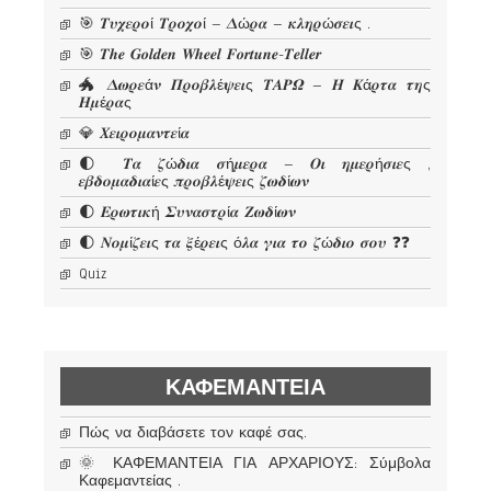
🎯 𝜯𝝊𝝌𝜺𝝆𝝄ί 𝜯𝝆𝝄𝝌𝝄ί – 𝜟ώ𝝆𝜶 – 𝜿𝝀𝜼𝝆ώ𝝈𝜺𝜾ς .
🎯 𝑻𝒉𝒆 𝑮𝒐𝒍𝒅𝒆𝒏 𝑾𝒉𝒆𝒆𝒍 𝑭𝒐𝒓𝒕𝒖𝒏𝒆-𝑻𝒆𝒍𝒍𝒆𝒓
🐲 𝜟𝝎𝝆𝜺ά𝝂 𝜫𝝆𝝄𝜷𝝀έ𝝍𝜺𝜾ς 𝜯𝜜𝜬𝜴 – 𝜢 𝜥ά𝝆𝝉𝜶 𝝉𝜼ς
𝜢𝝁έ𝝆𝜶ς
💎 𝜲𝜺𝜾𝝆𝝄𝝁𝜶𝝂𝝉𝜺ί𝜶
🌓 𝜯𝜶 𝜻ώ𝜹𝜾𝜶 𝝈ή𝝁𝜺𝝆𝜶 – 𝜪𝜾 𝜼𝝁𝜺𝝆ή𝝈𝜾𝜺ς ,
𝜺𝜷𝜹𝝄𝝁𝜶𝜹𝜾𝜶ί𝜺ς 𝝅𝝆𝝄𝜷𝝀έ𝝍𝜺𝜾ς 𝜻𝝎𝜹ί𝝎𝝂
🌓 𝜠𝝆𝝎𝝉𝜾𝜿ή 𝜮𝝊𝝂𝜶𝝈𝝉𝝆ί𝜶 𝜡𝝎𝜹ί𝝎𝝂
🌓 𝜨𝝄𝝁ί𝜻𝜺𝜾ς 𝝉𝜶 𝝃έ𝝆𝜺𝜾ς ό𝝀𝜶 𝜸𝜾𝜶 𝝉𝝄 𝜻ώ𝜹𝜾𝝄 𝝈𝝄𝝊 ❓❓
Quiz
ΚΑΦΕΜΑΝΤΕΊΑ
Πώς να διαβάσετε τον καφέ σας.
🌞 ΚΑΦΕΜΑΝΤΕΙΑ ΓΙΑ ΑΡΧΑΡΙΟΥΣ: Σύμβολα
Καφεμαντείας .