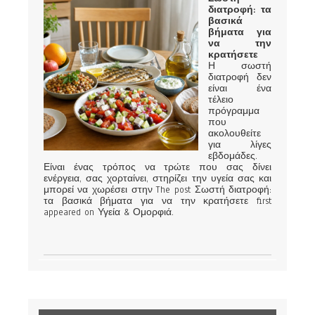
διατροφή: τα
βασικά
βήματα για
να την
κρατήσετε
Η σωστή
διατροφή δεν
είναι ένα
τέλειο
πρόγραμμα
που
ακολουθείτε
για λίγες
εβδομάδες.
Είναι ένας τρόπος να τρώτε που σας δίνει
ενέργεια, σας χορταίνει, στηρίζει την υγεία σας και
μπορεί να χωρέσει στην The post Σωστή διατροφή:
τα βασικά βήματα για να την κρατήσετε first
appeared on Υγεία & Ομορφιά.