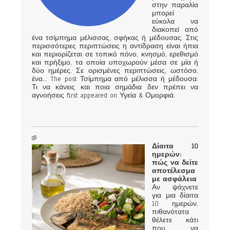
στην παραλία
μπορεί
εύκολα να
διακοπεί από
ένα τσίμπημα μέλισσας, σφήκας ή μέδουσας. Στις
περισσότερες περιπτώσεις η αντίδραση είναι ήπια
και περιορίζεται σε τοπικό πόνο, κνησμό, ερεθισμό
και πρήξιμο, τα οποία υποχωρούν μέσα σε μία ή
δύο ημέρες. Σε ορισμένες περιπτώσεις, ωστόσο,
ένα... The post Τσίμπημα από μέλισσα ή μέδουσα:
Τι να κάνεις και ποια σημάδια δεν πρέπει να
αγνοήσεις first appeared on Υγεία & Ομορφιά.
Δίαιτα 10
ημερών:
πώς να δείτε
αποτέλεσμα
με ασφάλεια
Αν ψάχνετε
για μια δίαιτα
10 ημερών,
πιθανότατα
θέλετε κάτι
που να