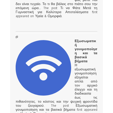
δεν είναι τυχαίο. Το τι θα βάλεις στο πιάτο σου την
επόμενη ώρα… The post Τι να Φάτε Μετά τη
Γυμναστική για Καλύτερα Αποτελέσματα first
appeared on Υγεία & Ομορφιά.
Εξωσωματικ
ή
γονιμοποίησ
η και τα
βασικά
βήματα
Η
εξωσωματική
γονιμοποίηση
εξηγείται
απλά: από
τον αρχικό
έλεγχο και τη
διαδικασία
έως τις
πιθανότητες, το κόστος και την ψυχική φροντίδα
του ζευγαριού. The post Εξωσωματική
γονιμοποίηση και τα βασικά βήματα first appeared