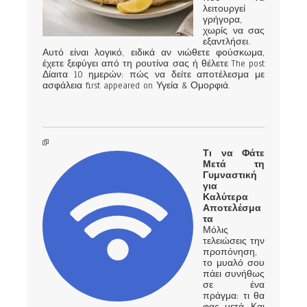
λειτουργεί
γρήγορα,
χωρίς να σας
εξαντλήσει.
Αυτό είναι λογικό, ειδικά αν νιώθετε φούσκωμα,
έχετε ξεφύγει από τη ρουτίνα σας ή θέλετε The post
Δίαιτα 10 ημερών: πώς να δείτε αποτέλεσμα με
ασφάλεια first appeared on Υγεία & Ομορφιά.
Τι να Φάτε
Μετά τη
Γυμναστική
για
Καλύτερα
Αποτελέσμα
τα
Μόλις
τελειώσεις την
προπόνηση,
το μυαλό σου
πάει συνήθως
σε ένα
πράγμα: τι θα
φας μετά. Και