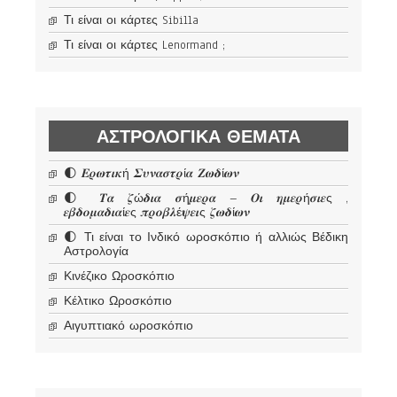
Τι είναι οι κάρτες Sibilla
Τι είναι οι κάρτες Lenormand ;
ΑΣΤΡΟΛΟΓΙΚΆ ΘΈΜΑΤΑ
🌓 𝜠𝝆𝝎𝝉𝜾𝜿ή 𝜮𝝊𝝂𝜶𝝈𝝉𝝆ί𝜶 𝜡𝝎𝜹ί𝝎𝝂
🌓 𝜯𝜶 𝜻ώ𝜹𝜾𝜶 𝝈ή𝝁𝜺𝝆𝜶 – 𝜪𝜾 𝜼𝝁𝜺𝝆ή𝝈𝜾𝜺ς ,
𝜺𝜷𝜹𝝄𝝁𝜶𝜹𝜾𝜶ί𝜺ς 𝝅𝝆𝝄𝜷𝝀έ𝝍𝜺𝜾ς 𝜻𝝎𝜹ί𝝎𝝂
🌓 Τι είναι το Ινδικό ωροσκόπιο ή αλλιώς Βέδικη
Αστρολογία
Κινέζικο Ωροσκόπιο
Κέλτικο Ωροσκόπιο
Αιγυπτιακό ωροσκόπιο