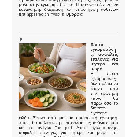
ρόλο στην έγκαιρη... The post Η ασθένεια Alzheimer:
κατανόηση, διαχείριση και υποστήριξη ασθενών
first appeared on Υγεία & Ομορφιά.
Δίαιτα
εγκυμοσύνη
ς: ασφαλείς
επιλογές για
μητέρα και
μωρό
Η δίαιτα
εγκυμοσύνης
δεν πρέπει να
ξεκινά από
την ερώτηση
«πώς θα
πάρω όσο το
δυνατόν
λιγότερα
κιλά;». Ξεκινά από μια πιο ουσιαστική ερώτηση:
«πώς θα καλύπτω με ασφάλεια τις ανάγκες μου
και τις ανάγκε The post Δίαιτα εγκυμοσύνης:
ασφαλείς επιλογές για μητέρα και μωρό first