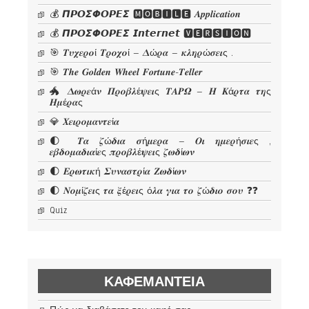
💰 𝞟𝞠𝞞𝞢𝞥𝞞𝞠𝞔𝞢 🅼🅾🅱🅸🅻🅴 𝜜𝒑𝒑𝒍𝒊𝒄𝒂𝒕𝒊𝒐𝒏
💰 𝞟𝞠𝞞𝞢𝞥𝞞𝞠𝞔𝞢 𝙄𝙣𝙩𝙚𝙧𝙣𝙚𝙩 🆅🅴🆁🆂🅸🅾🅽
🎯 𝜯𝝊𝝌𝜺𝝆𝝄ί 𝜯𝝆𝝄𝝌𝝄ί – 𝜟ώ𝝆𝜶 – 𝜿𝝀𝜼𝝆ώ𝝈𝜺𝜾ς .
🎯 𝑻𝒉𝒆 𝑮𝒐𝒍𝒅𝒆𝒏 𝑾𝒉𝒆𝒆𝒍 𝑭𝒐𝒓𝒕𝒖𝒏𝒆-𝑻𝒆𝒍𝒍𝒆𝒓
🐲 𝜟𝝎𝝆𝜺ά𝝂 𝜫𝝆𝝄𝜷𝝀έ𝝍𝜺𝜾ς 𝜯𝜜𝜬𝜴 – 𝜢 𝜥ά𝝆𝝉𝜶 𝝉𝜼ς
𝜢𝝁έ𝝆𝜶ς
💎 𝜲𝜺𝜾𝝆𝝄𝝁𝜶𝝂𝝉𝜺ί𝜶
🌓 𝜯𝜶 𝜻ώ𝜹𝜾𝜶 𝝈ή𝝁𝜺𝝆𝜶 – 𝜪𝜾 𝜼𝝁𝜺𝝆ή𝝈𝜾𝜺ς ,
𝜺𝜷𝜹𝝄𝝁𝜶𝜹𝜾𝜶ί𝜺ς 𝝅𝝆𝝄𝜷𝝀έ𝝍𝜺𝜾ς 𝜻𝝎𝜹ί𝝎𝝂
🌓 𝜠𝝆𝝎𝝉𝜾𝜿ή 𝜮𝝊𝝂𝜶𝝈𝝉𝝆ί𝜶 𝜡𝝎𝜹ί𝝎𝝂
🌓 𝜨𝝄𝝁ί𝜻𝜺𝜾ς 𝝉𝜶 𝝃έ𝝆𝜺𝜾ς ό𝝀𝜶 𝜸𝜾𝜶 𝝉𝝄 𝜻ώ𝜹𝜾𝝄 𝝈𝝄𝝊 ❓❓
Quiz
ΚΑΦΕΜΑΝΤΕΊΑ