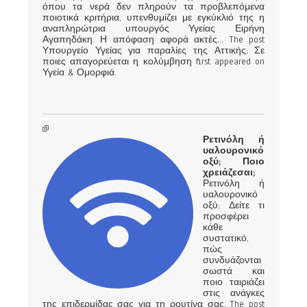
όπου τα νερά δεν πληρούν τα προβλεπόμενα
ποιοτικά κριτήρια, υπενθυμίζει με εγκύκλιό της η
αναπληρώτρια υπουργός Υγείας Ειρήνη
Αγαπηδάκη. Η απόφαση αφορά ακτές... The post
Υπουργείο Υγείας για παραλίες της Αττικής: Σε
ποιες απαγορεύεται η κολύμβηση first appeared on
Υγεία & Ομορφιά.
Ρετινόλη ή
υαλουρονικό
οξύ; Ποιο
χρειάζεσαι;
Ρετινόλη ή
υαλουρονικό
οξύ; Δείτε τι
προσφέρει
κάθε
συστατικό,
πώς
συνδυάζονται
σωστά και
ποιο ταιριάζει
στις ανάγκες
της επιδερμίδας σας για τη ρουτίνα σας. The post