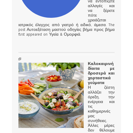
να εντοπίζετε
αλλαγές και
να ξέρετε
πότε
χρειάζεται
ιατρικός έλεγχος από γιατρό ή ειδικό, άμεσα. The
post Αυτοεξέταση μαστού οδηγίες βήμα προς βήμα
first appeared on Υγεία & Ομορφιά.
Καλοκαιρινή
δίαιτα με
δροσερά και
χορταστικά
γεύματα
Η ζέστη
αλλάζει την
όρεξη, την
ενέργεια και
τις
καθημερινές
μας
συνήθειες.
Άλλες μέρες
δεν θέλουμε