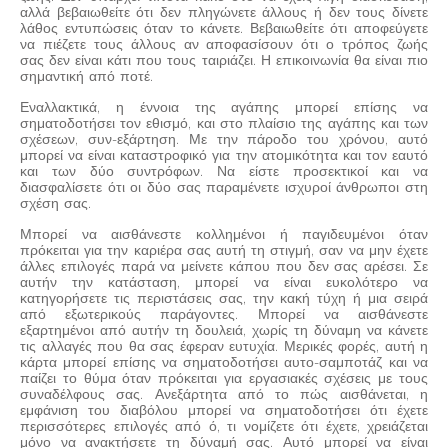
αλλά βεβαιωθείτε ότι δεν πληγώνετε άλλους ή δεν τους δίνετε
λάθος εντυπώσεις όταν το κάνετε. Βεβαιωθείτε ότι αποφεύγετε
να πιέζετε τους άλλους αν αποφασίσουν ότι ο τρόπος ζωής
σας δεν είναι κάτι που τους ταιριάζει. Η επικοινωνία θα είναι πιο
σημαντική από ποτέ.
Εναλλακτικά, η έννοια της αγάπης μπορεί επίσης να
σηματοδοτήσει τον εθισμό, και στο πλαίσιο της αγάπης και των
σχέσεων, συν-εξάρτηση. Με την πάροδο του χρόνου, αυτό
μπορεί να είναι καταστροφικό για την ατομικότητα και τον εαυτό
και των δύο συντρόφων. Να είστε προσεκτικοί και να
διασφαλίσετε ότι οι δύο σας παραμένετε ισχυροί άνθρωποι στη
σχέση σας.
Μπορεί να αισθάνεστε κολλημένοι ή παγιδευμένοι όταν
πρόκειται για την καριέρα σας αυτή τη στιγμή, σαν να μην έχετε
άλλες επιλογές παρά να μείνετε κάπου που δεν σας αρέσει. Σε
αυτήν την κατάσταση, μπορεί να είναι ευκολότερο να
κατηγορήσετε τις περιστάσεις σας, την κακή τύχη ή μια σειρά
από εξωτερικούς παράγοντες. Μπορεί να αισθάνεστε
εξαρτημένοι από αυτήν τη δουλειά, χωρίς τη δύναμη να κάνετε
τις αλλαγές που θα σας έφεραν ευτυχία. Μερικές φορές, αυτή η
κάρτα μπορεί επίσης να σηματοδοτήσει αυτο-σαμποτάζ και να
παίζει το θύμα όταν πρόκειται για εργασιακές σχέσεις με τους
συναδέλφους σας. Ανεξάρτητα από το πώς αισθάνεται, η
εμφάνιση του διαβόλου μπορεί να σηματοδοτήσει ότι έχετε
περισσότερες επιλογές από ό, τι νομίζετε ότι έχετε, χρειάζεται
μόνο να ανακτήσετε τη δύναμή σας. Αυτό μπορεί να είναι