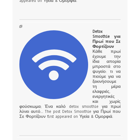
appeared on Υγεία & Ομορφιά.
Detox
Smoothie για
Πρωί που Σε
Φορτίζουν
Κάθε πρωί
έχουμε την
ίδια απορία
μπροστά στο
ψυγείο: τι να
πιούμε για να
ξεκινήσουμε
τη μέρα
ελαφριές,
ενεργητικές
και χωρίς
φούσκωμα; Ένα καλό detox smoothie για πρωί
λύνει αυτό… The post Detox Smoothie για Πρωί που
Σε Φορτίζουν first appeared on Υγεία & Ομορφιά.