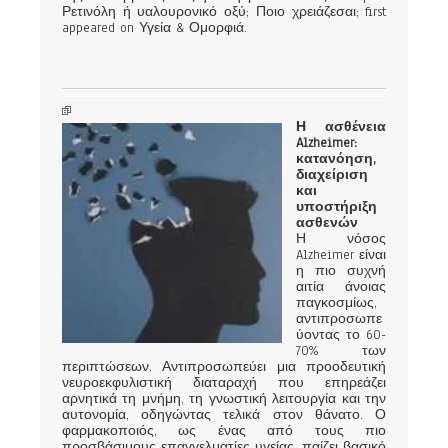
Ρετινόλη ή υαλουρονικό οξύ; Ποιο χρειάζεσαι; first
appeared on Υγεία & Ομορφιά.
Η ασθένεια
Alzheimer:
κατανόηση,
διαχείριση
και
υποστήριξη
ασθενών
Η νόσος
Alzheimer είναι
η πιο συχνή
αιτία άνοιας
παγκοσμίως,
αντιπροσωπε
ύοντας το 60-
70% των
περιπτώσεων. Αντιπροσωπεύει μια προοδευτική
νευροεκφυλιστική διαταραχή που επηρεάζει
αρνητικά τη μνήμη, τη γνωστική λειτουργία και την
αυτονομία, οδηγώντας τελικά στον θάνατο. Ο
φαρμακοποιός, ως ένας από τους πιο
προσβάσιμους επαγγελματίες υγείας, παίζει βασικό