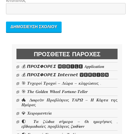
Ιστότοπος
ΠΡΌΣΘΕΤΕΣ ΠΑΡΟΧΈΣ
💰 𝞟𝞠𝞞𝞢𝞥𝞞𝞠𝞔𝞢 🅼🅾🅱🅸🅻🅴 𝜜𝒑𝒑𝒍𝒊𝒄𝒂𝒕𝒊𝒐𝒏
💰 𝞟𝞠𝞞𝞢𝞥𝞞𝞠𝞔𝞢 𝙄𝙣𝙩𝙚𝙧𝙣𝙚𝙩 🆅🅴🆁🆂🅸🅾🅽
🎯 𝜯𝝊𝝌𝜺𝝆𝝄ί 𝜯𝝆𝝄𝝌𝝄ί – 𝜟ώ𝝆𝜶 – 𝜿𝝀𝜼𝝆ώ𝝈𝜺𝜾ς .
🎯 𝑻𝒉𝒆 𝑮𝒐𝒍𝒅𝒆𝒏 𝑾𝒉𝒆𝒆𝒍 𝑭𝒐𝒓𝒕𝒖𝒏𝒆-𝑻𝒆𝒍𝒍𝒆𝒓
🐲 𝜟𝝎𝝆𝜺ά𝝂 𝜫𝝆𝝄𝜷𝝀έ𝝍𝜺𝜾ς 𝜯𝜜𝜬𝜴 – 𝜢 𝜥ά𝝆𝝉𝜶 𝝉𝜼ς
𝜢𝝁έ𝝆𝜶ς
💎 𝜲𝜺𝜾𝝆𝝄𝝁𝜶𝝂𝝉𝜺ί𝜶
🌓 𝜯𝜶 𝜻ώ𝜹𝜾𝜶 𝝈ή𝝁𝜺𝝆𝜶 – 𝜪𝜾 𝜼𝝁𝜺𝝆ή𝝈𝜾𝜺ς ,
𝜺𝜷𝜹𝝄𝝁𝜶𝜹𝜾𝜶ί𝜺ς 𝝅𝝆𝝄𝜷𝝀έ𝝍𝜺𝜾ς 𝜻𝝎𝜹ί𝝎𝝂