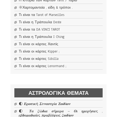
Η ιστορία των καρτών Tarot / Ταρώ
🌞Χαρτομαντεία , είδη & τρόποι .
Τι είναι τα Tarot of Marseilles
Τι είναι η Τράπουλα Deste
Τι είναι τα DA VINCI TAROT
Τι είναι η Τράπουλα I Ching
Τι είναι οι κάρτες Χαντίς
Τι είναι οι κάρτες Kipper ;
Τι είναι οι κάρτες Sibilla
Τι είναι οι κάρτες Lenormand ;
ΑΣΤΡΟΛΟΓΙΚΆ ΘΈΜΑΤΑ
🌓 𝜠𝝆𝝎𝝉𝜾𝜿ή 𝜮𝝊𝝂𝜶𝝈𝝉𝝆ί𝜶 𝜡𝝎𝜹ί𝝎𝝂
🌓 𝜯𝜶 𝜻ώ𝜹𝜾𝜶 𝝈ή𝝁𝜺𝝆𝜶 – 𝜪𝜾 𝜼𝝁𝜺𝝆ή𝝈𝜾𝜺ς ,
𝜺𝜷𝜹𝝄𝝁𝜶𝜹𝜾𝜶ί𝜺ς 𝝅𝝆𝝄𝜷𝝀έ𝝍𝜺𝜾ς 𝜻𝝎𝜹ί𝝎𝝂