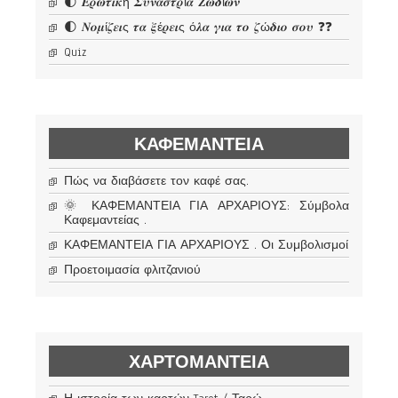
🌓 𝜠𝝆𝝎𝝉𝜾𝜿ή 𝜮𝝊𝝂𝜶𝝈𝝉𝝆ί𝜶 𝜡𝝎𝜹ί𝝎𝝂
🌓 𝜨𝝄𝝁ί𝜻𝜺𝜾ς 𝝉𝜶 𝝃έ𝝆𝜺𝜾ς ό𝝀𝜶 𝜸𝜾𝜶 𝝉𝝄 𝜻ώ𝜹𝜾𝝄 𝝈𝝄𝝊 ❓❓
Quiz
ΚΑΦΕΜΑΝΤΕΊΑ
Πώς να διαβάσετε τον καφέ σας.
🌞 ΚΑΦΕΜΑΝΤΕΙΑ ΓΙΑ ΑΡΧΑΡΙΟΥΣ: Σύμβολα
Καφεμαντείας .
ΚΑΦΕΜΑΝΤΕΙΑ ΓΙΑ ΑΡΧΑΡΙΟΥΣ . Οι Συμβολισμοί
Προετοιμασία φλιτζανιού
ΧΑΡΤΟΜΑΝΤΕΊΑ