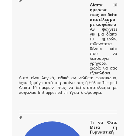
Δίαιτα 10
ημερών:
πώς να δείτε
αποτέλεσμα
με ασφάλεια
Αν ψάχνετε
για μια δίαιτα
10 ημερών,
πιθανότατα
θέλετε κάτι
που να
λειτουργεί
γρήγορα,
χωρίς να σας
εξαντλήσει.
Αυτό είναι λογικό, ειδικά αν νιώθετε φούσκωμα,
έχετε ξεφύγει από τη ρουτίνα σας ή θέλετε The post
Δίαιτα 10 ημερών: πώς να δείτε αποτέλεσμα με
ασφάλεια first appeared on Υγεία & Ομορφιά.
Τι να Φάτε
Μετά τη
Γυμναστική