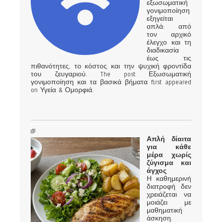
εξωσωματική
γονιμοποίηση
εξηγείται
απλά: από
τον αρχικό
έλεγχο και τη
διαδικασία
έως τις
πιθανότητες, το κόστος και την ψυχική φροντίδα
του ζευγαριού. The post Εξωσωματική
γονιμοποίηση και τα βασικά βήματα first appeared
on Υγεία & Ομορφιά.
Απλή δίαιτα
για κάθε
μέρα χωρίς
ζύγισμα και
άγχος
Η καθημερινή
διατροφή δεν
χρειάζεται να
μοιάζει με
μαθηματική
άσκηση.