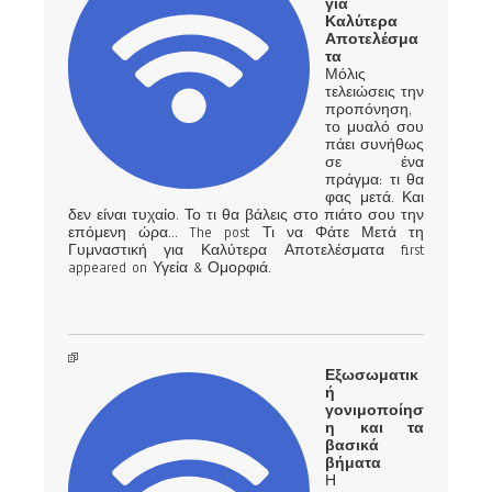
για
Καλύτερα
Αποτελέσμα
τα
Μόλις
τελειώσεις την
προπόνηση,
το μυαλό σου
πάει συνήθως
σε ένα
πράγμα: τι θα
φας μετά. Και
δεν είναι τυχαίο. Το τι θα βάλεις στο πιάτο σου την
επόμενη ώρα… The post Τι να Φάτε Μετά τη
Γυμναστική για Καλύτερα Αποτελέσματα first
appeared on Υγεία & Ομορφιά.
Εξωσωματικ
ή
γονιμοποίησ
η και τα
βασικά
βήματα
Η