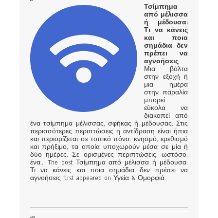
Τσίμπημα
από μέλισσα
ή μέδουσα:
Τι να κάνεις
και ποια
σημάδια δεν
πρέπει να
αγνοήσεις
Μια βόλτα
στην εξοχή ή
μια ημέρα
στην παραλία
μπορεί
εύκολα να
διακοπεί από
ένα τσίμπημα μέλισσας, σφήκας ή μέδουσας. Στις
περισσότερες περιπτώσεις η αντίδραση είναι ήπια
και περιορίζεται σε τοπικό πόνο, κνησμό, ερεθισμό
και πρήξιμο, τα οποία υποχωρούν μέσα σε μία ή
δύο ημέρες. Σε ορισμένες περιπτώσεις, ωστόσο,
ένα... The post Τσίμπημα από μέλισσα ή μέδουσα:
Τι να κάνεις και ποια σημάδια δεν πρέπει να
αγνοήσεις first appeared on Υγεία & Ομορφιά.