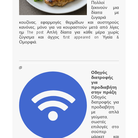
Πολλοί
ξεκινούν μια
δίαιτα με
ζυγαριά
κουζίνας, εφαρμογές θερμίδων και αυστηρούς
κανόνες, μόνο για να κουραστούν μετά από λίγες
ημ The post Απλή δίαιτα για κάθε μέρα χωρίς
ζύγισμα και άγχος first appeared on Υγεία &
Ομορφιά.
Οδηγός
διατροφής
για
προδιαβήτη
στην πράξη
Οδηγός
διατροφής για
προδιαβήτη
με απλά
γεύματα,
σωστές
επιλογές στο
σούπερ
μάρκετ και