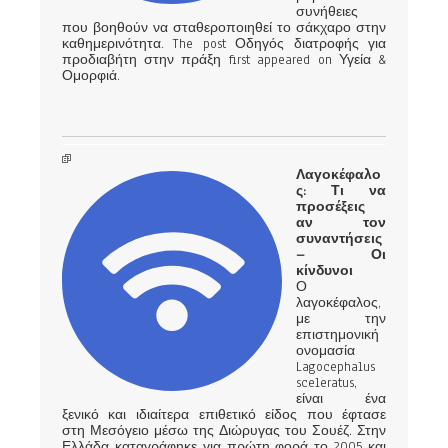
συνήθειες
που βοηθούν να σταθεροποιηθεί το σάκχαρο στην
καθημερινότητα. The post Οδηγός διατροφής για
προδιαβήτη στην πράξη first appeared on Υγεία &
Ομορφιά.
Λαγοκέφαλο
ς: Τι να
προσέξεις
αν τον
συναντήσεις
– Οι
κίνδυνοι
Ο
λαγοκέφαλος,
με την
επιστημονική
ονομασία
Lagocephalus
sceleratus,
είναι ένα
ξενικό και ιδιαίτερα επιθετικό είδος που έφτασε
στη Μεσόγειο μέσω της Διώρυγας του Σουέζ. Στην
Ελλάδα καταγράφηκε για πρώτη φορά το 2005 και