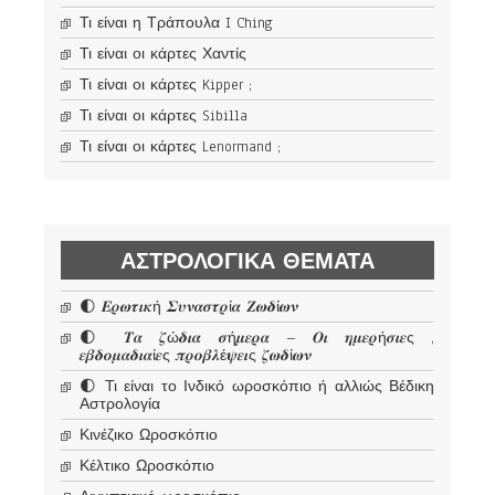
Τι είναι η Τράπουλα I Ching
Τι είναι οι κάρτες Χαντίς
Τι είναι οι κάρτες Kipper ;
Τι είναι οι κάρτες Sibilla
Τι είναι οι κάρτες Lenormand ;
ΑΣΤΡΟΛΟΓΙΚΆ ΘΈΜΑΤΑ
🌓 𝜠𝝆𝝎𝝉𝜾𝜿ή 𝜮𝝊𝝂𝜶𝝈𝝉𝝆ί𝜶 𝜡𝝎𝜹ί𝝎𝝂
🌓 𝜯𝜶 𝜻ώ𝜹𝜾𝜶 𝝈ή𝝁𝜺𝝆𝜶 – 𝜪𝜾 𝜼𝝁𝜺𝝆ή𝝈𝜾𝜺ς ,
𝜺𝜷𝜹𝝄𝝁𝜶𝜹𝜾𝜶ί𝜺ς 𝝅𝝆𝝄𝜷𝝀έ𝝍𝜺𝜾ς 𝜻𝝎𝜹ί𝝎𝝂
🌓 Τι είναι το Ινδικό ωροσκόπιο ή αλλιώς Βέδικη
Αστρολογία
Κινέζικο Ωροσκόπιο
Κέλτικο Ωροσκόπιο