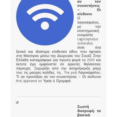
αν τον
συναντήσεις
– Οι
κίνδυνοι
Ο
λαγοκέφαλος,
με την
επιστημονική
ονομασία
Lagocephalus
sceleratus,
είναι ένα
ξενικό και ιδιαίτερα επιθετικό είδος που έφτασε
στη Μεσόγειο μέσω της Διώρυγας του Σουέζ. Στην
Ελλάδα καταγράφηκε για πρώτη φορά το 2005 και
έκτοτε έχει εμφανιστεί σε αρκετές θαλάσσιες
περιοχές. Ξεχωρίζει από την ασημόγκριζη ράχη
του, τις μαύρες κηλίδες, τη... The post Λαγοκέφαλος:
Τι να προσέξεις αν τον συναντήσεις – Οι κίνδυνοι
first appeared on Υγεία & Ομορφιά.
Σωστή
διατροφή: τα
βασικά