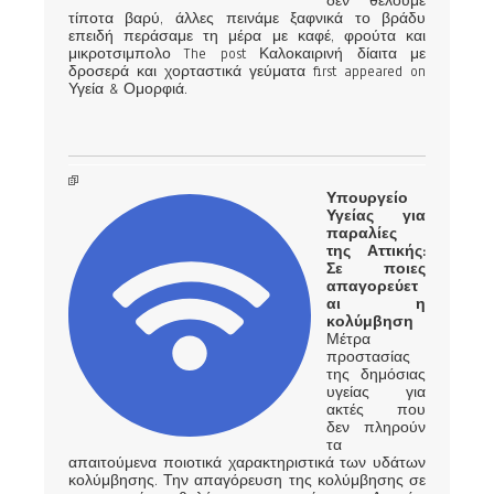
δεν θέλουμε
τίποτα βαρύ, άλλες πεινάμε ξαφνικά το βράδυ
επειδή περάσαμε τη μέρα με καφέ, φρούτα και
μικροτσιμπολο The post Καλοκαιρινή δίαιτα με
δροσερά και χορταστικά γεύματα first appeared on
Υγεία & Ομορφιά.
Υπουργείο
Υγείας για
παραλίες
της Αττικής:
Σε ποιες
απαγορεύετ
αι η
κολύμβηση
Μέτρα
προστασίας
της δημόσιας
υγείας για
ακτές που
δεν πληρούν
τα
απαιτούμενα ποιοτικά χαρακτηριστικά των υδάτων
κολύμβησης. Την απαγόρευση της κολύμβησης σε