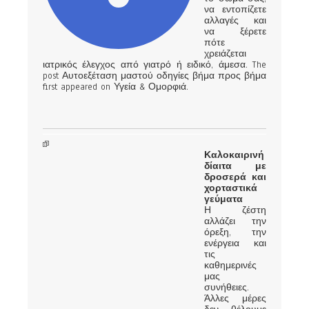
να εντοπίζετε
αλλαγές και
να ξέρετε
πότε
χρειάζεται
ιατρικός έλεγχος από γιατρό ή ειδικό, άμεσα. The
post Αυτοεξέταση μαστού οδηγίες βήμα προς βήμα
first appeared on Υγεία & Ομορφιά.
Καλοκαιρινή
δίαιτα με
δροσερά και
χορταστικά
γεύματα
Η ζέστη
αλλάζει την
όρεξη, την
ενέργεια και
τις
καθημερινές
μας
συνήθειες.
Άλλες μέρες