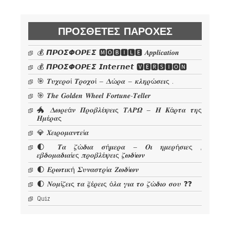
ΠΡΌΣΘΕΤΕΣ ΠΑΡΟΧΈΣ
💰 𝞟𝞠𝞞𝞢𝞥𝞞𝞠𝞔𝞢 🅼🅾🅱🅸🅻🅴 𝜜𝒑𝒑𝒍𝒊𝒄𝒂𝒕𝒊𝒐𝒏
💰 𝞟𝞠𝞞𝞢𝞥𝞞𝞠𝞔𝞢 𝙄𝙣𝙩𝙚𝙧𝙣𝙚𝙩 🆅🅴🆁🆂🅸🅾🅽
🎯 𝜯𝝊𝝌𝜺𝝆𝝄ί 𝜯𝝆𝝄𝝌𝝄ί – 𝜟ώ𝝆𝜶 – 𝜿𝝀𝜼𝝆ώ𝝈𝜺𝜾ς .
🎯 𝑻𝒉𝒆 𝑮𝒐𝒍𝒅𝒆𝒏 𝑾𝒉𝒆𝒆𝒍 𝑭𝒐𝒓𝒕𝒖𝒏𝒆-𝑻𝒆𝒍𝒍𝒆𝒓
🐲 𝜟𝝎𝝆𝜺ά𝝂 𝜫𝝆𝝄𝜷𝝀έ𝝍𝜺𝜾ς 𝜯𝜜𝜬𝜴 – 𝜢 𝜥ά𝝆𝝉𝜶 𝝉𝜼ς
𝜢𝝁έ𝝆𝜶ς
💎 𝜲𝜺𝜾𝝆𝝄𝝁𝜶𝝂𝝉𝜺ί𝜶
🌓 𝜯𝜶 𝜻ώ𝜹𝜾𝜶 𝝈ή𝝁𝜺𝝆𝜶 – 𝜪𝜾 𝜼𝝁𝜺𝝆ή𝝈𝜾𝜺ς ,
𝜺𝜷𝜹𝝄𝝁𝜶𝜹𝜾𝜶ί𝜺ς 𝝅𝝆𝝄𝜷𝝀έ𝝍𝜺𝜾ς 𝜻𝝎𝜹ί𝝎𝝂
🌓 𝜠𝝆𝝎𝝉𝜾𝜿ή 𝜮𝝊𝝂𝜶𝝈𝝉𝝆ί𝜶 𝜡𝝎𝜹ί𝝎𝝂
🌓 𝜨𝝄𝝁ί𝜻𝜺𝜾ς 𝝉𝜶 𝝃έ𝝆𝜺𝜾ς ό𝝀𝜶 𝜸𝜾𝜶 𝝉𝝄 𝜻ώ𝜹𝜾𝝄 𝝈𝝄𝝊 ❓❓
Quiz