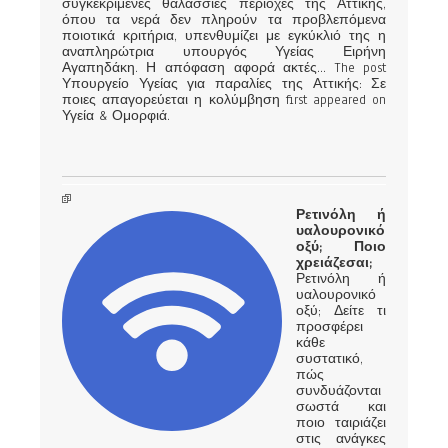
συγκεκριμένες θαλάσσιες περιοχές της Αττικής,
όπου τα νερά δεν πληρούν τα προβλεπόμενα
ποιοτικά κριτήρια, υπενθυμίζει με εγκύκλιό της η
αναπληρώτρια υπουργός Υγείας Ειρήνη
Αγαπηδάκη. Η απόφαση αφορά ακτές... The post
Υπουργείο Υγείας για παραλίες της Αττικής: Σε
ποιες απαγορεύεται η κολύμβηση first appeared on
Υγεία & Ομορφιά.
Ρετινόλη ή
υαλουρονικό
οξύ; Ποιο
χρειάζεσαι;
Ρετινόλη ή
υαλουρονικό
οξύ; Δείτε τι
προσφέρει
κάθε
συστατικό,
πώς
συνδυάζονται
σωστά και
ποιο ταιριάζει
στις ανάγκες