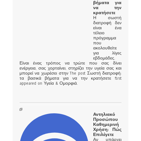
βήματα για
να την
κρατήσετε
Η σωστή
διατροφή δεν
είναι ένα
τέλειο
πρόγραμμα
που
ακολουθείτε
για λίγες
εβδομάδες.
Είναι ένας τρόπος να τρώτε που σας δίνει
ενέργεια, σας χορταίνει, στηρίζει την υγεία σας και
μπορεί να χωρέσει στην The post Σωστή διατροφή:
τα βασικά βήματα για να την κρατήσετε first
appeared on Υγεία & Ομορφιά.
Αντηλιακό
Προσώπου
Καθημερινή
Χρήση: Πώς
Επιλέγετε
Αν υπάρχει