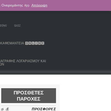
αι Ονειρομάντης App.
Απόρριψη
. KOUK ORACLE DECK
ΑΣΤΡΟΛΟΓΊΑ
ADING
QUIZ
ΚΑΦΕΜΑΝΤΕΊΑ 🅾🅽🅻🅸🅽🅴
ΜΑ ΔΙΑΓΡΑΦΉΣ ΛΟΓΑΡΙΑΣΜΟΎ ΚΑΙ
ΩΝ
ΠΡΌΣΘΕΤΕΣ
ΠΑΡΟΧΈΣ
💰 𝞟𝞠𝞞𝞢𝞥𝞞𝞠𝞔𝞢