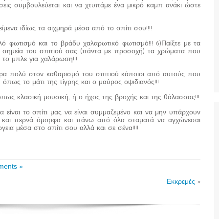
εις συμβουλεύεται και να χτυπάμε ένα μικρό καμπ ανάκι ώστε
μενα ιδίως τα αιχμηρά μέσα από το σπίτι σου!!!!
ό φωτισμό και το βράδυ χαλαρωτικό φωτισμό!!! 6)Παίξτε με τα
τά σημεία του σπιτιού σας (πάντα με προσοχή) τα χρώματα που
ι το μπλε για χαλάρωση!!!
άρα πολύ στον καθαρισμό του σπιτιού κάποιοι από αυτούς που
 όπως το μάτι της τίγρης και ο μαύρος οψιδιανός!!!
όπως κλασική μουσική, ή ο ήχος της βροχής και της θάλασσας!!!
 είναι το σπίτι μας να είναι συμμαζεμένο και να μην υπάρχουν
λά και περνά όμορφα και πάνω από όλα σταματά να αγχώνεσαι
ργεια μέσα στο σπίτι σου αλλά και σε σένα!!!!
ents »
Εκκρεμές
»