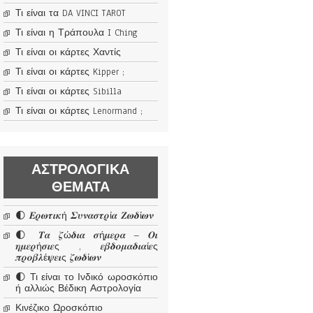
Τι είναι τα DA VINCI TAROT
Τι είναι η Τράπουλα I Ching
Τι είναι οι κάρτες Χαντίς
Τι είναι οι κάρτες Kipper ;
Τι είναι οι κάρτες Sibilla
Τι είναι οι κάρτες Lenormand ;
ΑΣΤΡΟΛΟΓΙΚΆ
ΘΈΜΑΤΑ
🌓 𝜠𝝆𝝎𝝉𝜾𝜿ή 𝜮𝝊𝝂𝜶𝝈𝝉𝝆ί𝜶 𝜡𝝎𝜹ί𝝎𝝂
🌓 𝜯𝜶 𝜻ώ𝜹𝜾𝜶 𝝈ή𝝁𝜺𝝆𝜶 – 𝜪𝜾
𝜼𝝁𝜺𝝆ή𝝈𝜾𝜺ς , 𝜺𝜷𝜹𝝄𝝁𝜶𝜹𝜾𝜶ί𝜺ς
𝝅𝝆𝝄𝜷𝝀έ𝝍𝜺𝜾ς 𝜻𝝎𝜹ί𝝎𝝂
🌓 Τι είναι το Ινδικό ωροσκόπιο
ή αλλιώς Βέδικη Αστρολογία
Κινέζικο Ωροσκόπιο