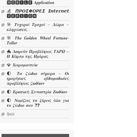
🅼🅾🅱🅸🅻🅴 𝜜𝒑𝒑𝒍𝒊𝒄𝒂𝒕𝒊𝒐𝒏
💰 𝞟𝞠𝞞𝞢𝞥𝞞𝞠𝞔𝞢 𝙄𝙣𝙩𝙚𝙧𝙣𝙚𝙩
🆅🅴🆁🆂🅸🅾🅽
🎯 𝜯𝝊𝝌𝜺𝝆𝝄ί 𝜯𝝆𝝄𝝌𝝄ί – 𝜟ώ𝝆𝜶 –
𝜿𝝀𝜼𝝆ώ𝝈𝜺𝜾ς .
🎯 𝑻𝒉𝒆 𝑮𝒐𝒍𝒅𝒆𝒏 𝑾𝒉𝒆𝒆𝒍 𝑭𝒐𝒓𝒕𝒖𝒏𝒆-
𝑻𝒆𝒍𝒍𝒆𝒓
🐲 𝜟𝝎𝝆𝜺ά𝝂 𝜫𝝆𝝄𝜷𝝀έ𝝍𝜺𝜾ς 𝜯𝜜𝜬𝜴 –
𝜢 𝜥ά𝝆𝝉𝜶 𝝉𝜼ς 𝜢𝝁έ𝝆𝜶ς
💎 𝜲𝜺𝜾𝝆𝝄𝝁𝜶𝝂𝝉𝜺ί𝜶
🌓 𝜯𝜶 𝜻ώ𝜹𝜾𝜶 𝝈ή𝝁𝜺𝝆𝜶 – 𝜪𝜾
𝜼𝝁𝜺𝝆ή𝝈𝜾𝜺ς , 𝜺𝜷𝜹𝝄𝝁𝜶𝜹𝜾𝜶ί𝜺ς
𝝅𝝆𝝄𝜷𝝀έ𝝍𝜺𝜾ς 𝜻𝝎𝜹ί𝝎𝝂
🌓 𝜠𝝆𝝎𝝉𝜾𝜿ή 𝜮𝝊𝝂𝜶𝝈𝝉𝝆ί𝜶 𝜡𝝎𝜹ί𝝎𝝂
🌓 𝜨𝝄𝝁ί𝜻𝜺𝜾ς 𝝉𝜶 𝝃έ𝝆𝜺𝜾ς ό𝝀𝜶 𝜸𝜾𝜶
𝝉𝝄 𝜻ώ𝜹𝜾𝝄 𝝈𝝄𝝊 ❓❓
Quiz