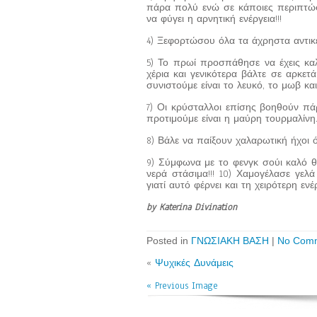
πάρα πολύ ενώ σε κάποιες περιπτώσ
να φύγει η αρνητική ενέργεια!!!
4) Ξεφορτώσου όλα τα άχρηστα αντικεί
5) Το πρωί προσπάθησε να έχεις καλ
χέρια και γενικότερα βάλτε σε αρκε
συνιστούμε είναι το λευκό, το μωβ κα
7) Οι κρύσταλλοι επίσης βοηθούν π
προτιμούμε είναι η μαύρη τουρμαλίνη.
8) Βάλε να παίξουν χαλαρωτική ήχοι 
9) Σύμφωνα με το φενγκ σούι καλό θα
νερά στάσιμα!!! 10) Χαμογέλασε γε
γιατί αυτό φέρνει και τη χειρότερη ενέ
by Katerina Divination
Posted in
ΓΝΩΣΙΑΚΗ ΒΑΣΗ
|
No Comm
«
Ψυχικές Δυνάμεις
« Previous Image