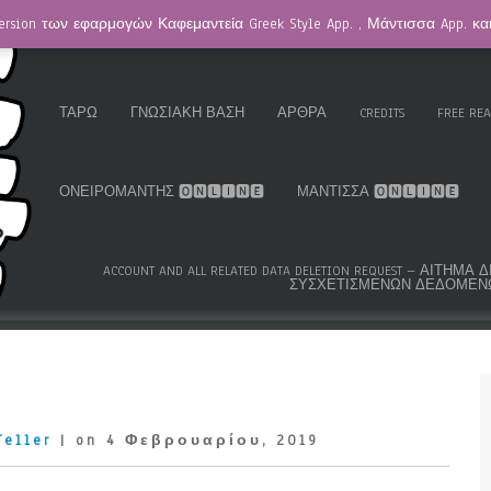
ersion των εφαρμογών Καφεμαντεία Greek Style App. , Μάντισσα App. κ
HOMEPAGE / ΚΑΦΕΜΑΝΤΕΊΑ
GREEK ROMA GYPSY CARDS™
K.S
ΤΑΡΏ
ΓΝΩΣΙΑΚΉ ΒΆΣΗ
ΆΡΘΡΑ
CREDITS
FREE RE
ΟΝΕΙΡΟΜΆΝΤΗΣ 🅾🅽🅻🅸🅽🅴
ΜΆΝΤΙΣΣΑ 🅾🅽🅻🅸🅽🅴
ACCOUNT AND ALL RELATED DATA DELETION REQUEST – ΑΊΤΗ
ΣΥΣΧΕΤΙΣΜΈΝΩΝ ΔΕΔΟΜΈΝ
Teller
| on 4 Φεβρουαρίου, 2019