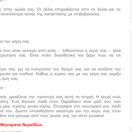
τα ~
 στην ομιλία σας. Οι άλλοι επηρεάζονται από τα λόγια και τις
ο αποτέλεσμα αυτής της κατάστασης με επιβεβαιώσεις.
ά την κόρη σας
κα που είναι νεότερη από εσάς – πιθανότατα η κόρη σας – είναι
ερώτησή σας. Είναι πολύ διαισθητική και ξέρει πώς να σε
ρη σας για να ενισχύσετε τον δεσμό σας και να ανοίξετε την
γονέα και παιδιού. Καθώς η σχέση σας με την κόρη σας γεμίζει
η ζωή σας.
τα ~
σάς χρειάζεται την προσοχή σας αυτή τη στιγμή. Η ψυχή ενός
αγάπη. Ένα θηλυκό παιδί στον Παράδεισο είναι μαζί σου σαν
α μιας σχέσης γονέα-κόρης. Επιτρέψτε στο εσωτερικό σας παιδί
υτό του. Δώστε οποιαδήποτε ανησυχία για την κόρη σας στον
ετε ένα μήνυμα από τους γονείς σας (αν είστε γυναίκα).
 Μηνύματα Νεραϊδών