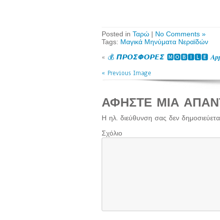
Posted in
Ταρώ
|
No Comments »
Tags:
Μαγικά Μηνύματα Νεραϊδών
«
💰 𝞟𝞠𝞞𝞢𝞥𝞞𝞠𝞔𝞢 🅼🅾🅱🅸🅻🅴 𝜜𝒑𝒑𝒍𝒊𝒄
« Previous Image
ΑΦΉΣΤΕ ΜΙΑ ΑΠΆΝ
Η ηλ. διεύθυνση σας δεν δημοσιεύεται
Σχόλιο