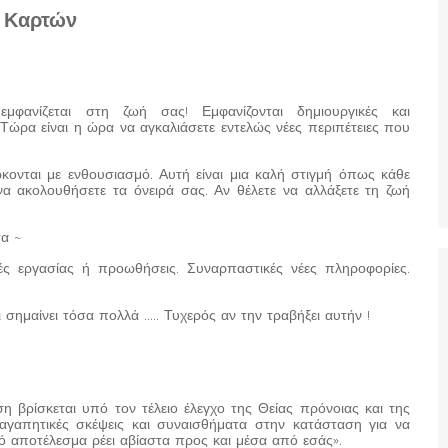
ς Καρτών
μφανίζεται στη ζωή σας! Εμφανίζονται δημιουργικές και
Τώρα είναι η ώρα να αγκαλιάσετε εντελώς νέες περιπέτειες που
ώκονται με ενθουσιασμό. Αυτή είναι μια καλή στιγμή όπως κάθε
να ακολουθήσετε τα όνειρά σας. Αν θέλετε να αλλάξετε τη ζωή
τα ~
ές εργασίας ή προωθήσεις. Συναρπαστικές νέες πληροφορίες.
 σημαίνει τόσα πολλά ….. Τυχερός αν την τραβήξει αυτήν !
η βρίσκεται υπό τον τέλειο έλεγχο της Θείας πρόνοιας και της
αγαπητικές σκέψεις και συναισθήματα στην κατάσταση για να
ό αποτέλεσμα ρέει αβίαστα προς και μέσα από εσάς».