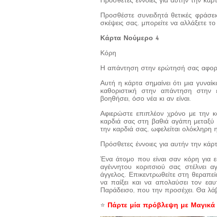
Πρόσθετες έννοιες για αυτήν την κάρ
Προσθέστε συνειδητά θετικές φράσεις
σκέψεις σας. μπορείτε να αλλάξετε τ
Κάρτα Νούμερο 4
Κόρη
Η απάντηση στην ερώτησή σας αφορ
Αυτή η κάρτα σημαίνει ότι μια γυναί
καθοριστική στην απάντηση στην 
βοηθήσει, όσο νέα κι αν είναι.
Αφιερώστε επιπλέον χρόνο με την κό
καρδιά σας στη βαθιά αγάπη μεταξύ 
την καρδιά σας, ωφελείται ολόκληρη 
Πρόσθετες έννοιες για αυτήν την κάρ
Ένα άτομο που είναι σαν κόρη για ε
αγέννητου κοριτσιού σας στέλνει 
άγγελος. Επικεντρωθείτε στη θεραπεί
να παίξει και να απολαύσει τον εα
Παράδεισο, που την προσέχει. Θα λάβ
⭐
Πάρτε μία πρόβλεψη με Μαγικά