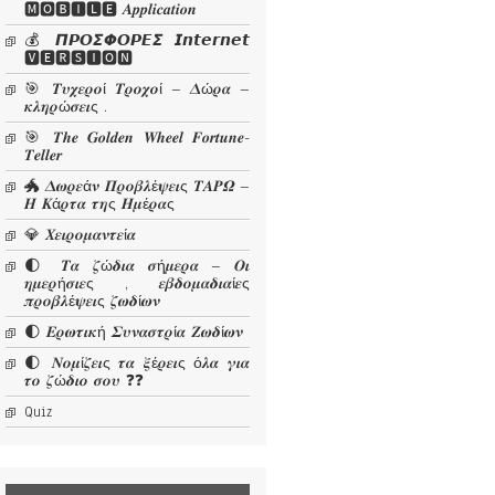
🅼🅾🅱🅸🅻🅴 𝜜𝒑𝒑𝒍𝒊𝒄𝒂𝒕𝒊𝒐𝒏
💰 𝞟𝞠𝞞𝞢𝞥𝞞𝞠𝞔𝞢 𝙄𝙣𝙩𝙚𝙧𝙣𝙚𝙩
🆅🅴🆁🆂🅸🅾🅽
🎯 𝜯𝝊𝝌𝜺𝝆𝝄ί 𝜯𝝆𝝄𝝌𝝄ί – 𝜟ώ𝝆𝜶 –
𝜿𝝀𝜼𝝆ώ𝝈𝜺𝜾ς .
🎯 𝑻𝒉𝒆 𝑮𝒐𝒍𝒅𝒆𝒏 𝑾𝒉𝒆𝒆𝒍 𝑭𝒐𝒓𝒕𝒖𝒏𝒆-
𝑻𝒆𝒍𝒍𝒆𝒓
🐲 𝜟𝝎𝝆𝜺ά𝝂 𝜫𝝆𝝄𝜷𝝀έ𝝍𝜺𝜾ς 𝜯𝜜𝜬𝜴 –
𝜢 𝜥ά𝝆𝝉𝜶 𝝉𝜼ς 𝜢𝝁έ𝝆𝜶ς
💎 𝜲𝜺𝜾𝝆𝝄𝝁𝜶𝝂𝝉𝜺ί𝜶
🌓 𝜯𝜶 𝜻ώ𝜹𝜾𝜶 𝝈ή𝝁𝜺𝝆𝜶 – 𝜪𝜾
𝜼𝝁𝜺𝝆ή𝝈𝜾𝜺ς , 𝜺𝜷𝜹𝝄𝝁𝜶𝜹𝜾𝜶ί𝜺ς
𝝅𝝆𝝄𝜷𝝀έ𝝍𝜺𝜾ς 𝜻𝝎𝜹ί𝝎𝝂
🌓 𝜠𝝆𝝎𝝉𝜾𝜿ή 𝜮𝝊𝝂𝜶𝝈𝝉𝝆ί𝜶 𝜡𝝎𝜹ί𝝎𝝂
🌓 𝜨𝝄𝝁ί𝜻𝜺𝜾ς 𝝉𝜶 𝝃έ𝝆𝜺𝜾ς ό𝝀𝜶 𝜸𝜾𝜶
𝝉𝝄 𝜻ώ𝜹𝜾𝝄 𝝈𝝄𝝊 ❓❓
Quiz