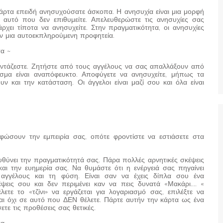
κάρτα επειδή ανησυχούσατε άσκοπα. Η ανησυχία είναι μια μορφή
αυτό που δεν επιθυμείτε. Απελευθερώστε τις ανησυχίες σας
χει τίποτα να ανησυχείτε. Στην πραγματικότητα, οι ανησυχίες
 μια αυτοεκπληρούμενη προφητεία.
τα ~
αντάζεστε. Ζητήστε από τους αγγέλους να σας απαλλάξουν από
εσμα είναι αναπόφευκτο. Αποφύγετε να ανησυχείτε, μήπως τα
ν και την κατάσταση. Οι άγγελοι είναι μαζί σου και όλα είναι
φώσουν την εμπειρία σας, οπότε φροντίστε να εστιάσετε στα
υθύνει την πραγματικότητά σας. Πάρα πολλές αρνητικές σκέψεις
ι την ευημερία σας. Να θυμάστε ότι η ενέργειά σας πηγαίνει
αγγέλους και τη φύση. Είναι σαν να έχεις δίπλα σου ένα
έψεις σου και δεν περιμένει καν να πεις δυνατά «Μακάρι…. «
λετε το «τζίνι» να εργάζεται για λογαριασμό σας, επιλέξτε να
και όχι σε αυτό που ΔΕΝ θέλετε. Πάρτε αυτήν την κάρτα ως ένα
τε τις προθέσεις σας θετικές.