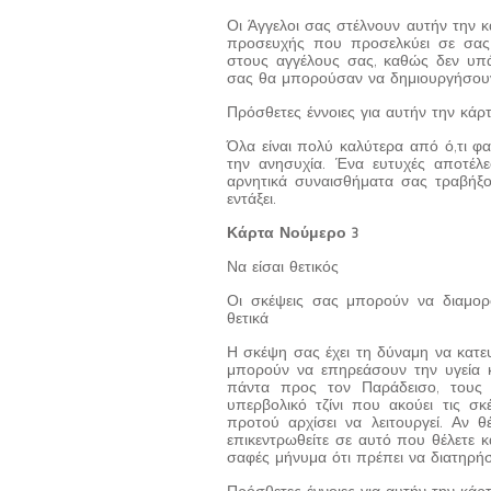
Οι Άγγελοι σας στέλνουν αυτήν την 
προσευχής που προσελκύει σε σας 
στους αγγέλους σας, καθώς δεν υπάρ
σας θα μπορούσαν να δημιουργήσουν
Πρόσθετες έννοιες για αυτήν την κάρ
Όλα είναι πολύ καλύτερα από ό,τι φ
την ανησυχία. Ένα ευτυχές αποτέλ
αρνητικά συναισθήματα σας τραβήξου
εντάξει.
Κάρτα Νούμερο 3
Να είσαι θετικός
Οι σκέψεις σας μπορούν να διαμορ
θετικά
Η σκέψη σας έχει τη δύναμη να κατε
μπορούν να επηρεάσουν την υγεία κα
πάντα προς τον Παράδεισο, τους 
υπερβολικό τζίνι που ακούει τις σκ
προτού αρχίσει να λειτουργεί. Αν θέ
επικεντρωθείτε σε αυτό που θέλετε 
σαφές μήνυμα ότι πρέπει να διατηρήσε