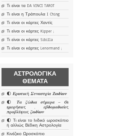
Τι είναι τα DA VINCI TAROT
Τι είναι η Τράπουλα I Ching
Τι είναι οι κάρτες Χαντίς
Τι είναι οι κάρτες Kipper ;
Τι είναι οι κάρτες Sibilla
Τι είναι οι κάρτες Lenormand ;
ΑΣΤΡΟΛΟΓΙΚΆ
ΘΈΜΑΤΑ
🌓 𝜠𝝆𝝎𝝉𝜾𝜿ή 𝜮𝝊𝝂𝜶𝝈𝝉𝝆ί𝜶 𝜡𝝎𝜹ί𝝎𝝂
🌓 𝜯𝜶 𝜻ώ𝜹𝜾𝜶 𝝈ή𝝁𝜺𝝆𝜶 – 𝜪𝜾
𝜼𝝁𝜺𝝆ή𝝈𝜾𝜺ς , 𝜺𝜷𝜹𝝄𝝁𝜶𝜹𝜾𝜶ί𝜺ς
𝝅𝝆𝝄𝜷𝝀έ𝝍𝜺𝜾ς 𝜻𝝎𝜹ί𝝎𝝂
🌓 Τι είναι το Ινδικό ωροσκόπιο
ή αλλιώς Βέδικη Αστρολογία
Κινέζικο Ωροσκόπιο