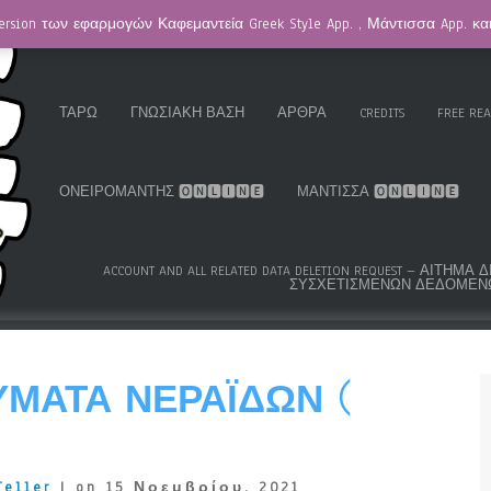
ersion των εφαρμογών Καφεμαντεία Greek Style App. , Μάντισσα App. κ
HOMEPAGE / ΚΑΦΕΜΑΝΤΕΊΑ
GREEK ROMA GYPSY CARDS™
K.S
ΤΑΡΏ
ΓΝΩΣΙΑΚΉ ΒΆΣΗ
ΆΡΘΡΑ
CREDITS
FREE RE
ΟΝΕΙΡΟΜΆΝΤΗΣ 🅾🅽🅻🅸🅽🅴
ΜΆΝΤΙΣΣΑ 🅾🅽🅻🅸🅽🅴
ACCOUNT AND ALL RELATED DATA DELETION REQUEST – ΑΊΤΗ
ΣΥΣΧΕΤΙΣΜΈΝΩΝ ΔΕΔΟΜΈΝ
ΜΑΤΑ ΝΕΡΑΪΔΏΝ (
Teller
| on 15 Νοεμβρίου, 2021