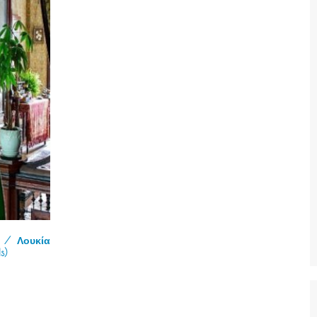
 / Λουκία
s)