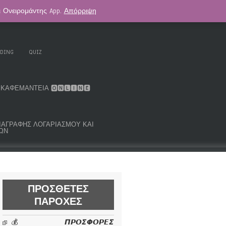
αι Ονειρομάντης App.
Απόρριψη
. KOUK ORACLE DECK
ΑΣΤΡΟΛΟΓΊΑ
ADING
QUIZ
ΚΑΦΕΜΑΝΤΕΊΑ 🅾🅽🅻🅸🅽🅴
ΜΑ ΔΙΑΓΡΑΦΉΣ ΛΟΓΑΡΙΑΣΜΟΎ ΚΑΙ
ΩΝ
ΠΡΌΣΘΕΤΕΣ
ΠΑΡΟΧΈΣ
💰 𝞟𝞠𝞞𝞢𝞥𝞞𝞠𝞔𝞢