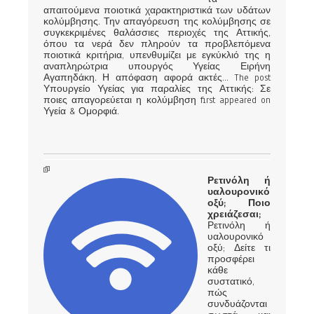
απαιτούμενα ποιοτικά χαρακτηριστικά των υδάτων
κολύμβησης. Την απαγόρευση της κολύμβησης σε
συγκεκριμένες θαλάσσιες περιοχές της Αττικής,
όπου τα νερά δεν πληρούν τα προβλεπόμενα
ποιοτικά κριτήρια, υπενθυμίζει με εγκύκλιό της η
αναπληρώτρια υπουργός Υγείας Ειρήνη
Αγαπηδάκη. Η απόφαση αφορά ακτές... The post
Υπουργείο Υγείας για παραλίες της Αττικής: Σε
ποιες απαγορεύεται η κολύμβηση first appeared on
Υγεία & Ομορφιά.
Ρετινόλη ή
υαλουρονικό
οξύ; Ποιο
χρειάζεσαι;
Ρετινόλη ή
υαλουρονικό
οξύ; Δείτε τι
προσφέρει
κάθε
συστατικό,
πώς
συνδυάζονται