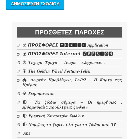
ΠΡΌΣΘΕΤΕΣ ΠΑΡΟΧΈΣ
💰 𝞟𝞠𝞞𝞢𝞥𝞞𝞠𝞔𝞢 🅼🅾🅱🅸🅻🅴 𝜜𝒑𝒑𝒍𝒊𝒄𝒂𝒕𝒊𝒐𝒏
💰 𝞟𝞠𝞞𝞢𝞥𝞞𝞠𝞔𝞢 𝙄𝙣𝙩𝙚𝙧𝙣𝙚𝙩 🆅🅴🆁🆂🅸🅾🅽
🎯 𝜯𝝊𝝌𝜺𝝆𝝄ί 𝜯𝝆𝝄𝝌𝝄ί – 𝜟ώ𝝆𝜶 – 𝜿𝝀𝜼𝝆ώ𝝈𝜺𝜾ς .
🎯 𝑻𝒉𝒆 𝑮𝒐𝒍𝒅𝒆𝒏 𝑾𝒉𝒆𝒆𝒍 𝑭𝒐𝒓𝒕𝒖𝒏𝒆-𝑻𝒆𝒍𝒍𝒆𝒓
🐲 𝜟𝝎𝝆𝜺ά𝝂 𝜫𝝆𝝄𝜷𝝀έ𝝍𝜺𝜾ς 𝜯𝜜𝜬𝜴 – 𝜢 𝜥ά𝝆𝝉𝜶 𝝉𝜼ς
𝜢𝝁έ𝝆𝜶ς
💎 𝜲𝜺𝜾𝝆𝝄𝝁𝜶𝝂𝝉𝜺ί𝜶
🌓 𝜯𝜶 𝜻ώ𝜹𝜾𝜶 𝝈ή𝝁𝜺𝝆𝜶 – 𝜪𝜾 𝜼𝝁𝜺𝝆ή𝝈𝜾𝜺ς ,
𝜺𝜷𝜹𝝄𝝁𝜶𝜹𝜾𝜶ί𝜺ς 𝝅𝝆𝝄𝜷𝝀έ𝝍𝜺𝜾ς 𝜻𝝎𝜹ί𝝎𝝂
🌓 𝜠𝝆𝝎𝝉𝜾𝜿ή 𝜮𝝊𝝂𝜶𝝈𝝉𝝆ί𝜶 𝜡𝝎𝜹ί𝝎𝝂
🌓 𝜨𝝄𝝁ί𝜻𝜺𝜾ς 𝝉𝜶 𝝃έ𝝆𝜺𝜾ς ό𝝀𝜶 𝜸𝜾𝜶 𝝉𝝄 𝜻ώ𝜹𝜾𝝄 𝝈𝝄𝝊 ❓❓
Quiz