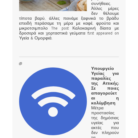
συνήθειες.
Άλλες μέρες
δεν θέλουμε
τίποτα βαρύ, άλλες πεινάμε ξαφνικά το βράδυ
επειδή περάσαμε τη μέρα με καφέ, φρούτα και
μικροτσιμπολο The post Καλοκαιρινή δίαιτα με
δροσερά και χορταστικά γεύματα first appeared on
Υγεία & Ομορφιά.
Υπουργείο
Υγείας για
παραλίες
της Αττικής:
Σε ποιες
απαγορεύετ
αι η
κολύμβηση
Μέτρα
προστασίας
της δημόσιας
υγείας για
ακτές που
δεν πληρούν
τα