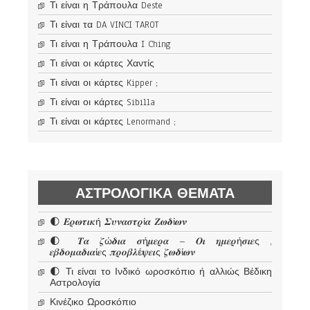
Τι είναι η Τράπουλα Deste
Τι είναι τα DA VINCI TAROT
Τι είναι η Τράπουλα I Ching
Τι είναι οι κάρτες Χαντίς
Τι είναι οι κάρτες Kipper ;
Τι είναι οι κάρτες Sibilla
Τι είναι οι κάρτες Lenormand ;
ΑΣΤΡΟΛΟΓΙΚΆ ΘΈΜΑΤΑ
🌓 𝜠𝝆𝝎𝝉𝜾𝜿ή 𝜮𝝊𝝂𝜶𝝈𝝉𝝆ί𝜶 𝜡𝝎𝜹ί𝝎𝝂
🌓 𝜯𝜶 𝜻ώ𝜹𝜾𝜶 𝝈ή𝝁𝜺𝝆𝜶 – 𝜪𝜾 𝜼𝝁𝜺𝝆ή𝝈𝜾𝜺ς ,
𝜺𝜷𝜹𝝄𝝁𝜶𝜹𝜾𝜶ί𝜺ς 𝝅𝝆𝝄𝜷𝝀έ𝝍𝜺𝜾ς 𝜻𝝎𝜹ί𝝎𝝂
🌓 Τι είναι το Ινδικό ωροσκόπιο ή αλλιώς Βέδικη
Αστρολογία
Κινέζικο Ωροσκόπιο