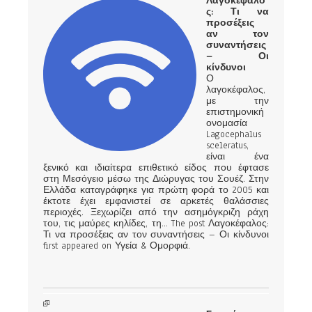
Λαγοκέφαλο
ς: Τι να
προσέξεις
αν τον
συναντήσεις
– Οι
κίνδυνοι
Ο
λαγοκέφαλος,
με την
επιστημονική
ονομασία
Lagocephalus
sceleratus,
είναι ένα
ξενικό και ιδιαίτερα επιθετικό είδος που έφτασε
στη Μεσόγειο μέσω της Διώρυγας του Σουέζ. Στην
Ελλάδα καταγράφηκε για πρώτη φορά το 2005 και
έκτοτε έχει εμφανιστεί σε αρκετές θαλάσσιες
περιοχές. Ξεχωρίζει από την ασημόγκριζη ράχη
του, τις μαύρες κηλίδες, τη... The post Λαγοκέφαλος:
Τι να προσέξεις αν τον συναντήσεις – Οι κίνδυνοι
first appeared on Υγεία & Ομορφιά.