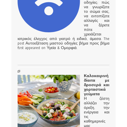
οδηγίες: πώς
να γνωρίζετε
το σώμα σας,
να εντοπίζετε
αλλαγές και
να ξέρετε
πότε
χρειάζεται
ιατρικός έλεγχος από γιατρό ή ειδικό, άμεσα. The
post Αυτοεξέταση μαστού οδηγίες βήμα προς βήμα
first appeared on Υγεία & Ομορφιά.
Καλοκαιρινή
δίαιτα με
δροσερά και
χορταστικά
γεύματα
Η ζέστη
αλλάζει την
όρεξη, την
ενέργεια και
τις
καθημερινές
μας