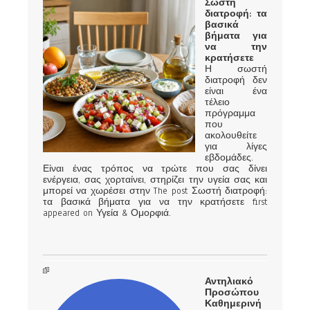
Σωστή
διατροφή: τα
βασικά
βήματα για
να την
κρατήσετε
Η σωστή
διατροφή δεν
είναι ένα
τέλειο
πρόγραμμα
που
ακολουθείτε
για λίγες
εβδομάδες.
Είναι ένας τρόπος να τρώτε που σας δίνει
ενέργεια, σας χορταίνει, στηρίζει την υγεία σας και
μπορεί να χωρέσει στην The post Σωστή διατροφή:
τα βασικά βήματα για να την κρατήσετε first
appeared on Υγεία & Ομορφιά.
Αντηλιακό
Προσώπου
Καθημερινή