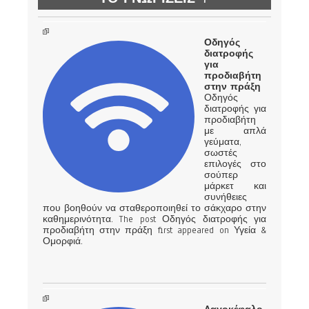
Οδηγός
διατροφής
για
προδιαβήτη
στην πράξη
Οδηγός
διατροφής για
προδιαβήτη
με απλά
γεύματα,
σωστές
επιλογές στο
σούπερ
μάρκετ και
συνήθειες
που βοηθούν να σταθεροποιηθεί το σάκχαρο στην
καθημερινότητα. The post Οδηγός διατροφής για
προδιαβήτη στην πράξη first appeared on Υγεία &
Ομορφιά.