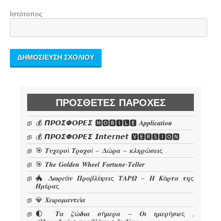
Ιστότοπος
ΠΡΌΣΘΕΤΕΣ ΠΑΡΟΧΈΣ
💰 𝞟𝞠𝞞𝞢𝞥𝞞𝞠𝞔𝞢 🅼🅾🅱🅸🅻🅴 𝜜𝒑𝒑𝒍𝒊𝒄𝒂𝒕𝒊𝒐𝒏
💰 𝞟𝞠𝞞𝞢𝞥𝞞𝞠𝞔𝞢 𝙄𝙣𝙩𝙚𝙧𝙣𝙚𝙩 🆅🅴🆁🆂🅸🅾🅽
🎯 𝜯𝝊𝝌𝜺𝝆𝝄ί 𝜯𝝆𝝄𝝌𝝄ί – 𝜟ώ𝝆𝜶 – 𝜿𝝀𝜼𝝆ώ𝝈𝜺𝜾ς .
🎯 𝑻𝒉𝒆 𝑮𝒐𝒍𝒅𝒆𝒏 𝑾𝒉𝒆𝒆𝒍 𝑭𝒐𝒓𝒕𝒖𝒏𝒆-𝑻𝒆𝒍𝒍𝒆𝒓
🐲 𝜟𝝎𝝆𝜺ά𝝂 𝜫𝝆𝝄𝜷𝝀έ𝝍𝜺𝜾ς 𝜯𝜜𝜬𝜴 – 𝜢 𝜥ά𝝆𝝉𝜶 𝝉𝜼ς
𝜢𝝁έ𝝆𝜶ς
💎 𝜲𝜺𝜾𝝆𝝄𝝁𝜶𝝂𝝉𝜺ί𝜶
🌓 𝜯𝜶 𝜻ώ𝜹𝜾𝜶 𝝈ή𝝁𝜺𝝆𝜶 – 𝜪𝜾 𝜼𝝁𝜺𝝆ή𝝈𝜾𝜺ς ,