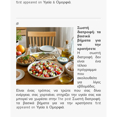
first appeared on Υγεία & Ομορφιά.
Σωστή
διατροφή: τα
βασικά
βήματα για
να την
κρατήσετε
Η σωστή
διατροφή δεν
είναι ένα
τέλειο
πρόγραμμα
που
ακολουθείτε
για λίγες
εβδομάδες.
Είναι ένας τρόπος να τρώτε που σας δίνει
ενέργεια, σας χορταίνει, στηρίζει την υγεία σας και
μπορεί να χωρέσει στην The post Σωστή διατροφή:
τα βασικά βήματα για να την κρατήσετε first
appeared on Υγεία & Ομορφιά.