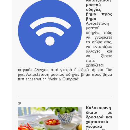
Αυτοεξέταση
μαστού
οδηγίες
βήμα προς
βήμα
Αυτοεξέταση
μαστού
οδηγίες: πώς
να γνωρίζετε
το σώμα σας,
να εντοπίζετε
αλλαγές και
να ξέρετε
πότε
χρειάζεται
ιατρικός έλεγχος από γιατρό ή ειδικό, άμεσα. The
post Αυτοεξέταση μαστού οδηγίες βήμα προς βήμα
first appeared on Υγεία & Ομορφιά.
Καλοκαιρινή
δίαιτα με
δροσερά και
χορταστικά
γεύματα