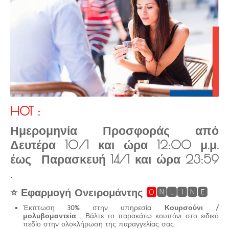
HOT :
Ημερομηνία Προσφοράς από
Δευτέρα 10/1 και ώρα 12:00 μ.μ.
έως Παρασκευή 14/1 και ώρα 23:59
.
⭐ Εφαρμογή Ονειρομάντης
🅾
🅽🅻🅸🅽🅴
Έκπτωση
30%
στην υπηρεσία
Κουρσούνι /
μολυβομαντεία
. Βάλτε το παρακάτω κουπόνι στο ειδικό
πεδίο στην ολοκλήρωση της παραγγελίας σας .