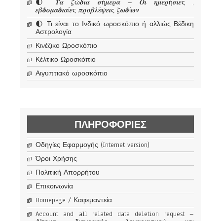
🌓 𝜯𝜶 𝜻ώ𝜹𝜾𝜶 𝝈ή𝝁𝜺𝝆𝜶 – 𝜪𝜾 𝜼𝝁𝜺𝝆ή𝝈𝜾𝜺ς ,
𝜺𝜷𝜹𝝄𝝁𝜶𝜹𝜾𝜶ί𝜺ς 𝝅𝝆𝝄𝜷𝝀έ𝝍𝜺𝜾ς 𝜻𝝎𝜹ί𝝎𝝂
🌓 Τι είναι το Ινδικό ωροσκόπιο ή αλλιώς Βέδικη
Αστρολογία
Κινέζικο Ωροσκόπιο
Κέλτικο Ωροσκόπιο
Αιγυπτιακό ωροσκόπιο
ΠΛΗΡΟΦΟΡΊΕΣ
Οδηγίες Εφαρμογής (Internet version)
Όροι Χρήσης
Πολιτική Απορρήτου
Επικοινωνία
Homepage / Καφεμαντεία
Account and all related data deletion request –