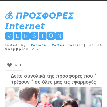
💰 𝞟𝞠𝞞𝞢𝞥𝞞𝞠𝞔𝞢
𝙄𝙣𝙩𝙚𝙧𝙣𝙚𝙩
🆅🅴🆁🆂🅸🅾🅽
Posted by:
Personal Coffee Teller
| on 26
Νοεμβρίου, 2021
+203
Δείτε συνολικά της προσφορές που ”
τρέχουν ” σε όλες μας τις εφαρμογές