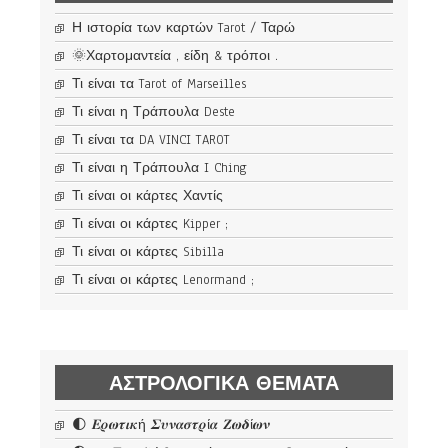
Η ιστορία των καρτών Tarot / Ταρώ
🌞Χαρτομαντεία , είδη & τρόποι .
Τι είναι τα Tarot of Marseilles
Τι είναι η Τράπουλα Deste
Τι είναι τα DA VINCI TAROT
Τι είναι η Τράπουλα I Ching
Τι είναι οι κάρτες Χαντίς
Τι είναι οι κάρτες Kipper ;
Τι είναι οι κάρτες Sibilla
Τι είναι οι κάρτες Lenormand ;
ΑΣΤΡΟΛΟΓΙΚΆ ΘΈΜΑΤΑ
🌓 𝜠𝝆𝝎𝝉𝜾𝜿ή 𝜮𝝊𝝂𝜶𝝈𝝉𝝆ί𝜶 𝜡𝝎𝜹ί𝝎𝝂