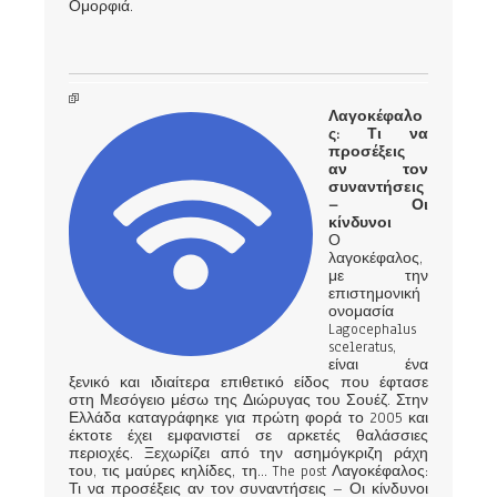
Ομορφιά.
Λαγοκέφαλο
ς: Τι να
προσέξεις
αν τον
συναντήσεις
– Οι
κίνδυνοι
Ο
λαγοκέφαλος,
με την
επιστημονική
ονομασία
Lagocephalus
sceleratus,
είναι ένα
ξενικό και ιδιαίτερα επιθετικό είδος που έφτασε
στη Μεσόγειο μέσω της Διώρυγας του Σουέζ. Στην
Ελλάδα καταγράφηκε για πρώτη φορά το 2005 και
έκτοτε έχει εμφανιστεί σε αρκετές θαλάσσιες
περιοχές. Ξεχωρίζει από την ασημόγκριζη ράχη
του, τις μαύρες κηλίδες, τη... The post Λαγοκέφαλος:
Τι να προσέξεις αν τον συναντήσεις – Οι κίνδυνοι