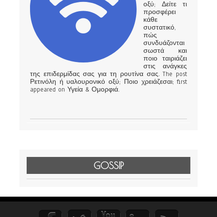
οξύ; Δείτε τι
προσφέρει
κάθε
συστατικό,
πώς
συνδυάζονται
σωστά και
ποιο ταιριάζει
στις ανάγκες
της επιδερμίδας σας για τη ρουτίνα σας. The post
Ρετινόλη ή υαλουρονικό οξύ; Ποιο χρειάζεσαι; first
appeared on Υγεία & Ομορφιά.
GOSSIP