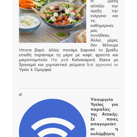
Η ζέστη
αλλάζει την
όρεξη, την
ενέργεια και
τις
καθημερινές
μας
συνήθειες.
Άλλες μέρες
δεν θέλουμε
τίποτα βαρύ, άλλες πεινάμε ξαφνικά το βράδυ
επειδή περάσαμε τη μέρα με καφέ, φρούτα και
μικροτσιμπολο The post Καλοκαιρινή δίαιτα με
δροσερά και χορταστικά γεύματα first appeared on
Υγεία & Ομορφιά.
Υπουργείο
Υγείας για
παραλίες
της Αττικής:
Σε ποιες
απαγορεύετ
αι η
κολύμβηση