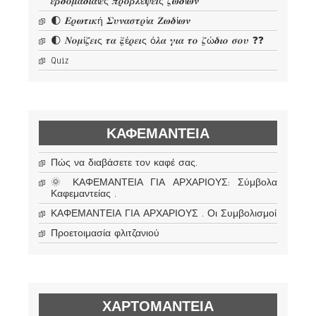
𝜺𝜷𝜹𝝄𝝁𝜶𝜹𝜾𝜶ί𝜺ς 𝝅𝝆𝝄𝜷𝝀έ𝝍𝜺𝜾ς 𝜻𝝎𝜹ί𝝎𝝂
🌓 𝜠𝝆𝝎𝝉𝜾𝜿ή 𝜮𝝊𝝂𝜶𝝈𝝉𝝆ί𝜶 𝜡𝝎𝜹ί𝝎𝝂
🌓 𝜨𝝄𝝁ί𝜻𝜺𝜾ς 𝝉𝜶 𝝃έ𝝆𝜺𝜾ς ό𝝀𝜶 𝜸𝜾𝜶 𝝉𝝄 𝜻ώ𝜹𝜾𝝄 𝝈𝝄𝝊 ❓❓
Quiz
ΚΑΦΕΜΑΝΤΕΊΑ
Πώς να διαβάσετε τον καφέ σας.
🌞 ΚΑΦΕΜΑΝΤΕΙΑ ΓΙΑ ΑΡΧΑΡΙΟΥΣ: Σύμβολα
Καφεμαντείας .
ΚΑΦΕΜΑΝΤΕΙΑ ΓΙΑ ΑΡΧΑΡΙΟΥΣ . Οι Συμβολισμοί
Προετοιμασία φλιτζανιού
ΧΑΡΤΟΜΑΝΤΕΊΑ