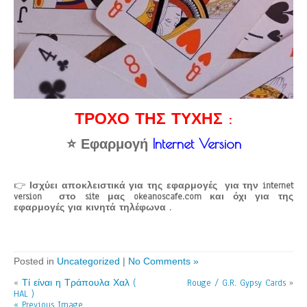
ΤΡΟΧΟ ΤΗΣ ΤΥΧΗΣ :
⭐ Εφαρμογή
Internet Version
👉
Ισχύει αποκλειστικά για της εφαρμογές για την internet
version στο site μας okeanoscafe.com και όχι για της
εφαρμογές για κινητά τηλέφωνα .
Posted in
Uncategorized
|
No Comments »
«
Τί είναι η Τράπουλα Χαλ (
Rouge / G.R. Gypsy Cards
»
HAL )
« Previous Image