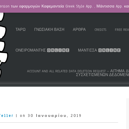
ersion των εφαρμογών Καφεμαντεία Greek Style App. , Μάντισσα App. κ
HOMEPAGE / ΚΑΦΕΜΑΝΤΕΊΑ
GREEK ROMA GYPSY CARDS™
K.S
ΤΑΡΏ
ΓΝΩΣΙΑΚΉ ΒΆΣΗ
ΆΡΘΡΑ
CREDITS
FREE RE
ΟΝΕΙΡΟΜΆΝΤΗΣ 🅾🅽🅻🅸🅽🅴
ΜΆΝΤΙΣΣΑ 🅾🅽🅻🅸🅽🅴
ACCOUNT AND ALL RELATED DATA DELETION REQUEST – ΑΊΤΗ
ΣΥΣΧΕΤΙΣΜΈΝΩΝ ΔΕΔΟΜΈΝ
Teller
| on 30 Ιανουαρίου, 2019