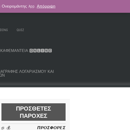
αι Ονειρομάντης App.
Απόρριψη
. KOUK ORACLE DECK
ΑΣΤΡΟΛΟΓΊΑ
ADING
QUIZ
ΚΑΦΕΜΑΝΤΕΊΑ 🅾🅽🅻🅸🅽🅴
ΜΑ ΔΙΑΓΡΑΦΉΣ ΛΟΓΑΡΙΑΣΜΟΎ ΚΑΙ
ΩΝ
ΠΡΌΣΘΕΤΕΣ
ΠΑΡΟΧΈΣ
💰 𝞟𝞠𝞞𝞢𝞥𝞞𝞠𝞔𝞢