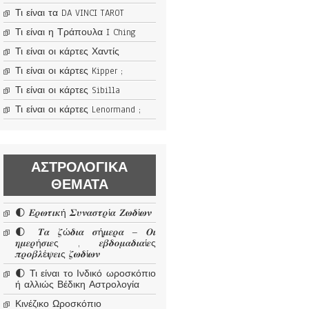
Τι είναι τα DA VINCI TAROT
Τι είναι η Τράπουλα I Ching
Τι είναι οι κάρτες Χαντίς
Τι είναι οι κάρτες Kipper ;
Τι είναι οι κάρτες Sibilla
Τι είναι οι κάρτες Lenormand ;
ΑΣΤΡΟΛΟΓΙΚΆ
ΘΈΜΑΤΑ
🌓 𝜠𝝆𝝎𝝉𝜾𝜿ή 𝜮𝝊𝝂𝜶𝝈𝝉𝝆ί𝜶 𝜡𝝎𝜹ί𝝎𝝂
🌓 𝜯𝜶 𝜻ώ𝜹𝜾𝜶 𝝈ή𝝁𝜺𝝆𝜶 – 𝜪𝜾
𝜼𝝁𝜺𝝆ή𝝈𝜾𝜺ς , 𝜺𝜷𝜹𝝄𝝁𝜶𝜹𝜾𝜶ί𝜺ς
𝝅𝝆𝝄𝜷𝝀έ𝝍𝜺𝜾ς 𝜻𝝎𝜹ί𝝎𝝂
🌓 Τι είναι το Ινδικό ωροσκόπιο
ή αλλιώς Βέδικη Αστρολογία
Κινέζικο Ωροσκόπιο