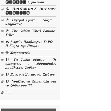
🅼🅾🅱🅸🅻🅴 𝜜𝒑𝒑𝒍𝒊𝒄𝒂𝒕𝒊𝒐𝒏
💰 𝞟𝞠𝞞𝞢𝞥𝞞𝞠𝞔𝞢 𝙄𝙣𝙩𝙚𝙧𝙣𝙚𝙩
🆅🅴🆁🆂🅸🅾🅽
🎯 𝜯𝝊𝝌𝜺𝝆𝝄ί 𝜯𝝆𝝄𝝌𝝄ί – 𝜟ώ𝝆𝜶 –
𝜿𝝀𝜼𝝆ώ𝝈𝜺𝜾ς .
🎯 𝑻𝒉𝒆 𝑮𝒐𝒍𝒅𝒆𝒏 𝑾𝒉𝒆𝒆𝒍 𝑭𝒐𝒓𝒕𝒖𝒏𝒆-
𝑻𝒆𝒍𝒍𝒆𝒓
🐲 𝜟𝝎𝝆𝜺ά𝝂 𝜫𝝆𝝄𝜷𝝀έ𝝍𝜺𝜾ς 𝜯𝜜𝜬𝜴 –
𝜢 𝜥ά𝝆𝝉𝜶 𝝉𝜼ς 𝜢𝝁έ𝝆𝜶ς
💎 𝜲𝜺𝜾𝝆𝝄𝝁𝜶𝝂𝝉𝜺ί𝜶
🌓 𝜯𝜶 𝜻ώ𝜹𝜾𝜶 𝝈ή𝝁𝜺𝝆𝜶 – 𝜪𝜾
𝜼𝝁𝜺𝝆ή𝝈𝜾𝜺ς , 𝜺𝜷𝜹𝝄𝝁𝜶𝜹𝜾𝜶ί𝜺ς
𝝅𝝆𝝄𝜷𝝀έ𝝍𝜺𝜾ς 𝜻𝝎𝜹ί𝝎𝝂
🌓 𝜠𝝆𝝎𝝉𝜾𝜿ή 𝜮𝝊𝝂𝜶𝝈𝝉𝝆ί𝜶 𝜡𝝎𝜹ί𝝎𝝂
🌓 𝜨𝝄𝝁ί𝜻𝜺𝜾ς 𝝉𝜶 𝝃έ𝝆𝜺𝜾ς ό𝝀𝜶 𝜸𝜾𝜶
𝝉𝝄 𝜻ώ𝜹𝜾𝝄 𝝈𝝄𝝊 ❓❓
Quiz