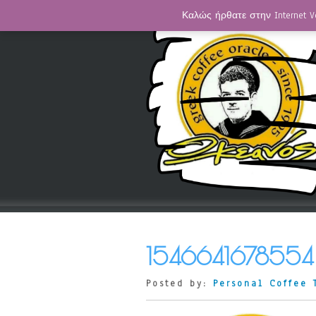
Καλώς ήρθατε στην Internet V
1546641678554
Posted by:
Personal Coffee 