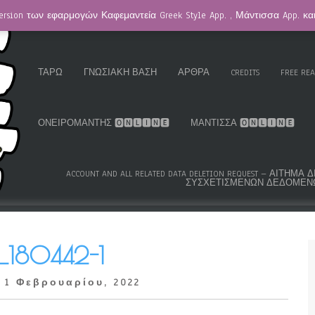
ersion των εφαρμογών Καφεμαντεία Greek Style App. , Μάντισσα App. κ
HOMEPAGE / ΚΑΦΕΜΑΝΤΕΊΑ
GREEK ROMA GYPSY CARDS™
K.S
ΤΑΡΏ
ΓΝΩΣΙΑΚΉ ΒΆΣΗ
ΆΡΘΡΑ
CREDITS
FREE RE
ΟΝΕΙΡΟΜΆΝΤΗΣ 🅾🅽🅻🅸🅽🅴
ΜΆΝΤΙΣΣΑ 🅾🅽🅻🅸🅽🅴
ACCOUNT AND ALL RELATED DATA DELETION REQUEST – ΑΊΤΗ
ΣΥΣΧΕΤΙΣΜΈΝΩΝ ΔΕΔΟΜΈΝ
_180442-1
 1 Φεβρουαρίου, 2022