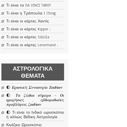
Τι είναι τα DA VINCI TAROT
Τι είναι η Τράπουλα I Ching
Τι είναι οι κάρτες Χαντίς
Τι είναι οι κάρτες Kipper ;
Τι είναι οι κάρτες Sibilla
Τι είναι οι κάρτες Lenormand ;
ΑΣΤΡΟΛΟΓΙΚΆ
ΘΈΜΑΤΑ
🌓 𝜠𝝆𝝎𝝉𝜾𝜿ή 𝜮𝝊𝝂𝜶𝝈𝝉𝝆ί𝜶 𝜡𝝎𝜹ί𝝎𝝂
🌓 𝜯𝜶 𝜻ώ𝜹𝜾𝜶 𝝈ή𝝁𝜺𝝆𝜶 – 𝜪𝜾
𝜼𝝁𝜺𝝆ή𝝈𝜾𝜺ς , 𝜺𝜷𝜹𝝄𝝁𝜶𝜹𝜾𝜶ί𝜺ς
𝝅𝝆𝝄𝜷𝝀έ𝝍𝜺𝜾ς 𝜻𝝎𝜹ί𝝎𝝂
🌓 Τι είναι το Ινδικό ωροσκόπιο
ή αλλιώς Βέδικη Αστρολογία
Κινέζικο Ωροσκόπιο