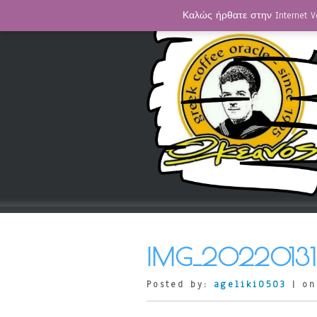
Καλώς ήρθατε στην Internet V
IMG_20220131
Posted by:
ageliki0503
| on