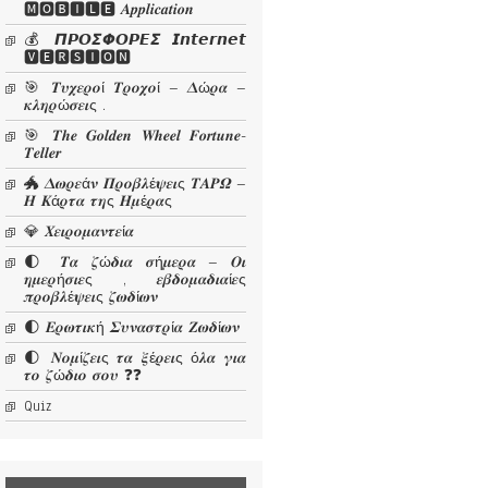
🅼🅾🅱🅸🅻🅴 𝜜𝒑𝒑𝒍𝒊𝒄𝒂𝒕𝒊𝒐𝒏
💰 𝞟𝞠𝞞𝞢𝞥𝞞𝞠𝞔𝞢 𝙄𝙣𝙩𝙚𝙧𝙣𝙚𝙩
🆅🅴🆁🆂🅸🅾🅽
🎯 𝜯𝝊𝝌𝜺𝝆𝝄ί 𝜯𝝆𝝄𝝌𝝄ί – 𝜟ώ𝝆𝜶 –
𝜿𝝀𝜼𝝆ώ𝝈𝜺𝜾ς .
🎯 𝑻𝒉𝒆 𝑮𝒐𝒍𝒅𝒆𝒏 𝑾𝒉𝒆𝒆𝒍 𝑭𝒐𝒓𝒕𝒖𝒏𝒆-
𝑻𝒆𝒍𝒍𝒆𝒓
🐲 𝜟𝝎𝝆𝜺ά𝝂 𝜫𝝆𝝄𝜷𝝀έ𝝍𝜺𝜾ς 𝜯𝜜𝜬𝜴 –
𝜢 𝜥ά𝝆𝝉𝜶 𝝉𝜼ς 𝜢𝝁έ𝝆𝜶ς
💎 𝜲𝜺𝜾𝝆𝝄𝝁𝜶𝝂𝝉𝜺ί𝜶
🌓 𝜯𝜶 𝜻ώ𝜹𝜾𝜶 𝝈ή𝝁𝜺𝝆𝜶 – 𝜪𝜾
𝜼𝝁𝜺𝝆ή𝝈𝜾𝜺ς , 𝜺𝜷𝜹𝝄𝝁𝜶𝜹𝜾𝜶ί𝜺ς
𝝅𝝆𝝄𝜷𝝀έ𝝍𝜺𝜾ς 𝜻𝝎𝜹ί𝝎𝝂
🌓 𝜠𝝆𝝎𝝉𝜾𝜿ή 𝜮𝝊𝝂𝜶𝝈𝝉𝝆ί𝜶 𝜡𝝎𝜹ί𝝎𝝂
🌓 𝜨𝝄𝝁ί𝜻𝜺𝜾ς 𝝉𝜶 𝝃έ𝝆𝜺𝜾ς ό𝝀𝜶 𝜸𝜾𝜶
𝝉𝝄 𝜻ώ𝜹𝜾𝝄 𝝈𝝄𝝊 ❓❓
Quiz