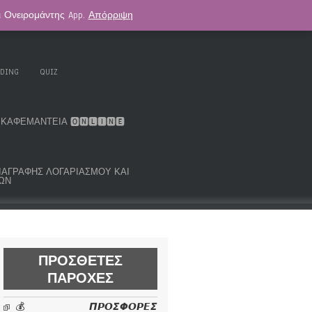
αι Ονειρομάντης App.
Απόρριψη
. KOUK ORACLE DECK
ΑΣΤΡΟΛΟΓΊΑ
ADING
QUIZ
ΚΑΦΕΜΑΝΤΕΊΑ 🅾🅽🅻🅸🅽🅴
ΜΑ ΔΙΑΓΡΑΦΉΣ ΛΟΓΑΡΙΑΣΜΟΎ ΚΑΙ
ΩΝ
ΠΡΌΣΘΕΤΕΣ
ΠΑΡΟΧΈΣ
💰 𝞟𝞠𝞞𝞢𝞥𝞞𝞠𝞔𝞢