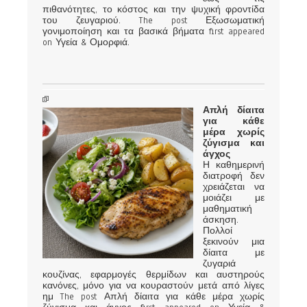
πιθανότητες, το κόστος και την ψυχική φροντίδα
του ζευγαριού. The post Εξωσωματική
γονιμοποίηση και τα βασικά βήματα first appeared
on Υγεία & Ομορφιά.
Απλή δίαιτα
για κάθε
μέρα χωρίς
ζύγισμα και
άγχος
Η καθημερινή
διατροφή δεν
χρειάζεται να
μοιάζει με
μαθηματική
άσκηση.
Πολλοί
ξεκινούν μια
δίαιτα με
ζυγαριά
κουζίνας, εφαρμογές θερμίδων και αυστηρούς
κανόνες, μόνο για να κουραστούν μετά από λίγες
ημ The post Απλή δίαιτα για κάθε μέρα χωρίς