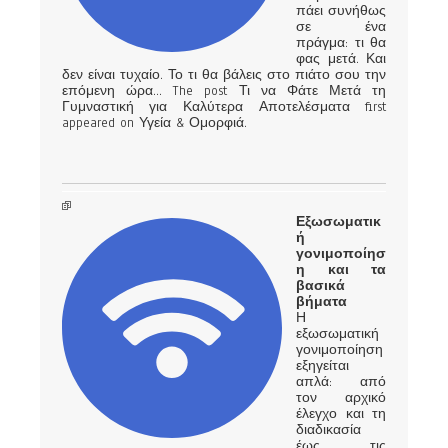
πάει συνήθως
σε ένα
πράγμα: τι θα
φας μετά. Και
δεν είναι τυχαίο. Το τι θα βάλεις στο πιάτο σου την
επόμενη ώρα… The post Τι να Φάτε Μετά τη
Γυμναστική για Καλύτερα Αποτελέσματα first
appeared on Υγεία & Ομορφιά.
Εξωσωματικ
ή
γονιμοποίησ
η και τα
βασικά
βήματα
Η
εξωσωματική
γονιμοποίηση
εξηγείται
απλά: από
τον αρχικό
έλεγχο και τη
διαδικασία
έως τις