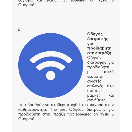
ζύγισμα και άγχος first appeared on Υγεία &
Ομορφιά.
Οδηγός
διατροφής
για
προδιαβήτη
στην πράξη
Οδηγός
διατροφής για
προδιαβήτη
με απλά
γεύματα,
σωστές
επιλογές στο
σούπερ
μάρκετ και
συνήθειες
που βοηθούν να σταθεροποιηθεί το σάκχαρο στην
καθημερινότητα. The post Οδηγός διατροφής για
προδιαβήτη στην πράξη first appeared on Υγεία &
Ομορφιά.