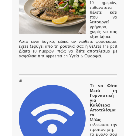
10 ημερών,
πιθανότατα
θέλετε κάτι
που να
λειτουργεί
γρήγορα,
χωρίς να σας
εξαντλήσει.
Αυτό είναι λογικό, ειδικά αν νιώθετε φούσκωμα,
έχετε ξεφύγει από τη ρουτίνα σας ή θέλετε The post
Δίαιτα 10 ημερών: πώς να δείτε αποτέλεσμα με
ασφάλεια first appeared on Υγεία & Ομορφιά.
Τι να Φάτε
Μετά τη
Γυμναστική
για
Καλύτερα
Αποτελέσμα
τα
Μόλις
τελειώσεις την
προπόνηση,
το μυαλό σου