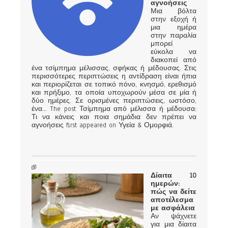
αγνοήσεις
Μια βόλτα
στην εξοχή ή
μια ημέρα
στην παραλία
μπορεί
εύκολα να
διακοπεί από
ένα τσίμπημα μέλισσας, σφήκας ή μέδουσας. Στις
περισσότερες περιπτώσεις η αντίδραση είναι ήπια
και περιορίζεται σε τοπικό πόνο, κνησμό, ερεθισμό
και πρήξιμο, τα οποία υποχωρούν μέσα σε μία ή
δύο ημέρες. Σε ορισμένες περιπτώσεις, ωστόσο,
ένα... The post Τσίμπημα από μέλισσα ή μέδουσα:
Τι να κάνεις και ποια σημάδια δεν πρέπει να
αγνοήσεις first appeared on Υγεία & Ομορφιά.
Δίαιτα 10
ημερών:
πώς να δείτε
αποτέλεσμα
με ασφάλεια
Αν ψάχνετε
για μια δίαιτα