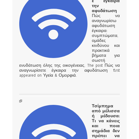
ε έγκαιρα
την
αφυδάτωση
Πώς να
αναγνωρίσω
αφυδάτωση
έγκαιρα:
συμπτώματα,
ομάδες
κινδύνου και
πρακτικά
βήματα για
σωστή
ενυδάτωση όλης της οικογένειας. The post Πώς να
αναγνωρίσετε έγκαιρα την αφυδάτωση first
appeared on Υγεία & Ομορφιά.
Τσίμπημα
από μέλισσα
ή μέδουσα:
Τι να κάνεις
και ποια
σημάδια δεν
πρέπει να