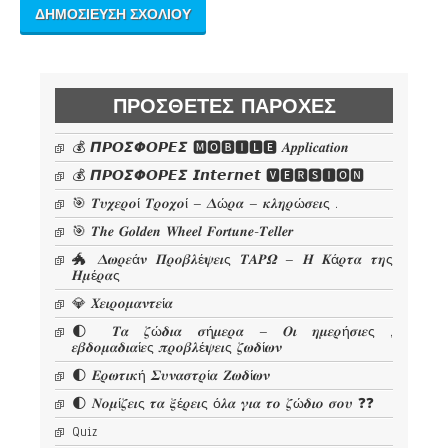
ΠΡΌΣΘΕΤΕΣ ΠΑΡΟΧΈΣ
💰 𝞟𝞠𝞞𝞢𝞥𝞞𝞠𝞔𝞢 🅼🅾🅱🅸🅻🅴 𝜜𝒑𝒑𝒍𝒊𝒄𝒂𝒕𝒊𝒐𝒏
💰 𝞟𝞠𝞞𝞢𝞥𝞞𝞠𝞔𝞢 𝙄𝙣𝙩𝙚𝙧𝙣𝙚𝙩 🆅🅴🆁🆂🅸🅾🅽
🎯 𝜯𝝊𝝌𝜺𝝆𝝄ί 𝜯𝝆𝝄𝝌𝝄ί – 𝜟ώ𝝆𝜶 – 𝜿𝝀𝜼𝝆ώ𝝈𝜺𝜾ς .
🎯 𝑻𝒉𝒆 𝑮𝒐𝒍𝒅𝒆𝒏 𝑾𝒉𝒆𝒆𝒍 𝑭𝒐𝒓𝒕𝒖𝒏𝒆-𝑻𝒆𝒍𝒍𝒆𝒓
🐲 𝜟𝝎𝝆𝜺ά𝝂 𝜫𝝆𝝄𝜷𝝀έ𝝍𝜺𝜾ς 𝜯𝜜𝜬𝜴 – 𝜢 𝜥ά𝝆𝝉𝜶 𝝉𝜼ς
𝜢𝝁έ𝝆𝜶ς
💎 𝜲𝜺𝜾𝝆𝝄𝝁𝜶𝝂𝝉𝜺ί𝜶
🌓 𝜯𝜶 𝜻ώ𝜹𝜾𝜶 𝝈ή𝝁𝜺𝝆𝜶 – 𝜪𝜾 𝜼𝝁𝜺𝝆ή𝝈𝜾𝜺ς ,
𝜺𝜷𝜹𝝄𝝁𝜶𝜹𝜾𝜶ί𝜺ς 𝝅𝝆𝝄𝜷𝝀έ𝝍𝜺𝜾ς 𝜻𝝎𝜹ί𝝎𝝂
🌓 𝜠𝝆𝝎𝝉𝜾𝜿ή 𝜮𝝊𝝂𝜶𝝈𝝉𝝆ί𝜶 𝜡𝝎𝜹ί𝝎𝝂
🌓 𝜨𝝄𝝁ί𝜻𝜺𝜾ς 𝝉𝜶 𝝃έ𝝆𝜺𝜾ς ό𝝀𝜶 𝜸𝜾𝜶 𝝉𝝄 𝜻ώ𝜹𝜾𝝄 𝝈𝝄𝝊 ❓❓
Quiz