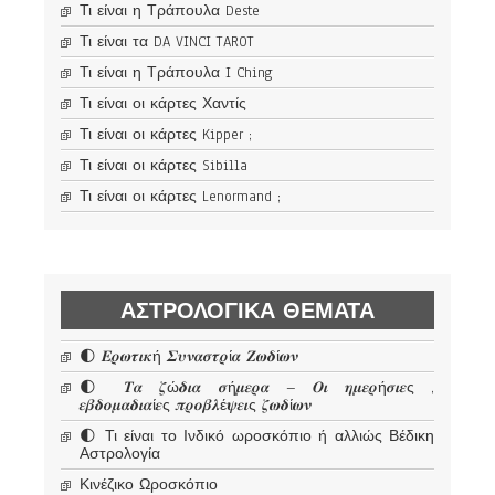
Τι είναι η Τράπουλα Deste
Τι είναι τα DA VINCI TAROT
Τι είναι η Τράπουλα I Ching
Τι είναι οι κάρτες Χαντίς
Τι είναι οι κάρτες Kipper ;
Τι είναι οι κάρτες Sibilla
Τι είναι οι κάρτες Lenormand ;
ΑΣΤΡΟΛΟΓΙΚΆ ΘΈΜΑΤΑ
🌓 𝜠𝝆𝝎𝝉𝜾𝜿ή 𝜮𝝊𝝂𝜶𝝈𝝉𝝆ί𝜶 𝜡𝝎𝜹ί𝝎𝝂
🌓 𝜯𝜶 𝜻ώ𝜹𝜾𝜶 𝝈ή𝝁𝜺𝝆𝜶 – 𝜪𝜾 𝜼𝝁𝜺𝝆ή𝝈𝜾𝜺ς ,
𝜺𝜷𝜹𝝄𝝁𝜶𝜹𝜾𝜶ί𝜺ς 𝝅𝝆𝝄𝜷𝝀έ𝝍𝜺𝜾ς 𝜻𝝎𝜹ί𝝎𝝂
🌓 Τι είναι το Ινδικό ωροσκόπιο ή αλλιώς Βέδικη
Αστρολογία
Κινέζικο Ωροσκόπιο