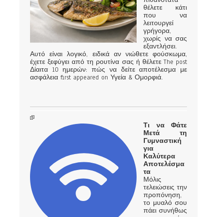
θέλετε κάτι
που να
λειτουργεί
γρήγορα,
χωρίς να σας
εξαντλήσει.
Αυτό είναι λογικό, ειδικά αν νιώθετε φούσκωμα,
έχετε ξεφύγει από τη ρουτίνα σας ή θέλετε The post
Δίαιτα 10 ημερών: πώς να δείτε αποτέλεσμα με
ασφάλεια first appeared on Υγεία & Ομορφιά.
Τι να Φάτε
Μετά τη
Γυμναστική
για
Καλύτερα
Αποτελέσμα
τα
Μόλις
τελειώσεις την
προπόνηση,
το μυαλό σου
πάει συνήθως