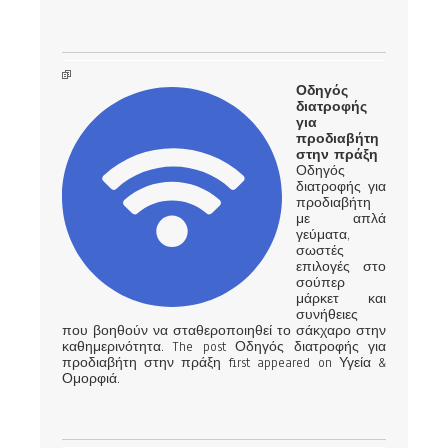
Οδηγός
διατροφής
για
προδιαβήτη
στην πράξη
Οδηγός
διατροφής για
προδιαβήτη
με απλά
γεύματα,
σωστές
επιλογές στο
σούπερ
μάρκετ και
συνήθειες
που βοηθούν να σταθεροποιηθεί το σάκχαρο στην
καθημερινότητα. The post Οδηγός διατροφής για
προδιαβήτη στην πράξη first appeared on Υγεία &
Ομορφιά.