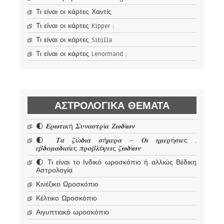
Τι είναι οι κάρτες Χαντίς
Τι είναι οι κάρτες Kipper ;
Τι είναι οι κάρτες Sibilla
Τι είναι οι κάρτες Lenormand ;
ΑΣΤΡΟΛΟΓΙΚΆ ΘΈΜΑΤΑ
🌓 𝜠𝝆𝝎𝝉𝜾𝜿ή 𝜮𝝊𝝂𝜶𝝈𝝉𝝆ί𝜶 𝜡𝝎𝜹ί𝝎𝝂
🌓 𝜯𝜶 𝜻ώ𝜹𝜾𝜶 𝝈ή𝝁𝜺𝝆𝜶 – 𝜪𝜾 𝜼𝝁𝜺𝝆ή𝝈𝜾𝜺ς ,
𝜺𝜷𝜹𝝄𝝁𝜶𝜹𝜾𝜶ί𝜺ς 𝝅𝝆𝝄𝜷𝝀έ𝝍𝜺𝜾ς 𝜻𝝎𝜹ί𝝎𝝂
🌓 Τι είναι το Ινδικό ωροσκόπιο ή αλλιώς Βέδικη
Αστρολογία
Κινέζικο Ωροσκόπιο
Κέλτικο Ωροσκόπιο
Αιγυπτιακό ωροσκόπιο