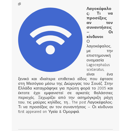
Λαγοκέφαλο
ς: Τι να
προσέξεις
αν τον
συναντήσεις
– Οι
κίνδυνοι
Ο
λαγοκέφαλος,
με την
επιστημονική
ονομασία
Lagocephalus
sceleratus,
είναι ένα
ξενικό και ιδιαίτερα επιθετικό είδος που έφτασε
στη Μεσόγειο μέσω της Διώρυγας του Σουέζ. Στην
Ελλάδα καταγράφηκε για πρώτη φορά το 2005 και
έκτοτε έχει εμφανιστεί σε αρκετές θαλάσσιες
περιοχές. Ξεχωρίζει από την ασημόγκριζη ράχη
του, τις μαύρες κηλίδες, τη... The post Λαγοκέφαλος:
Τι να προσέξεις αν τον συναντήσεις – Οι κίνδυνοι
first appeared on Υγεία & Ομορφιά.