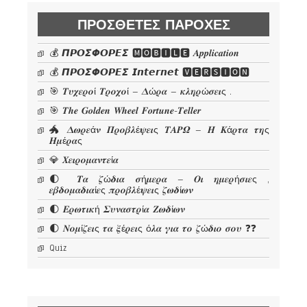
ΠΡΌΣΘΕΤΕΣ ΠΑΡΟΧΈΣ
💰 𝞟𝞠𝞞𝞢𝞥𝞞𝞠𝞔𝞢 🅼🅾🅱🅸🅻🅴 𝜜𝒑𝒑𝒍𝒊𝒄𝒂𝒕𝒊𝒐𝒏
💰 𝞟𝞠𝞞𝞢𝞥𝞞𝞠𝞔𝞢 𝙄𝙣𝙩𝙚𝙧𝙣𝙚𝙩 🆅🅴🆁🆂🅸🅾🅽
🎯 𝜯𝝊𝝌𝜺𝝆𝝄ί 𝜯𝝆𝝄𝝌𝝄ί – 𝜟ώ𝝆𝜶 – 𝜿𝝀𝜼𝝆ώ𝝈𝜺𝜾ς .
🎯 𝑻𝒉𝒆 𝑮𝒐𝒍𝒅𝒆𝒏 𝑾𝒉𝒆𝒆𝒍 𝑭𝒐𝒓𝒕𝒖𝒏𝒆-𝑻𝒆𝒍𝒍𝒆𝒓
🐲 𝜟𝝎𝝆𝜺ά𝝂 𝜫𝝆𝝄𝜷𝝀έ𝝍𝜺𝜾ς 𝜯𝜜𝜬𝜴 – 𝜢 𝜥ά𝝆𝝉𝜶 𝝉𝜼ς
𝜢𝝁έ𝝆𝜶ς
💎 𝜲𝜺𝜾𝝆𝝄𝝁𝜶𝝂𝝉𝜺ί𝜶
🌓 𝜯𝜶 𝜻ώ𝜹𝜾𝜶 𝝈ή𝝁𝜺𝝆𝜶 – 𝜪𝜾 𝜼𝝁𝜺𝝆ή𝝈𝜾𝜺ς ,
𝜺𝜷𝜹𝝄𝝁𝜶𝜹𝜾𝜶ί𝜺ς 𝝅𝝆𝝄𝜷𝝀έ𝝍𝜺𝜾ς 𝜻𝝎𝜹ί𝝎𝝂
🌓 𝜠𝝆𝝎𝝉𝜾𝜿ή 𝜮𝝊𝝂𝜶𝝈𝝉𝝆ί𝜶 𝜡𝝎𝜹ί𝝎𝝂
🌓 𝜨𝝄𝝁ί𝜻𝜺𝜾ς 𝝉𝜶 𝝃έ𝝆𝜺𝜾ς ό𝝀𝜶 𝜸𝜾𝜶 𝝉𝝄 𝜻ώ𝜹𝜾𝝄 𝝈𝝄𝝊 ❓❓
Quiz