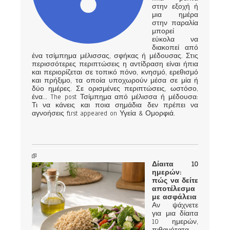
στην εξοχή ή
μια ημέρα
στην παραλία
μπορεί
εύκολα να
διακοπεί από
ένα τσίμπημα μέλισσας, σφήκας ή μέδουσας. Στις
περισσότερες περιπτώσεις η αντίδραση είναι ήπια
και περιορίζεται σε τοπικό πόνο, κνησμό, ερεθισμό
και πρήξιμο, τα οποία υποχωρούν μέσα σε μία ή
δύο ημέρες. Σε ορισμένες περιπτώσεις, ωστόσο,
ένα... The post Τσίμπημα από μέλισσα ή μέδουσα:
Τι να κάνεις και ποια σημάδια δεν πρέπει να
αγνοήσεις first appeared on Υγεία & Ομορφιά.
Δίαιτα 10
ημερών:
πώς να δείτε
αποτέλεσμα
με ασφάλεια
Αν ψάχνετε
για μια δίαιτα
10 ημερών,
πιθανότατα