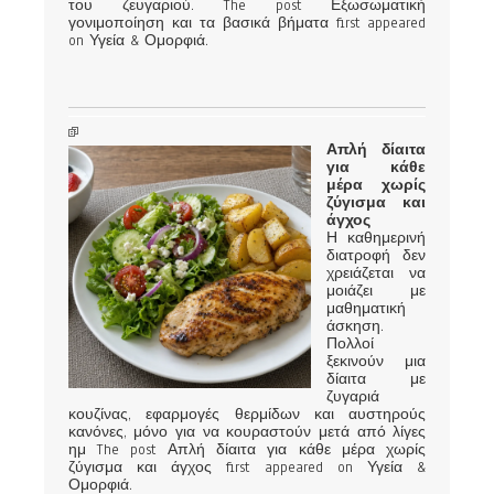
του ζευγαριού. The post Εξωσωματική
γονιμοποίηση και τα βασικά βήματα first appeared
on Υγεία & Ομορφιά.
Απλή δίαιτα
για κάθε
μέρα χωρίς
ζύγισμα και
άγχος
Η καθημερινή
διατροφή δεν
χρειάζεται να
μοιάζει με
μαθηματική
άσκηση.
Πολλοί
ξεκινούν μια
δίαιτα με
ζυγαριά
κουζίνας, εφαρμογές θερμίδων και αυστηρούς
κανόνες, μόνο για να κουραστούν μετά από λίγες
ημ The post Απλή δίαιτα για κάθε μέρα χωρίς
ζύγισμα και άγχος first appeared on Υγεία &
Ομορφιά.