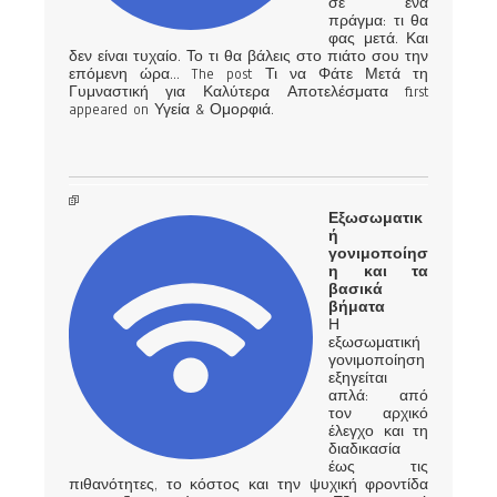
σε ένα
πράγμα: τι θα
φας μετά. Και
δεν είναι τυχαίο. Το τι θα βάλεις στο πιάτο σου την
επόμενη ώρα… The post Τι να Φάτε Μετά τη
Γυμναστική για Καλύτερα Αποτελέσματα first
appeared on Υγεία & Ομορφιά.
Εξωσωματικ
ή
γονιμοποίησ
η και τα
βασικά
βήματα
Η
εξωσωματική
γονιμοποίηση
εξηγείται
απλά: από
τον αρχικό
έλεγχο και τη
διαδικασία
έως τις
πιθανότητες, το κόστος και την ψυχική φροντίδα