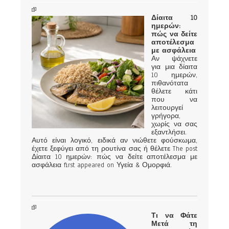
Δίαιτα 10
ημερών:
πώς να δείτε
αποτέλεσμα
με ασφάλεια
Αν ψάχνετε
για μια δίαιτα
10 ημερών,
πιθανότατα
θέλετε κάτι
που να
λειτουργεί
γρήγορα,
χωρίς να σας
εξαντλήσει.
Αυτό είναι λογικό, ειδικά αν νιώθετε φούσκωμα,
έχετε ξεφύγει από τη ρουτίνα σας ή θέλετε The post
Δίαιτα 10 ημερών: πώς να δείτε αποτέλεσμα με
ασφάλεια first appeared on Υγεία & Ομορφιά.
Τι να Φάτε
Μετά τη