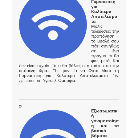
Γυμναστική
για
Καλύτερα
Αποτελέσμα
τα
Μόλις
τελειώσεις την
προπόνηση,
το μυαλό σου
πάει συνήθως
σε ένα
πράγμα: τι θα
φας μετά. Και
δεν είναι τυχαίο. Το τι θα βάλεις στο πιάτο σου την
επόμενη ώρα… The post Τι να Φάτε Μετά τη
Γυμναστική για Καλύτερα Αποτελέσματα first
appeared on Υγεία & Ομορφιά.
Εξωσωματικ
ή
γονιμοποίησ
η και τα
βασικά
βήματα