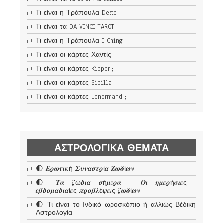
Τι είναι η Τράπουλα Deste
Τι είναι τα DA VINCI TAROT
Τι είναι η Τράπουλα I Ching
Τι είναι οι κάρτες Χαντίς
Τι είναι οι κάρτες Kipper ;
Τι είναι οι κάρτες Sibilla
Τι είναι οι κάρτες Lenormand ;
ΑΣΤΡΟΛΟΓΙΚΆ ΘΈΜΑΤΑ
🌓 𝜠𝝆𝝎𝝉𝜾𝜿ή 𝜮𝝊𝝂𝜶𝝈𝝉𝝆ί𝜶 𝜡𝝎𝜹ί𝝎𝝂
🌓 𝜯𝜶 𝜻ώ𝜹𝜾𝜶 𝝈ή𝝁𝜺𝝆𝜶 – 𝜪𝜾 𝜼𝝁𝜺𝝆ή𝝈𝜾𝜺ς ,
𝜺𝜷𝜹𝝄𝝁𝜶𝜹𝜾𝜶ί𝜺ς 𝝅𝝆𝝄𝜷𝝀έ𝝍𝜺𝜾ς 𝜻𝝎𝜹ί𝝎𝝂
🌓 Τι είναι το Ινδικό ωροσκόπιο ή αλλιώς Βέδικη
Αστρολογία