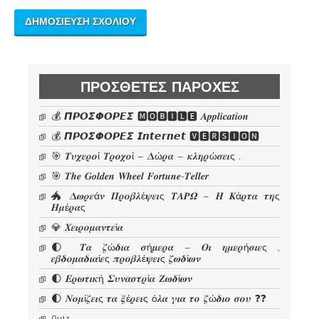
ΠΡΌΣΘΕΤΕΣ ΠΑΡΟΧΈΣ
💰 𝞟𝞠𝞞𝞢𝞥𝞞𝞠𝞔𝞢 🅼🅾🅱🅸🅻🅴 𝜜𝒑𝒑𝒍𝒊𝒄𝒂𝒕𝒊𝒐𝒏
💰 𝞟𝞠𝞞𝞢𝞥𝞞𝞠𝞔𝞢 𝙄𝙣𝙩𝙚𝙧𝙣𝙚𝙩 🆅🅴🆁🆂🅸🅾🅽
🎯 𝜯𝝊𝝌𝜺𝝆𝝄ί 𝜯𝝆𝝄𝝌𝝄ί – 𝜟ώ𝝆𝜶 – 𝜿𝝀𝜼𝝆ώ𝝈𝜺𝜾ς .
🎯 𝑻𝒉𝒆 𝑮𝒐𝒍𝒅𝒆𝒏 𝑾𝒉𝒆𝒆𝒍 𝑭𝒐𝒓𝒕𝒖𝒏𝒆-𝑻𝒆𝒍𝒍𝒆𝒓
🐲 𝜟𝝎𝝆𝜺ά𝝂 𝜫𝝆𝝄𝜷𝝀έ𝝍𝜺𝜾ς 𝜯𝜜𝜬𝜴 – 𝜢 𝜥ά𝝆𝝉𝜶 𝝉𝜼ς
𝜢𝝁έ𝝆𝜶ς
💎 𝜲𝜺𝜾𝝆𝝄𝝁𝜶𝝂𝝉𝜺ί𝜶
🌓 𝜯𝜶 𝜻ώ𝜹𝜾𝜶 𝝈ή𝝁𝜺𝝆𝜶 – 𝜪𝜾 𝜼𝝁𝜺𝝆ή𝝈𝜾𝜺ς ,
𝜺𝜷𝜹𝝄𝝁𝜶𝜹𝜾𝜶ί𝜺ς 𝝅𝝆𝝄𝜷𝝀έ𝝍𝜺𝜾ς 𝜻𝝎𝜹ί𝝎𝝂
🌓 𝜠𝝆𝝎𝝉𝜾𝜿ή 𝜮𝝊𝝂𝜶𝝈𝝉𝝆ί𝜶 𝜡𝝎𝜹ί𝝎𝝂
🌓 𝜨𝝄𝝁ί𝜻𝜺𝜾ς 𝝉𝜶 𝝃έ𝝆𝜺𝜾ς ό𝝀𝜶 𝜸𝜾𝜶 𝝉𝝄 𝜻ώ𝜹𝜾𝝄 𝝈𝝄𝝊 ❓❓