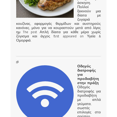
άσκηση.
Πολλοί
ξεκινούν μια
δίαιτα με
ζυγαριά
κουζίνας, εφαρμογές θερμίδων και αυστηρούς
κανόνες, μόνο για να κουραστούν μετά από λίγες
ημ The post Απλή δίαιτα για κάθε μέρα χωρίς
ζύγισμα και άγχος first appeared on Υγεία &
Ομορφιά.
Οδηγός
διατροφής
για
προδιαβήτη
στην πράξη
Οδηγός
διατροφής για
προδιαβήτη
με απλά
γεύματα,
σωστές
επιλογές στο
σούπερ