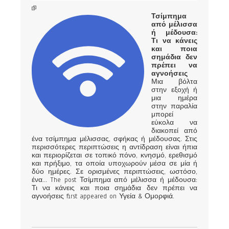
Τσίμπημα
από μέλισσα
ή μέδουσα:
Τι να κάνεις
και ποια
σημάδια δεν
πρέπει να
αγνοήσεις
Μια βόλτα
στην εξοχή ή
μια ημέρα
στην παραλία
μπορεί
εύκολα να
διακοπεί από
ένα τσίμπημα μέλισσας, σφήκας ή μέδουσας. Στις
περισσότερες περιπτώσεις η αντίδραση είναι ήπια
και περιορίζεται σε τοπικό πόνο, κνησμό, ερεθισμό
και πρήξιμο, τα οποία υποχωρούν μέσα σε μία ή
δύο ημέρες. Σε ορισμένες περιπτώσεις, ωστόσο,
ένα... The post Τσίμπημα από μέλισσα ή μέδουσα:
Τι να κάνεις και ποια σημάδια δεν πρέπει να
αγνοήσεις first appeared on Υγεία & Ομορφιά.