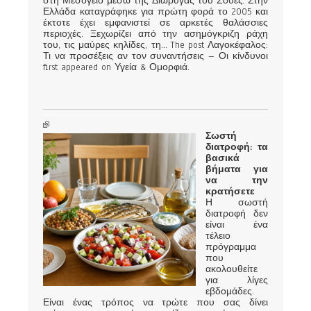
στη Μεσόγειο μέσω της Διώρυγας του Σουέζ. Στην
Ελλάδα καταγράφηκε για πρώτη φορά το 2005 και
έκτοτε έχει εμφανιστεί σε αρκετές θαλάσσιες
περιοχές. Ξεχωρίζει από την ασημόγκριζη ράχη
του, τις μαύρες κηλίδες, τη... The post Λαγοκέφαλος:
Τι να προσέξεις αν τον συναντήσεις – Οι κίνδυνοι
first appeared on Υγεία & Ομορφιά.
Σωστή
διατροφή: τα
βασικά
βήματα για
να την
κρατήσετε
Η σωστή
διατροφή δεν
είναι ένα
τέλειο
πρόγραμμα
που
ακολουθείτε
για λίγες
εβδομάδες.
Είναι ένας τρόπος να τρώτε που σας δίνει