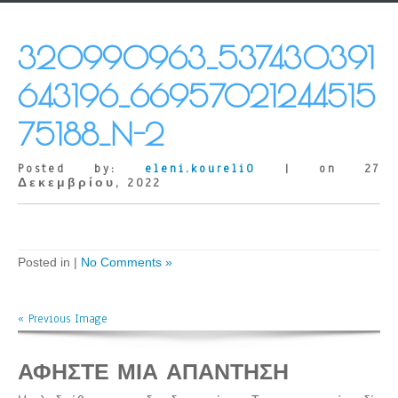
320990963_537430391
643196_66957021244515
75188_N-2
Posted by:
eleni.koureli0
| on 27
Δεκεμβρίου, 2022
Posted in |
No Comments »
« Previous Image
ΑΦΉΣΤΕ ΜΙΑ ΑΠΆΝΤΗΣΗ