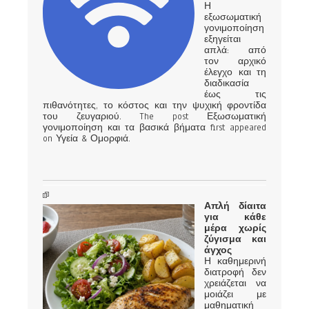
Η
εξωσωματική
γονιμοποίηση
εξηγείται
απλά: από
τον αρχικό
έλεγχο και τη
διαδικασία
έως τις
πιθανότητες, το κόστος και την ψυχική φροντίδα
του ζευγαριού. The post Εξωσωματική
γονιμοποίηση και τα βασικά βήματα first appeared
on Υγεία & Ομορφιά.
Απλή δίαιτα
για κάθε
μέρα χωρίς
ζύγισμα και
άγχος
Η καθημερινή
διατροφή δεν
χρειάζεται να
μοιάζει με
μαθηματική