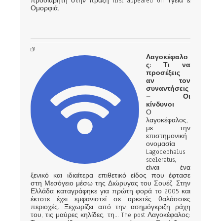
προδιαβήτη στην πράξη first appeared on Υγεία &
Ομορφιά.
Λαγοκέφαλο
ς: Τι να
προσέξεις
αν τον
συναντήσεις
– Οι
κίνδυνοι
Ο
λαγοκέφαλος,
με την
επιστημονική
ονομασία
Lagocephalus
sceleratus,
είναι ένα
ξενικό και ιδιαίτερα επιθετικό είδος που έφτασε
στη Μεσόγειο μέσω της Διώρυγας του Σουέζ. Στην
Ελλάδα καταγράφηκε για πρώτη φορά το 2005 και
έκτοτε έχει εμφανιστεί σε αρκετές θαλάσσιες
περιοχές. Ξεχωρίζει από την ασημόγκριζη ράχη
του, τις μαύρες κηλίδες, τη... The post Λαγοκέφαλος: