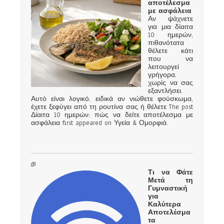
αποτέλεσμα
με ασφάλεια
Αν ψάχνετε
για μια δίαιτα
10 ημερών,
πιθανότατα
θέλετε κάτι
που να
λειτουργεί
γρήγορα,
χωρίς να σας
εξαντλήσει.
Αυτό είναι λογικό, ειδικά αν νιώθετε φούσκωμα,
έχετε ξεφύγει από τη ρουτίνα σας ή θέλετε The post
Δίαιτα 10 ημερών: πώς να δείτε αποτέλεσμα με
ασφάλεια first appeared on Υγεία & Ομορφιά.
Τι να Φάτε
Μετά τη
Γυμναστική
για
Καλύτερα
Αποτελέσμα
τα