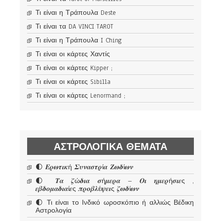
Τι είναι η Τράπουλα Deste
Τι είναι τα DA VINCI TAROT
Τι είναι η Τράπουλα I Ching
Τι είναι οι κάρτες Χαντίς
Τι είναι οι κάρτες Kipper ;
Τι είναι οι κάρτες Sibilla
Τι είναι οι κάρτες Lenormand ;
ΑΣΤΡΟΛΟΓΙΚΆ ΘΈΜΑΤΑ
🌓 𝜠𝝆𝝎𝝉𝜾𝜿ή 𝜮𝝊𝝂𝜶𝝈𝝉𝝆ί𝜶 𝜡𝝎𝜹ί𝝎𝝂
🌓 𝜯𝜶 𝜻ώ𝜹𝜾𝜶 𝝈ή𝝁𝜺𝝆𝜶 – 𝜪𝜾 𝜼𝝁𝜺𝝆ή𝝈𝜾𝜺ς ,
𝜺𝜷𝜹𝝄𝝁𝜶𝜹𝜾𝜶ί𝜺ς 𝝅𝝆𝝄𝜷𝝀έ𝝍𝜺𝜾ς 𝜻𝝎𝜹ί𝝎𝝂
🌓 Τι είναι το Ινδικό ωροσκόπιο ή αλλιώς Βέδικη
Αστρολογία