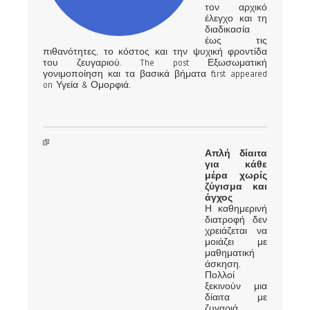
τον αρχικό
έλεγχο και τη
διαδικασία
έως τις
πιθανότητες, το κόστος και την ψυχική φροντίδα
του ζευγαριού. The post Εξωσωματική
γονιμοποίηση και τα βασικά βήματα first appeared
on Υγεία & Ομορφιά.
Απλή δίαιτα
για κάθε
μέρα χωρίς
ζύγισμα και
άγχος
Η καθημερινή
διατροφή δεν
χρειάζεται να
μοιάζει με
μαθηματική
άσκηση.
Πολλοί
ξεκινούν μια
δίαιτα με
ζυγαριά