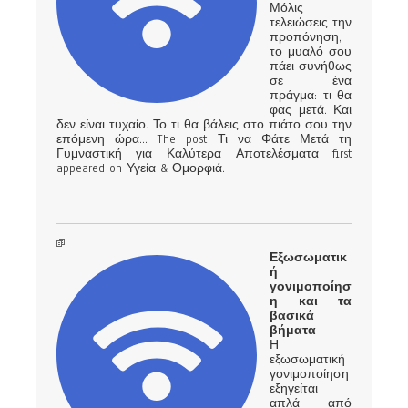
Μόλις
τελειώσεις την
προπόνηση,
το μυαλό σου
πάει συνήθως
σε ένα
πράγμα: τι θα
φας μετά. Και
δεν είναι τυχαίο. Το τι θα βάλεις στο πιάτο σου την
επόμενη ώρα… The post Τι να Φάτε Μετά τη
Γυμναστική για Καλύτερα Αποτελέσματα first
appeared on Υγεία & Ομορφιά.
Εξωσωματικ
ή
γονιμοποίησ
η και τα
βασικά
βήματα
Η
εξωσωματική
γονιμοποίηση
εξηγείται
απλά: από