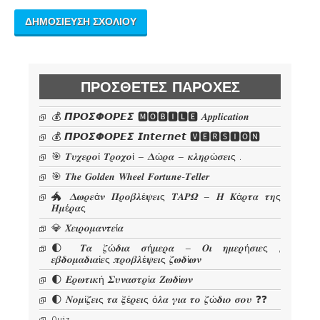
ΠΡΌΣΘΕΤΕΣ ΠΑΡΟΧΈΣ
💰 𝞟𝞠𝞞𝞢𝞥𝞞𝞠𝞔𝞢 🅼🅾🅱🅸🅻🅴 𝜜𝒑𝒑𝒍𝒊𝒄𝒂𝒕𝒊𝒐𝒏
💰 𝞟𝞠𝞞𝞢𝞥𝞞𝞠𝞔𝞢 𝙄𝙣𝙩𝙚𝙧𝙣𝙚𝙩 🆅🅴🆁🆂🅸🅾🅽
🎯 𝜯𝝊𝝌𝜺𝝆𝝄ί 𝜯𝝆𝝄𝝌𝝄ί – 𝜟ώ𝝆𝜶 – 𝜿𝝀𝜼𝝆ώ𝝈𝜺𝜾ς .
🎯 𝑻𝒉𝒆 𝑮𝒐𝒍𝒅𝒆𝒏 𝑾𝒉𝒆𝒆𝒍 𝑭𝒐𝒓𝒕𝒖𝒏𝒆-𝑻𝒆𝒍𝒍𝒆𝒓
🐲 𝜟𝝎𝝆𝜺ά𝝂 𝜫𝝆𝝄𝜷𝝀έ𝝍𝜺𝜾ς 𝜯𝜜𝜬𝜴 – 𝜢 𝜥ά𝝆𝝉𝜶 𝝉𝜼ς
𝜢𝝁έ𝝆𝜶ς
💎 𝜲𝜺𝜾𝝆𝝄𝝁𝜶𝝂𝝉𝜺ί𝜶
🌓 𝜯𝜶 𝜻ώ𝜹𝜾𝜶 𝝈ή𝝁𝜺𝝆𝜶 – 𝜪𝜾 𝜼𝝁𝜺𝝆ή𝝈𝜾𝜺ς ,
𝜺𝜷𝜹𝝄𝝁𝜶𝜹𝜾𝜶ί𝜺ς 𝝅𝝆𝝄𝜷𝝀έ𝝍𝜺𝜾ς 𝜻𝝎𝜹ί𝝎𝝂
🌓 𝜠𝝆𝝎𝝉𝜾𝜿ή 𝜮𝝊𝝂𝜶𝝈𝝉𝝆ί𝜶 𝜡𝝎𝜹ί𝝎𝝂
🌓 𝜨𝝄𝝁ί𝜻𝜺𝜾ς 𝝉𝜶 𝝃έ𝝆𝜺𝜾ς ό𝝀𝜶 𝜸𝜾𝜶 𝝉𝝄 𝜻ώ𝜹𝜾𝝄 𝝈𝝄𝝊 ❓❓