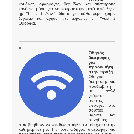
κουζίνας, εφαρμογές θερμίδων και αυστηρούς
κανόνες, μόνο για να κουραστούν μετά από λίγες
ημ The post Απλή δίαιτα για κάθε μέρα χωρίς
ζύγισμα και άγχος first appeared on Υγεία &
Ομορφιά.
Οδηγός
διατροφής
για
προδιαβήτη
στην πράξη
Οδηγός
διατροφής για
προδιαβήτη
με απλά
γεύματα,
σωστές
επιλογές στο
σούπερ
μάρκετ και
συνήθειες
που βοηθούν να σταθεροποιηθεί το σάκχαρο στην
καθημερινότητα. The post Οδηγός διατροφής για