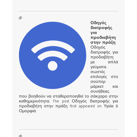
Οδηγός
διατροφής
για
προδιαβήτη
στην πράξη
Οδηγός
διατροφής για
προδιαβήτη
με απλά
γεύματα,
σωστές
επιλογές στο
σούπερ
μάρκετ και
συνήθειες
που βοηθούν να σταθεροποιηθεί το σάκχαρο στην
καθημερινότητα. The post Οδηγός διατροφής για
προδιαβήτη στην πράξη first appeared on Υγεία &
Ομορφιά.