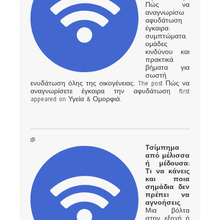
Πώς να
αναγνωρίσω
αφυδάτωση
έγκαιρα:
συμπτώματα,
ομάδες
κινδύνου και
πρακτικά
βήματα για
σωστή
ενυδάτωση όλης της οικογένειας. The post Πώς να
αναγνωρίσετε έγκαιρα την αφυδάτωση first
appeared on Υγεία & Ομορφιά.
Τσίμπημα
από μέλισσα
ή μέδουσα:
Τι να κάνεις
και ποια
σημάδια δεν
πρέπει να
αγνοήσεις
Μια βόλτα
στην εξοχή ή