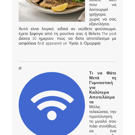
που να
λειτουργεί
γρήγορα,
χωρίς να σας
εξαντλήσει.
Αυτό είναι λογικό, ειδικά αν νιώθετε φούσκωμα,
έχετε ξεφύγει από τη ρουτίνα σας ή θέλετε The post
Δίαιτα 10 ημερών: πώς να δείτε αποτέλεσμα με
ασφάλεια first appeared on Υγεία & Ομορφιά.
Τι να Φάτε
Μετά τη
Γυμναστική
για
Καλύτερα
Αποτελέσμα
τα
Μόλις
τελειώσεις την
προπόνηση,
το μυαλό σου
πάει συνήθως
σε ένα