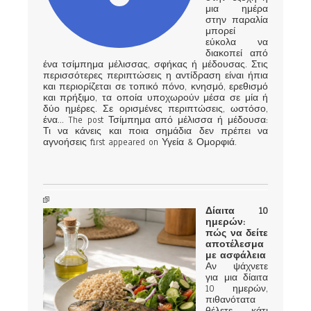
μια ημέρα
στην παραλία
μπορεί
εύκολα να
διακοπεί από
ένα τσίμπημα μέλισσας, σφήκας ή μέδουσας. Στις
περισσότερες περιπτώσεις η αντίδραση είναι ήπια
και περιορίζεται σε τοπικό πόνο, κνησμό, ερεθισμό
και πρήξιμο, τα οποία υποχωρούν μέσα σε μία ή
δύο ημέρες. Σε ορισμένες περιπτώσεις, ωστόσο,
ένα... The post Τσίμπημα από μέλισσα ή μέδουσα:
Τι να κάνεις και ποια σημάδια δεν πρέπει να
αγνοήσεις first appeared on Υγεία & Ομορφιά.
Δίαιτα 10
ημερών:
πώς να δείτε
αποτέλεσμα
με ασφάλεια
Αν ψάχνετε
για μια δίαιτα
10 ημερών,
πιθανότατα
θέλετε κάτι