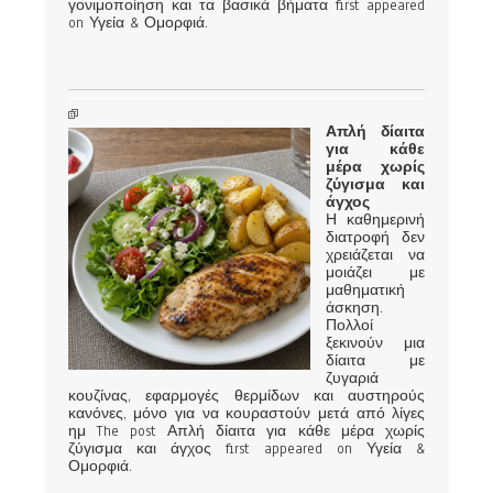
γονιμοποίηση και τα βασικά βήματα first appeared
on Υγεία & Ομορφιά.
Απλή δίαιτα
για κάθε
μέρα χωρίς
ζύγισμα και
άγχος
Η καθημερινή
διατροφή δεν
χρειάζεται να
μοιάζει με
μαθηματική
άσκηση.
Πολλοί
ξεκινούν μια
δίαιτα με
ζυγαριά
κουζίνας, εφαρμογές θερμίδων και αυστηρούς
κανόνες, μόνο για να κουραστούν μετά από λίγες
ημ The post Απλή δίαιτα για κάθε μέρα χωρίς
ζύγισμα και άγχος first appeared on Υγεία &
Ομορφιά.