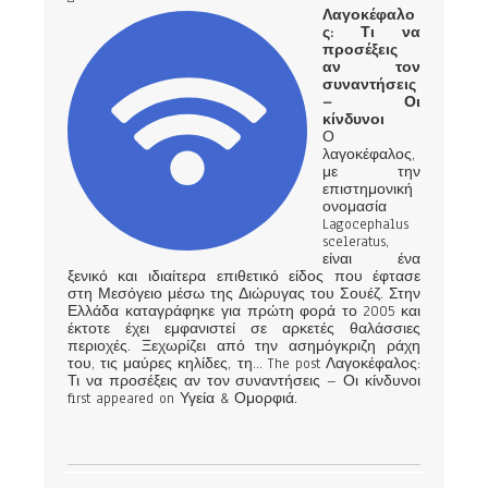
Λαγοκέφαλο
ς: Τι να
προσέξεις
αν τον
συναντήσεις
– Οι
κίνδυνοι
Ο
λαγοκέφαλος,
με την
επιστημονική
ονομασία
Lagocephalus
sceleratus,
είναι ένα
ξενικό και ιδιαίτερα επιθετικό είδος που έφτασε
στη Μεσόγειο μέσω της Διώρυγας του Σουέζ. Στην
Ελλάδα καταγράφηκε για πρώτη φορά το 2005 και
έκτοτε έχει εμφανιστεί σε αρκετές θαλάσσιες
περιοχές. Ξεχωρίζει από την ασημόγκριζη ράχη
του, τις μαύρες κηλίδες, τη... The post Λαγοκέφαλος:
Τι να προσέξεις αν τον συναντήσεις – Οι κίνδυνοι
first appeared on Υγεία & Ομορφιά.