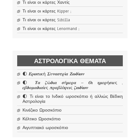
Τι είναι οι κάρτες Χαντίς
Τι είναι οι κάρτες Kipper ;
Τι είναι οι κάρτες Sibilla
Τι είναι οι κάρτες Lenormand ;
ΑΣΤΡΟΛΟΓΙΚΆ ΘΈΜΑΤΑ
🌓 𝜠𝝆𝝎𝝉𝜾𝜿ή 𝜮𝝊𝝂𝜶𝝈𝝉𝝆ί𝜶 𝜡𝝎𝜹ί𝝎𝝂
🌓 𝜯𝜶 𝜻ώ𝜹𝜾𝜶 𝝈ή𝝁𝜺𝝆𝜶 – 𝜪𝜾 𝜼𝝁𝜺𝝆ή𝝈𝜾𝜺ς ,
𝜺𝜷𝜹𝝄𝝁𝜶𝜹𝜾𝜶ί𝜺ς 𝝅𝝆𝝄𝜷𝝀έ𝝍𝜺𝜾ς 𝜻𝝎𝜹ί𝝎𝝂
🌓 Τι είναι το Ινδικό ωροσκόπιο ή αλλιώς Βέδικη
Αστρολογία
Κινέζικο Ωροσκόπιο
Κέλτικο Ωροσκόπιο
Αιγυπτιακό ωροσκόπιο