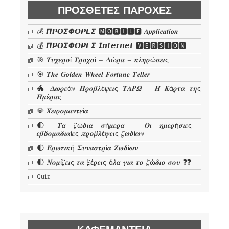
ΠΡΌΣΘΕΤΕΣ ΠΑΡΟΧΈΣ
💰 𝞟𝞠𝞞𝞢𝞥𝞞𝞠𝞔𝞢 🅼🅾🅱🅸🅻🅴 𝜜𝒑𝒑𝒍𝒊𝒄𝒂𝒕𝒊𝒐𝒏
💰 𝞟𝞠𝞞𝞢𝞥𝞞𝞠𝞔𝞢 𝙄𝙣𝙩𝙚𝙧𝙣𝙚𝙩 🆅🅴🆁🆂🅸🅾🅽
🎯 𝜯𝝊𝝌𝜺𝝆𝝄ί 𝜯𝝆𝝄𝝌𝝄ί – 𝜟ώ𝝆𝜶 – 𝜿𝝀𝜼𝝆ώ𝝈𝜺𝜾ς .
🎯 𝑻𝒉𝒆 𝑮𝒐𝒍𝒅𝒆𝒏 𝑾𝒉𝒆𝒆𝒍 𝑭𝒐𝒓𝒕𝒖𝒏𝒆-𝑻𝒆𝒍𝒍𝒆𝒓
🐲 𝜟𝝎𝝆𝜺ά𝝂 𝜫𝝆𝝄𝜷𝝀έ𝝍𝜺𝜾ς 𝜯𝜜𝜬𝜴 – 𝜢 𝜥ά𝝆𝝉𝜶 𝝉𝜼ς
𝜢𝝁έ𝝆𝜶ς
💎 𝜲𝜺𝜾𝝆𝝄𝝁𝜶𝝂𝝉𝜺ί𝜶
🌓 𝜯𝜶 𝜻ώ𝜹𝜾𝜶 𝝈ή𝝁𝜺𝝆𝜶 – 𝜪𝜾 𝜼𝝁𝜺𝝆ή𝝈𝜾𝜺ς ,
𝜺𝜷𝜹𝝄𝝁𝜶𝜹𝜾𝜶ί𝜺ς 𝝅𝝆𝝄𝜷𝝀έ𝝍𝜺𝜾ς 𝜻𝝎𝜹ί𝝎𝝂
🌓 𝜠𝝆𝝎𝝉𝜾𝜿ή 𝜮𝝊𝝂𝜶𝝈𝝉𝝆ί𝜶 𝜡𝝎𝜹ί𝝎𝝂
🌓 𝜨𝝄𝝁ί𝜻𝜺𝜾ς 𝝉𝜶 𝝃έ𝝆𝜺𝜾ς ό𝝀𝜶 𝜸𝜾𝜶 𝝉𝝄 𝜻ώ𝜹𝜾𝝄 𝝈𝝄𝝊 ❓❓
Quiz