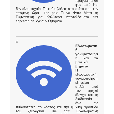
πράγμα: τι θα
φας μετά. Και
δεν είναι τυχαίο. Το τι θα βάλεις στο πιάτο σου την
επόμενη ώρα… The post Τι να Φάτε Μετά τη
Γυμναστική για Καλύτερα Αποτελέσματα first
appeared on Υγεία & Ομορφιά.
Εξωσωματικ
ή
γονιμοποίησ
η και τα
βασικά
βήματα
Η
εξωσωματική
γονιμοποίηση
εξηγείται
απλά: από
τον αρχικό
έλεγχο και τη
διαδικασία
έως τις
πιθανότητες, το κόστος και την ψυχική φροντίδα
του ζευγαριού. The post Εξωσωματική