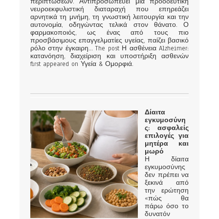
περιπτώσεων. Αντιπροσωπεύει μια προοδευτική
νευροεκφυλιστική διαταραχή που επηρεάζει
αρνητικά τη μνήμη, τη γνωστική λειτουργία και την
αυτονομία, οδηγώντας τελικά στον θάνατο. Ο
φαρμακοποιός, ως ένας από τους πιο
προσβάσιμους επαγγελματίες υγείας, παίζει βασικό
ρόλο στην έγκαιρη... The post Η ασθένεια Alzheimer:
κατανόηση, διαχείριση και υποστήριξη ασθενών
first appeared on Υγεία & Ομορφιά.
Δίαιτα
εγκυμοσύνη
ς: ασφαλείς
επιλογές για
μητέρα και
μωρό
Η δίαιτα
εγκυμοσύνης
δεν πρέπει να
ξεκινά από
την ερώτηση
«πώς θα
πάρω όσο το
δυνατόν