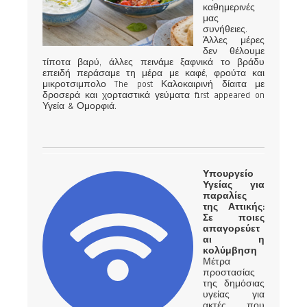
καθημερινές
μας
συνήθειες.
Άλλες μέρες
δεν θέλουμε
τίποτα βαρύ, άλλες πεινάμε ξαφνικά το βράδυ
επειδή περάσαμε τη μέρα με καφέ, φρούτα και
μικροτσιμπολο The post Καλοκαιρινή δίαιτα με
δροσερά και χορταστικά γεύματα first appeared on
Υγεία & Ομορφιά.
Υπουργείο
Υγείας για
παραλίες
της Αττικής:
Σε ποιες
απαγορεύετ
αι η
κολύμβηση
Μέτρα
προστασίας
της δημόσιας
υγείας για
ακτές που