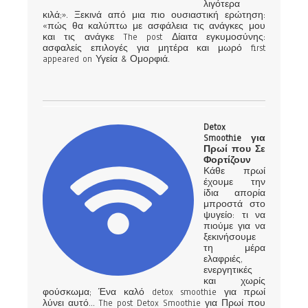
λιγότερα
κιλά;». Ξεκινά από μια πιο ουσιαστική ερώτηση:
«πώς θα καλύπτω με ασφάλεια τις ανάγκες μου
και τις ανάγκε The post Δίαιτα εγκυμοσύνης:
ασφαλείς επιλογές για μητέρα και μωρό first
appeared on Υγεία & Ομορφιά.
Detox
Smoothie για
Πρωί που Σε
Φορτίζουν
Κάθε πρωί
έχουμε την
ίδια απορία
μπροστά στο
ψυγείο: τι να
πιούμε για να
ξεκινήσουμε
τη μέρα
ελαφριές,
ενεργητικές
και χωρίς
φούσκωμα; Ένα καλό detox smoothie για πρωί
λύνει αυτό… The post Detox Smoothie για Πρωί που