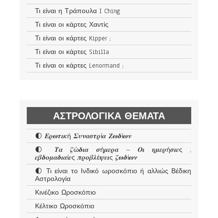
Τι είναι η Τράπουλα I Ching
Τι είναι οι κάρτες Χαντίς
Τι είναι οι κάρτες Kipper ;
Τι είναι οι κάρτες Sibilla
Τι είναι οι κάρτες Lenormand ;
ΑΣΤΡΟΛΟΓΙΚΆ ΘΈΜΑΤΑ
🌓 𝜠𝝆𝝎𝝉𝜾𝜿ή 𝜮𝝊𝝂𝜶𝝈𝝉𝝆ί𝜶 𝜡𝝎𝜹ί𝝎𝝂
🌓 𝜯𝜶 𝜻ώ𝜹𝜾𝜶 𝝈ή𝝁𝜺𝝆𝜶 – 𝜪𝜾 𝜼𝝁𝜺𝝆ή𝝈𝜾𝜺ς ,
𝜺𝜷𝜹𝝄𝝁𝜶𝜹𝜾𝜶ί𝜺ς 𝝅𝝆𝝄𝜷𝝀έ𝝍𝜺𝜾ς 𝜻𝝎𝜹ί𝝎𝝂
🌓 Τι είναι το Ινδικό ωροσκόπιο ή αλλιώς Βέδικη
Αστρολογία
Κινέζικο Ωροσκόπιο
Κέλτικο Ωροσκόπιο