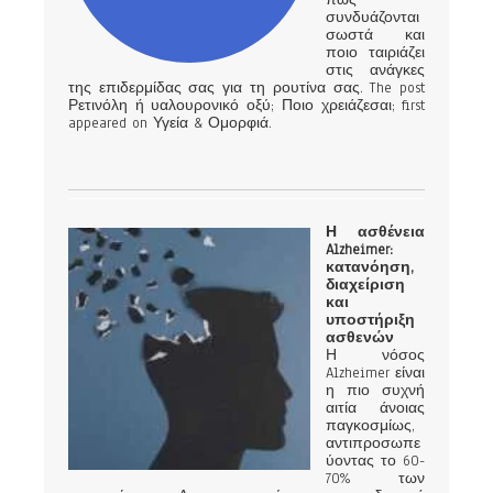
πώς
συνδυάζονται
σωστά και
ποιο ταιριάζει
στις ανάγκες
της επιδερμίδας σας για τη ρουτίνα σας. The post
Ρετινόλη ή υαλουρονικό οξύ; Ποιο χρειάζεσαι; first
appeared on Υγεία & Ομορφιά.
Η ασθένεια
Alzheimer:
κατανόηση,
διαχείριση
και
υποστήριξη
ασθενών
Η νόσος
Alzheimer είναι
η πιο συχνή
αιτία άνοιας
παγκοσμίως,
αντιπροσωπε
ύοντας το 60-
70% των