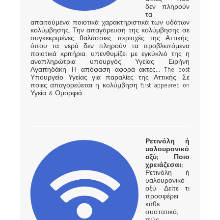
δεν πληρούν
τα
απαιτούμενα ποιοτικά χαρακτηριστικά των υδάτων
κολύμβησης. Την απαγόρευση της κολύμβησης σε
συγκεκριμένες θαλάσσιες περιοχές της Αττικής,
όπου τα νερά δεν πληρούν τα προβλεπόμενα
ποιοτικά κριτήρια, υπενθυμίζει με εγκύκλιό της η
αναπληρώτρια υπουργός Υγείας Ειρήνη
Αγαπηδάκη. Η απόφαση αφορά ακτές... The post
Υπουργείο Υγείας για παραλίες της Αττικής: Σε
ποιες απαγορεύεται η κολύμβηση first appeared on
Υγεία & Ομορφιά.
Ρετινόλη ή
υαλουρονικό
οξύ; Ποιο
χρειάζεσαι;
Ρετινόλη ή
υαλουρονικό
οξύ; Δείτε τι
προσφέρει
κάθε
συστατικό,