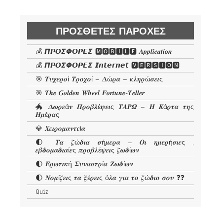
ΠΡΌΣΘΕΤΕΣ ΠΑΡΟΧΈΣ
💰 𝞟𝞠𝞞𝞢𝞥𝞞𝞠𝞔𝞢 🅼🅾🅱🅸🅻🅴 𝜜𝒑𝒑𝒍𝒊𝒄𝒂𝒕𝒊𝒐𝒏
💰 𝞟𝞠𝞞𝞢𝞥𝞞𝞠𝞔𝞢 𝙄𝙣𝙩𝙚𝙧𝙣𝙚𝙩 🆅🅴🆁🆂🅸🅾🅽
🎯 𝜯𝝊𝝌𝜺𝝆𝝄ί 𝜯𝝆𝝄𝝌𝝄ί – 𝜟ώ𝝆𝜶 – 𝜿𝝀𝜼𝝆ώ𝝈𝜺𝜾ς .
🎯 𝑻𝒉𝒆 𝑮𝒐𝒍𝒅𝒆𝒏 𝑾𝒉𝒆𝒆𝒍 𝑭𝒐𝒓𝒕𝒖𝒏𝒆-𝑻𝒆𝒍𝒍𝒆𝒓
🐲 𝜟𝝎𝝆𝜺ά𝝂 𝜫𝝆𝝄𝜷𝝀έ𝝍𝜺𝜾ς 𝜯𝜜𝜬𝜴 – 𝜢 𝜥ά𝝆𝝉𝜶 𝝉𝜼ς
𝜢𝝁έ𝝆𝜶ς
💎 𝜲𝜺𝜾𝝆𝝄𝝁𝜶𝝂𝝉𝜺ί𝜶
🌓 𝜯𝜶 𝜻ώ𝜹𝜾𝜶 𝝈ή𝝁𝜺𝝆𝜶 – 𝜪𝜾 𝜼𝝁𝜺𝝆ή𝝈𝜾𝜺ς ,
𝜺𝜷𝜹𝝄𝝁𝜶𝜹𝜾𝜶ί𝜺ς 𝝅𝝆𝝄𝜷𝝀έ𝝍𝜺𝜾ς 𝜻𝝎𝜹ί𝝎𝝂
🌓 𝜠𝝆𝝎𝝉𝜾𝜿ή 𝜮𝝊𝝂𝜶𝝈𝝉𝝆ί𝜶 𝜡𝝎𝜹ί𝝎𝝂
🌓 𝜨𝝄𝝁ί𝜻𝜺𝜾ς 𝝉𝜶 𝝃έ𝝆𝜺𝜾ς ό𝝀𝜶 𝜸𝜾𝜶 𝝉𝝄 𝜻ώ𝜹𝜾𝝄 𝝈𝝄𝝊 ❓❓
Quiz