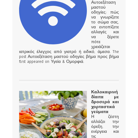
Αυτοεξέταση
μαστού
οδηγίες: πώς
να γνωρίζετε
το σώμα σας,
να εντοπίζετε
αλλαγές και
να ξέρετε
πότε
χρειάζεται
ιατρικός έλεγχος από γιατρό ή ειδικό, άμεσα. The
post Αυτοεξέταση μαστού οδηγίες βήμα προς βήμα
first appeared on Υγεία & Ομορφιά.
Καλοκαιρινή
δίαιτα με
δροσερά και
χορταστικά
γεύματα
Η ζέστη
αλλάζει την
όρεξη, την
ενέργεια και
τις