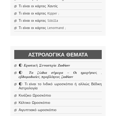
Τι είναι οι κάρτες Χαντίς
Τι είναι οι κάρτες Kipper ;
Τι είναι οι κάρτες Sibilla
Τι είναι οι κάρτες Lenormand ;
ΑΣΤΡΟΛΟΓΙΚΆ ΘΈΜΑΤΑ
🌓 𝜠𝝆𝝎𝝉𝜾𝜿ή 𝜮𝝊𝝂𝜶𝝈𝝉𝝆ί𝜶 𝜡𝝎𝜹ί𝝎𝝂
🌓 𝜯𝜶 𝜻ώ𝜹𝜾𝜶 𝝈ή𝝁𝜺𝝆𝜶 – 𝜪𝜾 𝜼𝝁𝜺𝝆ή𝝈𝜾𝜺ς ,
𝜺𝜷𝜹𝝄𝝁𝜶𝜹𝜾𝜶ί𝜺ς 𝝅𝝆𝝄𝜷𝝀έ𝝍𝜺𝜾ς 𝜻𝝎𝜹ί𝝎𝝂
🌓 Τι είναι το Ινδικό ωροσκόπιο ή αλλιώς Βέδικη
Αστρολογία
Κινέζικο Ωροσκόπιο
Κέλτικο Ωροσκόπιο
Αιγυπτιακό ωροσκόπιο