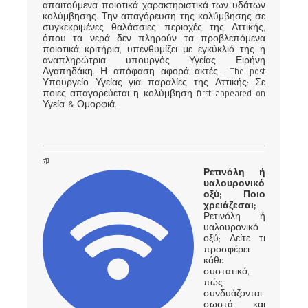
απαιτούμενα ποιοτικά χαρακτηριστικά των υδάτων
κολύμβησης. Την απαγόρευση της κολύμβησης σε
συγκεκριμένες θαλάσσιες περιοχές της Αττικής,
όπου τα νερά δεν πληρούν τα προβλεπόμενα
ποιοτικά κριτήρια, υπενθυμίζει με εγκύκλιό της η
αναπληρώτρια υπουργός Υγείας Ειρήνη
Αγαπηδάκη. Η απόφαση αφορά ακτές... The post
Υπουργείο Υγείας για παραλίες της Αττικής: Σε
ποιες απαγορεύεται η κολύμβηση first appeared on
Υγεία & Ομορφιά.
Ρετινόλη ή
υαλουρονικό
οξύ; Ποιο
χρειάζεσαι;
Ρετινόλη ή
υαλουρονικό
οξύ; Δείτε τι
προσφέρει
κάθε
συστατικό,
πώς
συνδυάζονται
σωστά και