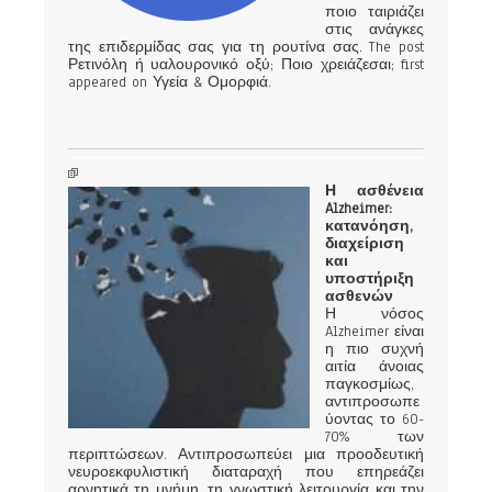
ποιο ταιριάζει
στις ανάγκες
της επιδερμίδας σας για τη ρουτίνα σας. The post
Ρετινόλη ή υαλουρονικό οξύ; Ποιο χρειάζεσαι; first
appeared on Υγεία & Ομορφιά.
Η ασθένεια
Alzheimer:
κατανόηση,
διαχείριση
και
υποστήριξη
ασθενών
Η νόσος
Alzheimer είναι
η πιο συχνή
αιτία άνοιας
παγκοσμίως,
αντιπροσωπε
ύοντας το 60-
70% των
περιπτώσεων. Αντιπροσωπεύει μια προοδευτική
νευροεκφυλιστική διαταραχή που επηρεάζει
αρνητικά τη μνήμη, τη γνωστική λειτουργία και την