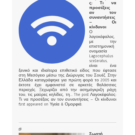
ς: Τι να
προσέξεις
αν τον
συναντήσεις
– Οι
κίνδυνοι
Ο
λαγοκέφαλος,
με την
επιστημονική
ονομασία
Lagocephalus
sceleratus,
είναι ένα
ξενικό και ιδιαίτερα επιθετικό είδος που έφτασε
στη Μεσόγειο μέσω της Διώρυγας του Σουέζ. Στην
Ελλάδα καταγράφηκε για πρώτη φορά το 2005 και
έκτοτε έχει εμφανιστεί σε αρκετές θαλάσσιες
περιοχές. Ξεχωρίζει από την ασημόγκριζη ράχη
του, τις μαύρες κηλίδες, τη... The post Λαγοκέφαλος:
Τι να προσέξεις αν τον συναντήσεις – Οι κίνδυνοι
first appeared on Υγεία & Ομορφιά.
Σωστή