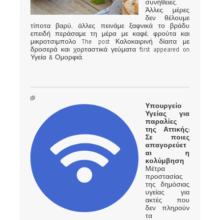
συνήθειες.
Άλλες μέρες
δεν θέλουμε
τίποτα βαρύ, άλλες πεινάμε ξαφνικά το βράδυ
επειδή περάσαμε τη μέρα με καφέ, φρούτα και
μικροτσιμπολο The post Καλοκαιρινή δίαιτα με
δροσερά και χορταστικά γεύματα first appeared on
Υγεία & Ομορφιά.
Υπουργείο
Υγείας για
παραλίες
της Αττικής:
Σε ποιες
απαγορεύετ
αι η
κολύμβηση
Μέτρα
προστασίας
της δημόσιας
υγείας για
ακτές που
δεν πληρούν
τα