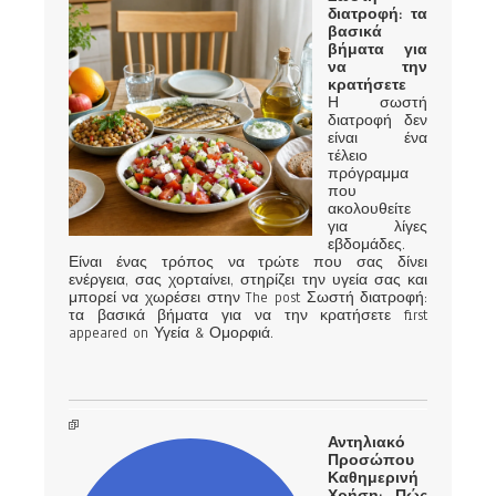
διατροφή: τα
βασικά
βήματα για
να την
κρατήσετε
Η σωστή
διατροφή δεν
είναι ένα
τέλειο
πρόγραμμα
που
ακολουθείτε
για λίγες
εβδομάδες.
Είναι ένας τρόπος να τρώτε που σας δίνει
ενέργεια, σας χορταίνει, στηρίζει την υγεία σας και
μπορεί να χωρέσει στην The post Σωστή διατροφή:
τα βασικά βήματα για να την κρατήσετε first
appeared on Υγεία & Ομορφιά.
Αντηλιακό
Προσώπου
Καθημερινή
Χρήση: Πώς