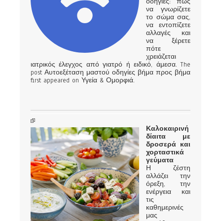
οδηγίες: πώς
να γνωρίζετε
το σώμα σας,
να εντοπίζετε
αλλαγές και
να ξέρετε
πότε
χρειάζεται
ιατρικός έλεγχος από γιατρό ή ειδικό, άμεσα. The
post Αυτοεξέταση μαστού οδηγίες βήμα προς βήμα
first appeared on Υγεία & Ομορφιά.
Καλοκαιρινή
δίαιτα με
δροσερά και
χορταστικά
γεύματα
Η ζέστη
αλλάζει την
όρεξη, την
ενέργεια και
τις
καθημερινές
μας