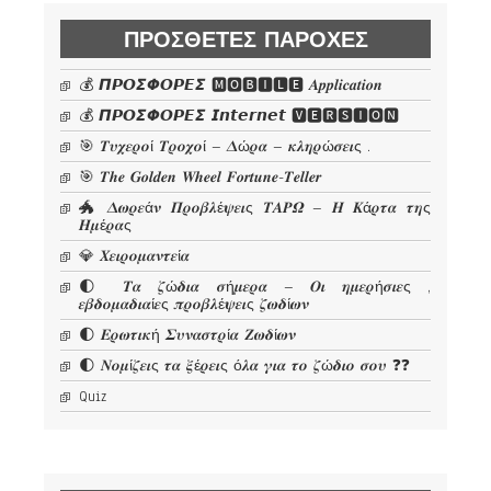
ΠΡΌΣΘΕΤΕΣ ΠΑΡΟΧΈΣ
💰 𝞟𝞠𝞞𝞢𝞥𝞞𝞠𝞔𝞢 🅼🅾🅱🅸🅻🅴 𝜜𝒑𝒑𝒍𝒊𝒄𝒂𝒕𝒊𝒐𝒏
💰 𝞟𝞠𝞞𝞢𝞥𝞞𝞠𝞔𝞢 𝙄𝙣𝙩𝙚𝙧𝙣𝙚𝙩 🆅🅴🆁🆂🅸🅾🅽
🎯 𝜯𝝊𝝌𝜺𝝆𝝄ί 𝜯𝝆𝝄𝝌𝝄ί – 𝜟ώ𝝆𝜶 – 𝜿𝝀𝜼𝝆ώ𝝈𝜺𝜾ς .
🎯 𝑻𝒉𝒆 𝑮𝒐𝒍𝒅𝒆𝒏 𝑾𝒉𝒆𝒆𝒍 𝑭𝒐𝒓𝒕𝒖𝒏𝒆-𝑻𝒆𝒍𝒍𝒆𝒓
🐲 𝜟𝝎𝝆𝜺ά𝝂 𝜫𝝆𝝄𝜷𝝀έ𝝍𝜺𝜾ς 𝜯𝜜𝜬𝜴 – 𝜢 𝜥ά𝝆𝝉𝜶 𝝉𝜼ς
𝜢𝝁έ𝝆𝜶ς
💎 𝜲𝜺𝜾𝝆𝝄𝝁𝜶𝝂𝝉𝜺ί𝜶
🌓 𝜯𝜶 𝜻ώ𝜹𝜾𝜶 𝝈ή𝝁𝜺𝝆𝜶 – 𝜪𝜾 𝜼𝝁𝜺𝝆ή𝝈𝜾𝜺ς ,
𝜺𝜷𝜹𝝄𝝁𝜶𝜹𝜾𝜶ί𝜺ς 𝝅𝝆𝝄𝜷𝝀έ𝝍𝜺𝜾ς 𝜻𝝎𝜹ί𝝎𝝂
🌓 𝜠𝝆𝝎𝝉𝜾𝜿ή 𝜮𝝊𝝂𝜶𝝈𝝉𝝆ί𝜶 𝜡𝝎𝜹ί𝝎𝝂
🌓 𝜨𝝄𝝁ί𝜻𝜺𝜾ς 𝝉𝜶 𝝃έ𝝆𝜺𝜾ς ό𝝀𝜶 𝜸𝜾𝜶 𝝉𝝄 𝜻ώ𝜹𝜾𝝄 𝝈𝝄𝝊 ❓❓
Quiz