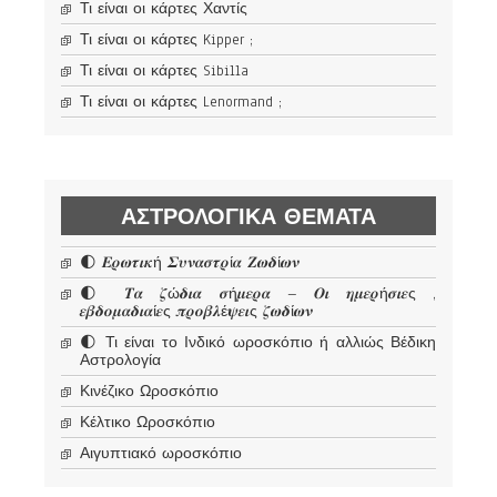
Τι είναι οι κάρτες Χαντίς
Τι είναι οι κάρτες Kipper ;
Τι είναι οι κάρτες Sibilla
Τι είναι οι κάρτες Lenormand ;
ΑΣΤΡΟΛΟΓΙΚΆ ΘΈΜΑΤΑ
🌓 𝜠𝝆𝝎𝝉𝜾𝜿ή 𝜮𝝊𝝂𝜶𝝈𝝉𝝆ί𝜶 𝜡𝝎𝜹ί𝝎𝝂
🌓 𝜯𝜶 𝜻ώ𝜹𝜾𝜶 𝝈ή𝝁𝜺𝝆𝜶 – 𝜪𝜾 𝜼𝝁𝜺𝝆ή𝝈𝜾𝜺ς ,
𝜺𝜷𝜹𝝄𝝁𝜶𝜹𝜾𝜶ί𝜺ς 𝝅𝝆𝝄𝜷𝝀έ𝝍𝜺𝜾ς 𝜻𝝎𝜹ί𝝎𝝂
🌓 Τι είναι το Ινδικό ωροσκόπιο ή αλλιώς Βέδικη
Αστρολογία
Κινέζικο Ωροσκόπιο
Κέλτικο Ωροσκόπιο
Αιγυπτιακό ωροσκόπιο