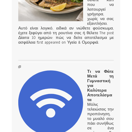
που να
λειτουργεί
γρήγορα,
χωρίς να σας
εξαντλήσει.
Αυτό είναι λογικό, ειδικά αν νιώθετε φούσκωμα,
έχετε ξεφύγει από τη ρουτίνα σας ή θέλετε The post
Δίαιτα 10 ημερών: πώς να δείτε αποτέλεσμα με
ασφάλεια first appeared on Υγεία & Ομορφιά.
Τι να Φάτε
Μετά τη
Γυμναστική
για
Καλύτερα
Αποτελέσμα
τα
Μόλις
τελειώσεις την
προπόνηση,
το μυαλό σου
πάει συνήθως
σε ένα