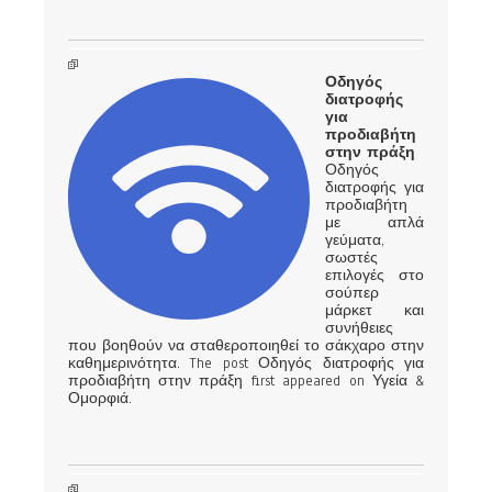
Οδηγός
διατροφής
για
προδιαβήτη
στην πράξη
Οδηγός
διατροφής για
προδιαβήτη
με απλά
γεύματα,
σωστές
επιλογές στο
σούπερ
μάρκετ και
συνήθειες
που βοηθούν να σταθεροποιηθεί το σάκχαρο στην
καθημερινότητα. The post Οδηγός διατροφής για
προδιαβήτη στην πράξη first appeared on Υγεία &
Ομορφιά.