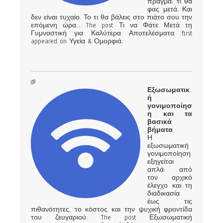
πράγμα: τι θα
φας μετά. Και
δεν είναι τυχαίο. Το τι θα βάλεις στο πιάτο σου την
επόμενη ώρα… The post Τι να Φάτε Μετά τη
Γυμναστική για Καλύτερα Αποτελέσματα first
appeared on Υγεία & Ομορφιά.
Εξωσωματικ
ή
γονιμοποίησ
η και τα
βασικά
βήματα
Η
εξωσωματική
γονιμοποίηση
εξηγείται
απλά: από
τον αρχικό
έλεγχο και τη
διαδικασία
έως τις
πιθανότητες, το κόστος και την ψυχική φροντίδα
του ζευγαριού. The post Εξωσωματική