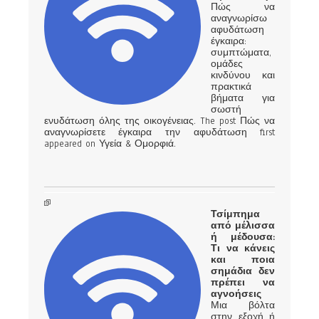
Πώς να
αναγνωρίσω
αφυδάτωση
έγκαιρα:
συμπτώματα,
ομάδες
κινδύνου και
πρακτικά
βήματα για
σωστή
ενυδάτωση όλης της οικογένειας. The post Πώς να
αναγνωρίσετε έγκαιρα την αφυδάτωση first
appeared on Υγεία & Ομορφιά.
Τσίμπημα
από μέλισσα
ή μέδουσα:
Τι να κάνεις
και ποια
σημάδια δεν
πρέπει να
αγνοήσεις
Μια βόλτα
στην εξοχή ή