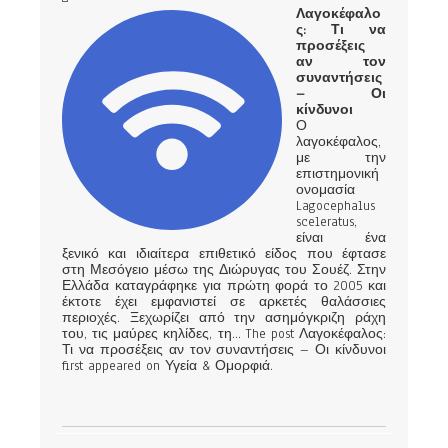
Λαγοκέφαλο
ς: Τι να
προσέξεις
αν τον
συναντήσεις
– Οι
κίνδυνοι
Ο
λαγοκέφαλος,
με την
επιστημονική
ονομασία
Lagocephalus
sceleratus,
είναι ένα
ξενικό και ιδιαίτερα επιθετικό είδος που έφτασε
στη Μεσόγειο μέσω της Διώρυγας του Σουέζ. Στην
Ελλάδα καταγράφηκε για πρώτη φορά το 2005 και
έκτοτε έχει εμφανιστεί σε αρκετές θαλάσσιες
περιοχές. Ξεχωρίζει από την ασημόγκριζη ράχη
του, τις μαύρες κηλίδες, τη... The post Λαγοκέφαλος:
Τι να προσέξεις αν τον συναντήσεις – Οι κίνδυνοι
first appeared on Υγεία & Ομορφιά.