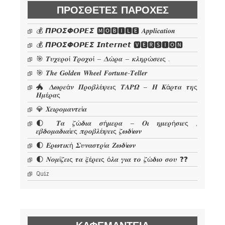
ΠΡΌΣΘΕΤΕΣ ΠΑΡΟΧΈΣ
💰 𝞟𝞠𝞞𝞢𝞥𝞞𝞠𝞔𝞢 🅼🅾🅱🅸🅻🅴 𝜜𝒑𝒑𝒍𝒊𝒄𝒂𝒕𝒊𝒐𝒏
💰 𝞟𝞠𝞞𝞢𝞥𝞞𝞠𝞔𝞢 𝙄𝙣𝙩𝙚𝙧𝙣𝙚𝙩 🆅🅴🆁🆂🅸🅾🅽
🎯 𝜯𝝊𝝌𝜺𝝆𝝄ί 𝜯𝝆𝝄𝝌𝝄ί – 𝜟ώ𝝆𝜶 – 𝜿𝝀𝜼𝝆ώ𝝈𝜺𝜾ς .
🎯 𝑻𝒉𝒆 𝑮𝒐𝒍𝒅𝒆𝒏 𝑾𝒉𝒆𝒆𝒍 𝑭𝒐𝒓𝒕𝒖𝒏𝒆-𝑻𝒆𝒍𝒍𝒆𝒓
🐲 𝜟𝝎𝝆𝜺ά𝝂 𝜫𝝆𝝄𝜷𝝀έ𝝍𝜺𝜾ς 𝜯𝜜𝜬𝜴 – 𝜢 𝜥ά𝝆𝝉𝜶 𝝉𝜼ς
𝜢𝝁έ𝝆𝜶ς
💎 𝜲𝜺𝜾𝝆𝝄𝝁𝜶𝝂𝝉𝜺ί𝜶
🌓 𝜯𝜶 𝜻ώ𝜹𝜾𝜶 𝝈ή𝝁𝜺𝝆𝜶 – 𝜪𝜾 𝜼𝝁𝜺𝝆ή𝝈𝜾𝜺ς ,
𝜺𝜷𝜹𝝄𝝁𝜶𝜹𝜾𝜶ί𝜺ς 𝝅𝝆𝝄𝜷𝝀έ𝝍𝜺𝜾ς 𝜻𝝎𝜹ί𝝎𝝂
🌓 𝜠𝝆𝝎𝝉𝜾𝜿ή 𝜮𝝊𝝂𝜶𝝈𝝉𝝆ί𝜶 𝜡𝝎𝜹ί𝝎𝝂
🌓 𝜨𝝄𝝁ί𝜻𝜺𝜾ς 𝝉𝜶 𝝃έ𝝆𝜺𝜾ς ό𝝀𝜶 𝜸𝜾𝜶 𝝉𝝄 𝜻ώ𝜹𝜾𝝄 𝝈𝝄𝝊 ❓❓
Quiz