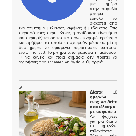
μια ημέρα
στην παραλία
μπορεί
εύκολα να
διακοπεί από
ένα τσίμπημα μέλισσας, σφήκας ή μέδουσας. Στις
περισσότερες περιπτώσεις η αντίδραση είναι ήπια
και περιορίζεται σε τοπικό πόνο, κνησμό, ερεθισμό
και πρήξιμο, τα οποία υποχωρούν μέσα σε μία ή
δύο ημέρες. Σε ορισμένες περιπτώσεις, ωστόσο,
ένα... The post Τσίμπημα από μέλισσα ή μέδουσα:
Τι να κάνεις και ποια σημάδια δεν πρέπει να
αγνοήσεις first appeared on Υγεία & Ομορφιά.
Δίαιτα 10
ημερών:
πώς να δείτε
αποτέλεσμα
με ασφάλεια
Αν ψάχνετε
για μια δίαιτα
10 ημερών,
πιθανότατα
θέλετε κάτι