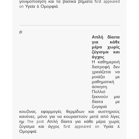
γονιμοποίηση και τα βασικά βήματα first appeared
on Υγεία & Ομορφιά.
Απλή δίαιτα
για κάθε
μέρα χωρίς
ζύγισμα και
άγχος
Η καθημερινή
διατροφή δεν
χρειάζεται να
μοιάζει με
μαθηματική
άσκηση.
Πολλοί
ξεκινούν μια
δίαιτα με
ζυγαριά
κουζίνας, εφαρμογές θερμίδων και αυστηρούς
κανόνες, μόνο για να κουραστούν μετά από λίγες
ημ The post Απλή δίαιτα για κάθε μέρα χωρίς
ζύγισμα και άγχος first appeared on Υγεία &
Ομορφιά.