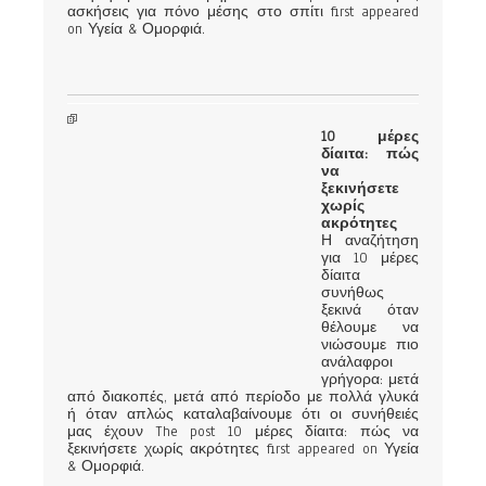
ασκήσεις για πόνο μέσης στο σπίτι first appeared
on Υγεία & Ομορφιά.
10 μέρες
δίαιτα: πώς
να
ξεκινήσετε
χωρίς
ακρότητες
Η αναζήτηση
για 10 μέρες
δίαιτα
συνήθως
ξεκινά όταν
θέλουμε να
νιώσουμε πιο
ανάλαφροι
γρήγορα: μετά
από διακοπές, μετά από περίοδο με πολλά γλυκά
ή όταν απλώς καταλαβαίνουμε ότι οι συνήθειές
μας έχουν The post 10 μέρες δίαιτα: πώς να
ξεκινήσετε χωρίς ακρότητες first appeared on Υγεία
& Ομορφιά.