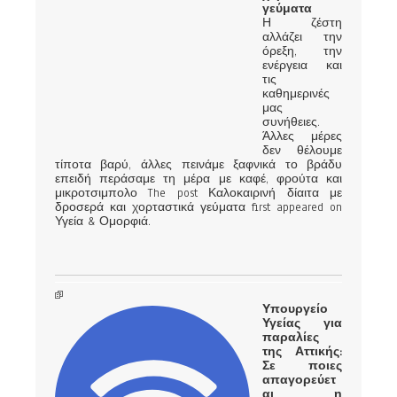
γεύματα
Η ζέστη
αλλάζει την
όρεξη, την
ενέργεια και
τις
καθημερινές
μας
συνήθειες.
Άλλες μέρες
δεν θέλουμε
τίποτα βαρύ, άλλες πεινάμε ξαφνικά το βράδυ
επειδή περάσαμε τη μέρα με καφέ, φρούτα και
μικροτσιμπολο The post Καλοκαιρινή δίαιτα με
δροσερά και χορταστικά γεύματα first appeared on
Υγεία & Ομορφιά.
Υπουργείο
Υγείας για
παραλίες
της Αττικής:
Σε ποιες
απαγορεύετ
αι η