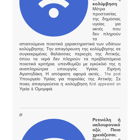
κολύμβηση
Μέτρα
προστασίας
της δημόσιας
υγείας για
ακτές που
δεν πληρούν
τα
απαιτούμενα ποιοτικά χαρακτηριστικά των υδάτων
κολύμβησης. Την απαγόρευση της κολύμβησης σε
συγκεκριμένες θαλάσσιες περιοχές της Αττικής,
όπου τα νερά δεν πληρούν τα προβλεπόμενα
ποιοτικά κριτήρια, υπενθυμίζει με εγκύκλιό της η
αναπληρώτρια υπουργός Υγείας Ειρήνη
Αγαπηδάκη. Η απόφαση αφορά ακτές... The post
Υπουργείο Υγείας για παραλίες της Αττικής: Σε
ποιες απαγορεύεται η κολύμβηση first appeared on
Υγεία & Ομορφιά.
Ρετινόλη ή
υαλουρονικό
οξύ; Ποιο
χρειάζεσαι;
Ρετινόλη ή