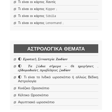
Τι είναι οι κάρτες Χαντίς
Τι είναι οι κάρτες Kipper ;
Τι είναι οι κάρτες Sibilla
Τι είναι οι κάρτες Lenormand ;
ΑΣΤΡΟΛΟΓΙΚΆ ΘΈΜΑΤΑ
🌓 𝜠𝝆𝝎𝝉𝜾𝜿ή 𝜮𝝊𝝂𝜶𝝈𝝉𝝆ί𝜶 𝜡𝝎𝜹ί𝝎𝝂
🌓 𝜯𝜶 𝜻ώ𝜹𝜾𝜶 𝝈ή𝝁𝜺𝝆𝜶 – 𝜪𝜾 𝜼𝝁𝜺𝝆ή𝝈𝜾𝜺ς ,
𝜺𝜷𝜹𝝄𝝁𝜶𝜹𝜾𝜶ί𝜺ς 𝝅𝝆𝝄𝜷𝝀έ𝝍𝜺𝜾ς 𝜻𝝎𝜹ί𝝎𝝂
🌓 Τι είναι το Ινδικό ωροσκόπιο ή αλλιώς Βέδικη
Αστρολογία
Κινέζικο Ωροσκόπιο
Κέλτικο Ωροσκόπιο
Αιγυπτιακό ωροσκόπιο