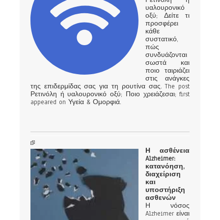
υαλουρονικό
οξύ; Δείτε τι
προσφέρει
κάθε
συστατικό,
πώς
συνδυάζονται
σωστά και
ποιο ταιριάζει
στις ανάγκες
της επιδερμίδας σας για τη ρουτίνα σας. The post
Ρετινόλη ή υαλουρονικό οξύ; Ποιο χρειάζεσαι; first
appeared on Υγεία & Ομορφιά.
Η ασθένεια
Alzheimer:
κατανόηση,
διαχείριση
και
υποστήριξη
ασθενών
Η νόσος
Alzheimer είναι