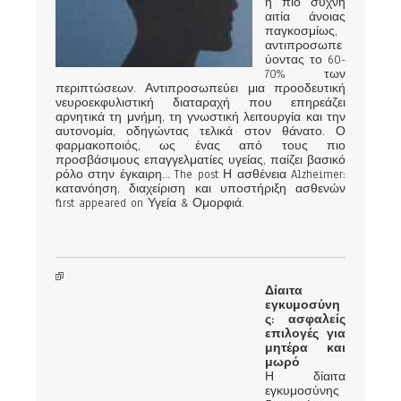
η πιο συχνή
αιτία άνοιας
παγκοσμίως,
αντιπροσωπε
ύοντας το 60-
70% των
περιπτώσεων. Αντιπροσωπεύει μια προοδευτική
νευροεκφυλιστική διαταραχή που επηρεάζει
αρνητικά τη μνήμη, τη γνωστική λειτουργία και την
αυτονομία, οδηγώντας τελικά στον θάνατο. Ο
φαρμακοποιός, ως ένας από τους πιο
προσβάσιμους επαγγελματίες υγείας, παίζει βασικό
ρόλο στην έγκαιρη... The post Η ασθένεια Alzheimer:
κατανόηση, διαχείριση και υποστήριξη ασθενών
first appeared on Υγεία & Ομορφιά.
Δίαιτα
εγκυμοσύνη
ς: ασφαλείς
επιλογές για
μητέρα και
μωρό
Η δίαιτα
εγκυμοσύνης