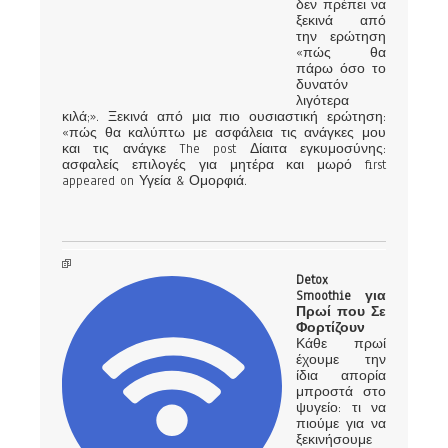
δεν πρέπει να
ξεκινά από
την ερώτηση
«πώς θα
πάρω όσο το
δυνατόν
λιγότερα
κιλά;». Ξεκινά από μια πιο ουσιαστική ερώτηση:
«πώς θα καλύπτω με ασφάλεια τις ανάγκες μου
και τις ανάγκε The post Δίαιτα εγκυμοσύνης:
ασφαλείς επιλογές για μητέρα και μωρό first
appeared on Υγεία & Ομορφιά.
Detox
Smoothie για
Πρωί που Σε
Φορτίζουν
Κάθε πρωί
έχουμε την
ίδια απορία
μπροστά στο
ψυγείο: τι να
πιούμε για να
ξεκινήσουμε