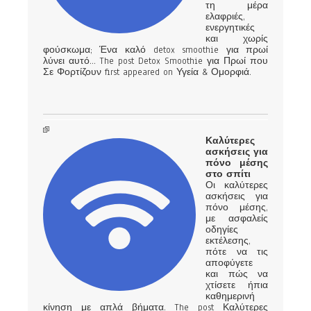
τη μέρα
ελαφριές,
ενεργητικές
και χωρίς
φούσκωμα; Ένα καλό detox smoothie για πρωί
λύνει αυτό… The post Detox Smoothie για Πρωί που
Σε Φορτίζουν first appeared on Υγεία & Ομορφιά.
Καλύτερες
ασκήσεις για
πόνο μέσης
στο σπίτι
Οι καλύτερες
ασκήσεις για
πόνο μέσης,
με ασφαλείς
οδηγίες
εκτέλεσης,
πότε να τις
αποφύγετε
και πώς να
χτίσετε ήπια
καθημερινή
κίνηση με απλά βήματα. The post Καλύτερες