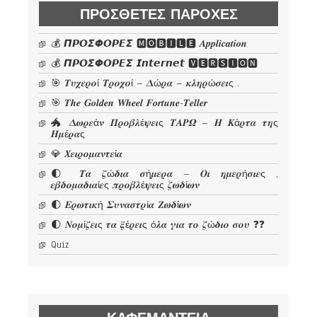
ΠΡΌΣΘΕΤΕΣ ΠΑΡΟΧΈΣ
💰 𝞟𝞠𝞞𝞢𝞥𝞞𝞠𝞔𝞢 🅼🅾🅱🅸🅻🅴 𝜜𝒑𝒑𝒍𝒊𝒄𝒂𝒕𝒊𝒐𝒏
💰 𝞟𝞠𝞞𝞢𝞥𝞞𝞠𝞔𝞢 𝙄𝙣𝙩𝙚𝙧𝙣𝙚𝙩 🆅🅴🆁🆂🅸🅾🅽
🎯 𝜯𝝊𝝌𝜺𝝆𝝄ί 𝜯𝝆𝝄𝝌𝝄ί – 𝜟ώ𝝆𝜶 – 𝜿𝝀𝜼𝝆ώ𝝈𝜺𝜾ς .
🎯 𝑻𝒉𝒆 𝑮𝒐𝒍𝒅𝒆𝒏 𝑾𝒉𝒆𝒆𝒍 𝑭𝒐𝒓𝒕𝒖𝒏𝒆-𝑻𝒆𝒍𝒍𝒆𝒓
🐲 𝜟𝝎𝝆𝜺ά𝝂 𝜫𝝆𝝄𝜷𝝀έ𝝍𝜺𝜾ς 𝜯𝜜𝜬𝜴 – 𝜢 𝜥ά𝝆𝝉𝜶 𝝉𝜼ς
𝜢𝝁έ𝝆𝜶ς
💎 𝜲𝜺𝜾𝝆𝝄𝝁𝜶𝝂𝝉𝜺ί𝜶
🌓 𝜯𝜶 𝜻ώ𝜹𝜾𝜶 𝝈ή𝝁𝜺𝝆𝜶 – 𝜪𝜾 𝜼𝝁𝜺𝝆ή𝝈𝜾𝜺ς ,
𝜺𝜷𝜹𝝄𝝁𝜶𝜹𝜾𝜶ί𝜺ς 𝝅𝝆𝝄𝜷𝝀έ𝝍𝜺𝜾ς 𝜻𝝎𝜹ί𝝎𝝂
🌓 𝜠𝝆𝝎𝝉𝜾𝜿ή 𝜮𝝊𝝂𝜶𝝈𝝉𝝆ί𝜶 𝜡𝝎𝜹ί𝝎𝝂
🌓 𝜨𝝄𝝁ί𝜻𝜺𝜾ς 𝝉𝜶 𝝃έ𝝆𝜺𝜾ς ό𝝀𝜶 𝜸𝜾𝜶 𝝉𝝄 𝜻ώ𝜹𝜾𝝄 𝝈𝝄𝝊 ❓❓
Quiz