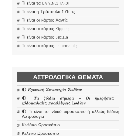
Τι είναι τα DA VINCI TAROT
Τι είναι η Τράπουλα I Ching
Τι είναι οι κάρτες Χαντίς
Τι είναι οι κάρτες Kipper ;
Τι είναι οι κάρτες Sibilla
Τι είναι οι κάρτες Lenormand ;
ΑΣΤΡΟΛΟΓΙΚΆ ΘΈΜΑΤΑ
🌓 𝜠𝝆𝝎𝝉𝜾𝜿ή 𝜮𝝊𝝂𝜶𝝈𝝉𝝆ί𝜶 𝜡𝝎𝜹ί𝝎𝝂
🌓 𝜯𝜶 𝜻ώ𝜹𝜾𝜶 𝝈ή𝝁𝜺𝝆𝜶 – 𝜪𝜾 𝜼𝝁𝜺𝝆ή𝝈𝜾𝜺ς ,
𝜺𝜷𝜹𝝄𝝁𝜶𝜹𝜾𝜶ί𝜺ς 𝝅𝝆𝝄𝜷𝝀έ𝝍𝜺𝜾ς 𝜻𝝎𝜹ί𝝎𝝂
🌓 Τι είναι το Ινδικό ωροσκόπιο ή αλλιώς Βέδικη
Αστρολογία
Κινέζικο Ωροσκόπιο
Κέλτικο Ωροσκόπιο