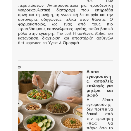
70% των
περιπτώσεων. Αντιπροσωπεύει μια προοδευτική
νευροεκφυλιστική διαταραχή που επηρεάζει
αρνητικά τη μνήμη, τη γνωστική λειτουργία και την
αυτονομία, οδηγώντας τελικά στον θάνατο. Ο
φαρμακοποιός, ως ένας από τους πιο
προσβάσιμους επαγγελματίες υγείας, παίζει βασικό
ρόλο στην έγκαιρη... The post Η ασθένεια Alzheimer:
κατανόηση, διαχείριση και υποστήριξη ασθενών
first appeared on Υγεία & Ομορφιά.
Δίαιτα
εγκυμοσύνη
ς: ασφαλείς
επιλογές για
μητέρα και
μωρό
Η δίαιτα
εγκυμοσύνης
δεν πρέπει να
ξεκινά από
την ερώτηση
«πώς θα
πάρω όσο το