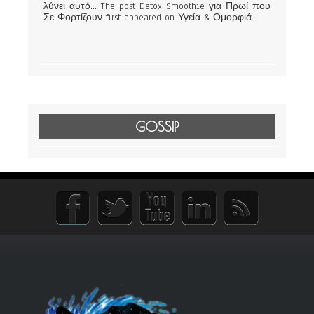
λύνει αυτό… The post Detox Smoothie για Πρωί που
Σε Φορτίζουν first appeared on Υγεία & Ομορφιά.
GOSSIP