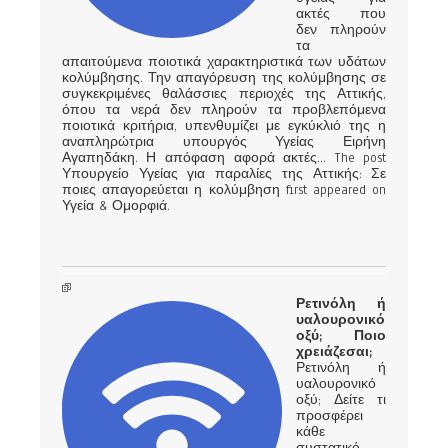
ακτές που
δεν πληρούν
τα
απαιτούμενα ποιοτικά χαρακτηριστικά των υδάτων
κολύμβησης. Την απαγόρευση της κολύμβησης σε
συγκεκριμένες θαλάσσιες περιοχές της Αττικής,
όπου τα νερά δεν πληρούν τα προβλεπόμενα
ποιοτικά κριτήρια, υπενθυμίζει με εγκύκλιό της η
αναπληρώτρια υπουργός Υγείας Ειρήνη
Αγαπηδάκη. Η απόφαση αφορά ακτές... The post
Υπουργείο Υγείας για παραλίες της Αττικής: Σε
ποιες απαγορεύεται η κολύμβηση first appeared on
Υγεία & Ομορφιά.
Ρετινόλη ή
υαλουρονικό
οξύ; Ποιο
χρειάζεσαι;
Ρετινόλη ή
υαλουρονικό
οξύ; Δείτε τι
προσφέρει
κάθε