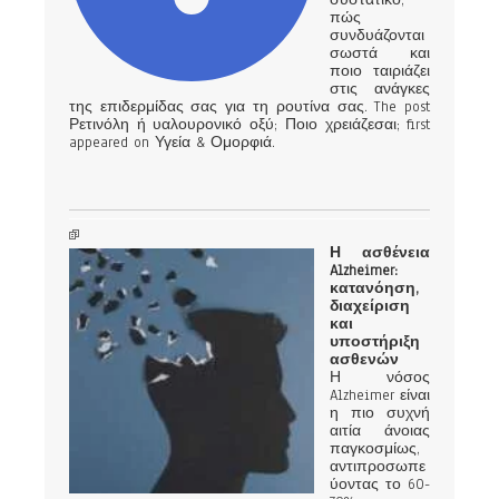
συστατικό,
πώς
συνδυάζονται
σωστά και
ποιο ταιριάζει
στις ανάγκες
της επιδερμίδας σας για τη ρουτίνα σας. The post
Ρετινόλη ή υαλουρονικό οξύ; Ποιο χρειάζεσαι; first
appeared on Υγεία & Ομορφιά.
Η ασθένεια
Alzheimer:
κατανόηση,
διαχείριση
και
υποστήριξη
ασθενών
Η νόσος
Alzheimer είναι
η πιο συχνή
αιτία άνοιας
παγκοσμίως,
αντιπροσωπε
ύοντας το 60-