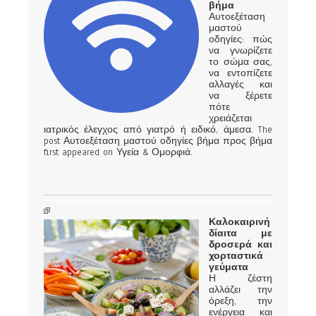
βήμα
Αυτοεξέταση
μαστού
οδηγίες: πώς
να γνωρίζετε
το σώμα σας,
να εντοπίζετε
αλλαγές και
να ξέρετε
πότε
χρειάζεται
ιατρικός έλεγχος από γιατρό ή ειδικό, άμεσα. The
post Αυτοεξέταση μαστού οδηγίες βήμα προς βήμα
first appeared on Υγεία & Ομορφιά.
Καλοκαιρινή
δίαιτα με
δροσερά και
χορταστικά
γεύματα
Η ζέστη
αλλάζει την
όρεξη, την
ενέργεια και