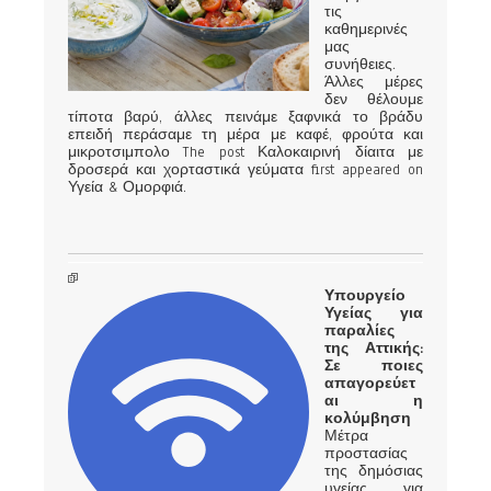
τις
καθημερινές
μας
συνήθειες.
Άλλες μέρες
δεν θέλουμε
τίποτα βαρύ, άλλες πεινάμε ξαφνικά το βράδυ
επειδή περάσαμε τη μέρα με καφέ, φρούτα και
μικροτσιμπολο The post Καλοκαιρινή δίαιτα με
δροσερά και χορταστικά γεύματα first appeared on
Υγεία & Ομορφιά.
Υπουργείο
Υγείας για
παραλίες
της Αττικής:
Σε ποιες
απαγορεύετ
αι η
κολύμβηση
Μέτρα
προστασίας
της δημόσιας
υγείας για