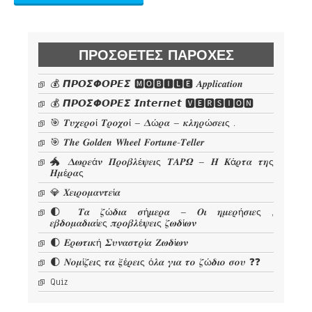
ΠΡΌΣΘΕΤΕΣ ΠΑΡΟΧΈΣ
💰 𝞟𝞠𝞞𝞢𝞥𝞞𝞠𝞔𝞢 🅼🅾🅱🅸🅻🅴 𝜜𝒑𝒑𝒍𝒊𝒄𝒂𝒕𝒊𝒐𝒏
💰 𝞟𝞠𝞞𝞢𝞥𝞞𝞠𝞔𝞢 𝙄𝙣𝙩𝙚𝙧𝙣𝙚𝙩 🆅🅴🆁🆂🅸🅾🅽
🎯 𝜯𝝊𝝌𝜺𝝆𝝄ί 𝜯𝝆𝝄𝝌𝝄ί – 𝜟ώ𝝆𝜶 – 𝜿𝝀𝜼𝝆ώ𝝈𝜺𝜾ς .
🎯 𝑻𝒉𝒆 𝑮𝒐𝒍𝒅𝒆𝒏 𝑾𝒉𝒆𝒆𝒍 𝑭𝒐𝒓𝒕𝒖𝒏𝒆-𝑻𝒆𝒍𝒍𝒆𝒓
🐲 𝜟𝝎𝝆𝜺ά𝝂 𝜫𝝆𝝄𝜷𝝀έ𝝍𝜺𝜾ς 𝜯𝜜𝜬𝜴 – 𝜢 𝜥ά𝝆𝝉𝜶 𝝉𝜼ς
𝜢𝝁έ𝝆𝜶ς
💎 𝜲𝜺𝜾𝝆𝝄𝝁𝜶𝝂𝝉𝜺ί𝜶
🌓 𝜯𝜶 𝜻ώ𝜹𝜾𝜶 𝝈ή𝝁𝜺𝝆𝜶 – 𝜪𝜾 𝜼𝝁𝜺𝝆ή𝝈𝜾𝜺ς ,
𝜺𝜷𝜹𝝄𝝁𝜶𝜹𝜾𝜶ί𝜺ς 𝝅𝝆𝝄𝜷𝝀έ𝝍𝜺𝜾ς 𝜻𝝎𝜹ί𝝎𝝂
🌓 𝜠𝝆𝝎𝝉𝜾𝜿ή 𝜮𝝊𝝂𝜶𝝈𝝉𝝆ί𝜶 𝜡𝝎𝜹ί𝝎𝝂
🌓 𝜨𝝄𝝁ί𝜻𝜺𝜾ς 𝝉𝜶 𝝃έ𝝆𝜺𝜾ς ό𝝀𝜶 𝜸𝜾𝜶 𝝉𝝄 𝜻ώ𝜹𝜾𝝄 𝝈𝝄𝝊 ❓❓
Quiz