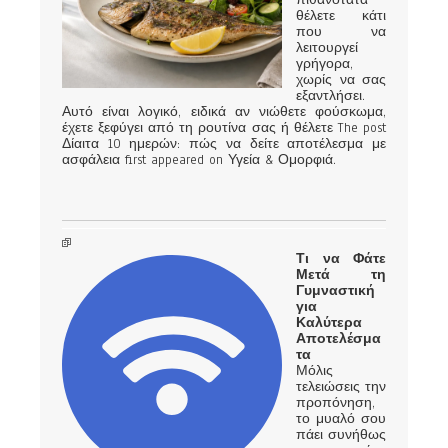
θέλετε κάτι
που να
λειτουργεί
γρήγορα,
χωρίς να σας
εξαντλήσει.
Αυτό είναι λογικό, ειδικά αν νιώθετε φούσκωμα,
έχετε ξεφύγει από τη ρουτίνα σας ή θέλετε The post
Δίαιτα 10 ημερών: πώς να δείτε αποτέλεσμα με
ασφάλεια first appeared on Υγεία & Ομορφιά.
Τι να Φάτε
Μετά τη
Γυμναστική
για
Καλύτερα
Αποτελέσμα
τα
Μόλις
τελειώσεις την
προπόνηση,
το μυαλό σου
πάει συνήθως