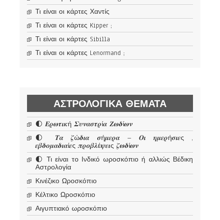
Τι είναι οι κάρτες Χαντίς
Τι είναι οι κάρτες Kipper ;
Τι είναι οι κάρτες Sibilla
Τι είναι οι κάρτες Lenormand ;
ΑΣΤΡΟΛΟΓΙΚΆ ΘΈΜΑΤΑ
🌓 𝜠𝝆𝝎𝝉𝜾𝜿ή 𝜮𝝊𝝂𝜶𝝈𝝉𝝆ί𝜶 𝜡𝝎𝜹ί𝝎𝝂
🌓 𝜯𝜶 𝜻ώ𝜹𝜾𝜶 𝝈ή𝝁𝜺𝝆𝜶 – 𝜪𝜾 𝜼𝝁𝜺𝝆ή𝝈𝜾𝜺ς ,
𝜺𝜷𝜹𝝄𝝁𝜶𝜹𝜾𝜶ί𝜺ς 𝝅𝝆𝝄𝜷𝝀έ𝝍𝜺𝜾ς 𝜻𝝎𝜹ί𝝎𝝂
🌓 Τι είναι το Ινδικό ωροσκόπιο ή αλλιώς Βέδικη
Αστρολογία
Κινέζικο Ωροσκόπιο
Κέλτικο Ωροσκόπιο
Αιγυπτιακό ωροσκόπιο