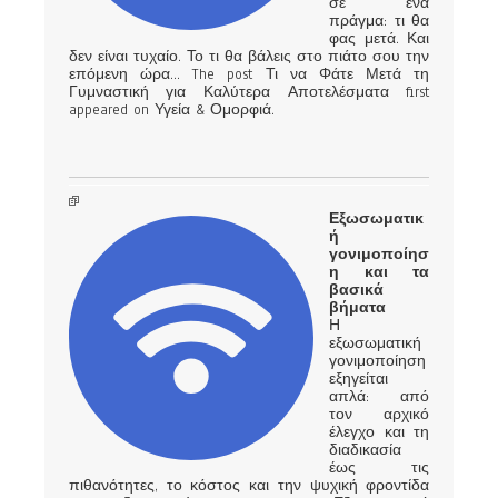
σε ένα
πράγμα: τι θα
φας μετά. Και
δεν είναι τυχαίο. Το τι θα βάλεις στο πιάτο σου την
επόμενη ώρα… The post Τι να Φάτε Μετά τη
Γυμναστική για Καλύτερα Αποτελέσματα first
appeared on Υγεία & Ομορφιά.
Εξωσωματικ
ή
γονιμοποίησ
η και τα
βασικά
βήματα
Η
εξωσωματική
γονιμοποίηση
εξηγείται
απλά: από
τον αρχικό
έλεγχο και τη
διαδικασία
έως τις
πιθανότητες, το κόστος και την ψυχική φροντίδα