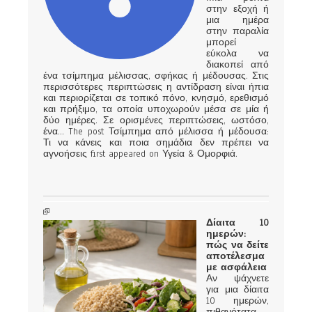
στην εξοχή ή
μια ημέρα
στην παραλία
μπορεί
εύκολα να
διακοπεί από
ένα τσίμπημα μέλισσας, σφήκας ή μέδουσας. Στις
περισσότερες περιπτώσεις η αντίδραση είναι ήπια
και περιορίζεται σε τοπικό πόνο, κνησμό, ερεθισμό
και πρήξιμο, τα οποία υποχωρούν μέσα σε μία ή
δύο ημέρες. Σε ορισμένες περιπτώσεις, ωστόσο,
ένα... The post Τσίμπημα από μέλισσα ή μέδουσα:
Τι να κάνεις και ποια σημάδια δεν πρέπει να
αγνοήσεις first appeared on Υγεία & Ομορφιά.
Δίαιτα 10
ημερών:
πώς να δείτε
αποτέλεσμα
με ασφάλεια
Αν ψάχνετε
για μια δίαιτα
10 ημερών,
πιθανότατα