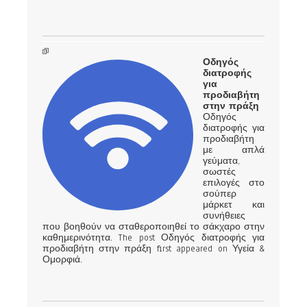
Οδηγός
διατροφής
για
προδιαβήτη
στην πράξη
Οδηγός
διατροφής για
προδιαβήτη
με απλά
γεύματα,
σωστές
επιλογές στο
σούπερ
μάρκετ και
συνήθειες
που βοηθούν να σταθεροποιηθεί το σάκχαρο στην
καθημερινότητα. The post Οδηγός διατροφής για
προδιαβήτη στην πράξη first appeared on Υγεία &
Ομορφιά.