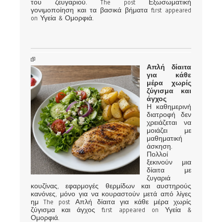
του ζευγαριού. The post Εξωσωματική
γονιμοποίηση και τα βασικά βήματα first appeared
on Υγεία & Ομορφιά.
Απλή δίαιτα
για κάθε
μέρα χωρίς
ζύγισμα και
άγχος
Η καθημερινή
διατροφή δεν
χρειάζεται να
μοιάζει με
μαθηματική
άσκηση.
Πολλοί
ξεκινούν μια
δίαιτα με
ζυγαριά
κουζίνας, εφαρμογές θερμίδων και αυστηρούς
κανόνες, μόνο για να κουραστούν μετά από λίγες
ημ The post Απλή δίαιτα για κάθε μέρα χωρίς
ζύγισμα και άγχος first appeared on Υγεία &
Ομορφιά.