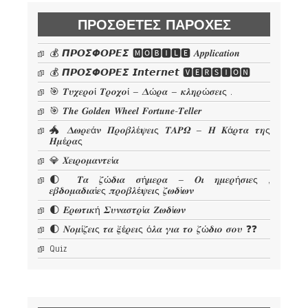
ΠΡΌΣΘΕΤΕΣ ΠΑΡΟΧΈΣ
💰 𝞟𝞠𝞞𝞢𝞥𝞞𝞠𝞔𝞢 🅼🅾🅱🅸🅻🅴 𝜜𝒑𝒑𝒍𝒊𝒄𝒂𝒕𝒊𝒐𝒏
💰 𝞟𝞠𝞞𝞢𝞥𝞞𝞠𝞔𝞢 𝙄𝙣𝙩𝙚𝙧𝙣𝙚𝙩 🆅🅴🆁🆂🅸🅾🅽
🎯 𝜯𝝊𝝌𝜺𝝆𝝄ί 𝜯𝝆𝝄𝝌𝝄ί – 𝜟ώ𝝆𝜶 – 𝜿𝝀𝜼𝝆ώ𝝈𝜺𝜾ς .
🎯 𝑻𝒉𝒆 𝑮𝒐𝒍𝒅𝒆𝒏 𝑾𝒉𝒆𝒆𝒍 𝑭𝒐𝒓𝒕𝒖𝒏𝒆-𝑻𝒆𝒍𝒍𝒆𝒓
🐲 𝜟𝝎𝝆𝜺ά𝝂 𝜫𝝆𝝄𝜷𝝀έ𝝍𝜺𝜾ς 𝜯𝜜𝜬𝜴 – 𝜢 𝜥ά𝝆𝝉𝜶 𝝉𝜼ς
𝜢𝝁έ𝝆𝜶ς
💎 𝜲𝜺𝜾𝝆𝝄𝝁𝜶𝝂𝝉𝜺ί𝜶
🌓 𝜯𝜶 𝜻ώ𝜹𝜾𝜶 𝝈ή𝝁𝜺𝝆𝜶 – 𝜪𝜾 𝜼𝝁𝜺𝝆ή𝝈𝜾𝜺ς ,
𝜺𝜷𝜹𝝄𝝁𝜶𝜹𝜾𝜶ί𝜺ς 𝝅𝝆𝝄𝜷𝝀έ𝝍𝜺𝜾ς 𝜻𝝎𝜹ί𝝎𝝂
🌓 𝜠𝝆𝝎𝝉𝜾𝜿ή 𝜮𝝊𝝂𝜶𝝈𝝉𝝆ί𝜶 𝜡𝝎𝜹ί𝝎𝝂
🌓 𝜨𝝄𝝁ί𝜻𝜺𝜾ς 𝝉𝜶 𝝃έ𝝆𝜺𝜾ς ό𝝀𝜶 𝜸𝜾𝜶 𝝉𝝄 𝜻ώ𝜹𝜾𝝄 𝝈𝝄𝝊 ❓❓
Quiz