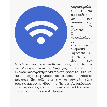
Λαγοκέφαλο
ς: Τι να
προσέξεις
αν τον
συναντήσεις
– Οι
κίνδυνοι
Ο
λαγοκέφαλος,
με την
επιστημονική
ονομασία
Lagocephalus
sceleratus,
είναι ένα
ξενικό και ιδιαίτερα επιθετικό είδος που έφτασε
στη Μεσόγειο μέσω της Διώρυγας του Σουέζ. Στην
Ελλάδα καταγράφηκε για πρώτη φορά το 2005 και
έκτοτε έχει εμφανιστεί σε αρκετές θαλάσσιες
περιοχές. Ξεχωρίζει από την ασημόγκριζη ράχη
του, τις μαύρες κηλίδες, τη... The post Λαγοκέφαλος:
Τι να προσέξεις αν τον συναντήσεις – Οι κίνδυνοι
first appeared on Υγεία & Ομορφιά.