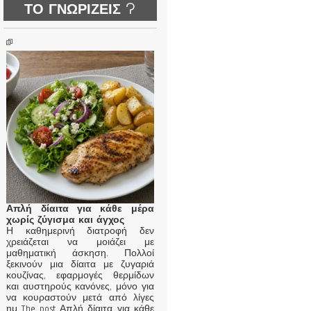
ΤΟ ΓΝΩΡΙΖΕΙΣ ?
Απλή δίαιτα για κάθε μέρα
χωρίς ζύγισμα και άγχος
Η καθημερινή διατροφή δεν
χρειάζεται να μοιάζει με
μαθηματική άσκηση. Πολλοί
ξεκινούν μια δίαιτα με ζυγαριά
κουζίνας, εφαρμογές θερμίδων
και αυστηρούς κανόνες, μόνο για
να κουραστούν μετά από λίγες
ημ The post Απλή δίαιτα για κάθε