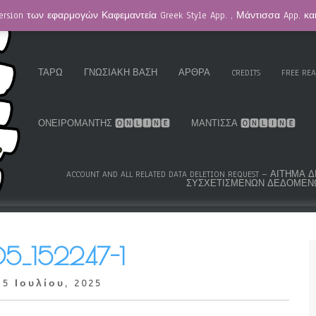
ersion των εφαρμογών Καφεμαντεία Greek Style App. , Μάντισσα App. κ
HOMEPAGE / ΚΑΦΕΜΑΝΤΕΊΑ
GREEK ROMA GYPSY CARDS™
K.S
ΤΑΡΏ
ΓΝΩΣΙΑΚΉ ΒΆΣΗ
ΆΡΘΡΑ
CREDITS
FREE RE
ΟΝΕΙΡΟΜΆΝΤΗΣ 🅾🅽🅻🅸🅽🅴
ΜΆΝΤΙΣΣΑ 🅾🅽🅻🅸🅽🅴
ACCOUNT AND ALL RELATED DATA DELETION REQUEST – ΑΊΤΗ
ΣΥΣΧΕΤΙΣΜΈΝΩΝ ΔΕΔΟΜΈΝ
_152247-1
 5 Ιουλίου, 2025