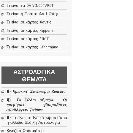
Τι είναι τα DA VINCI TAROT
Τι είναι η Τράπουλα I Ching
Τι είναι οι κάρτες Χαντίς
Τι είναι οι κάρτες Kipper ;
Τι είναι οι κάρτες Sibilla
Τι είναι οι κάρτες Lenormand ;
ΑΣΤΡΟΛΟΓΙΚΆ
ΘΈΜΑΤΑ
🌓 𝜠𝝆𝝎𝝉𝜾𝜿ή 𝜮𝝊𝝂𝜶𝝈𝝉𝝆ί𝜶 𝜡𝝎𝜹ί𝝎𝝂
🌓 𝜯𝜶 𝜻ώ𝜹𝜾𝜶 𝝈ή𝝁𝜺𝝆𝜶 – 𝜪𝜾
𝜼𝝁𝜺𝝆ή𝝈𝜾𝜺ς , 𝜺𝜷𝜹𝝄𝝁𝜶𝜹𝜾𝜶ί𝜺ς
𝝅𝝆𝝄𝜷𝝀έ𝝍𝜺𝜾ς 𝜻𝝎𝜹ί𝝎𝝂
🌓 Τι είναι το Ινδικό ωροσκόπιο
ή αλλιώς Βέδικη Αστρολογία
Κινέζικο Ωροσκόπιο