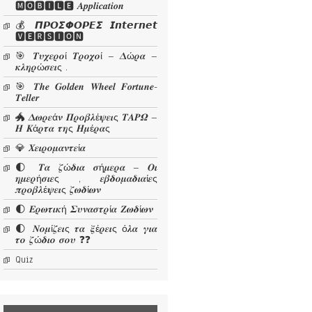
🅼🅾🅱🅸🅻🅴 𝜜𝒑𝒑𝒍𝒊𝒄𝒂𝒕𝒊𝒐𝒏
💰 𝞟𝞠𝞞𝞢𝞥𝞞𝞠𝞔𝞢 𝙄𝙣𝙩𝙚𝙧𝙣𝙚𝙩
🆅🅴🆁🆂🅸🅾🅽
🎯 𝜯𝝊𝝌𝜺𝝆𝝄ί 𝜯𝝆𝝄𝝌𝝄ί – 𝜟ώ𝝆𝜶 –
𝜿𝝀𝜼𝝆ώ𝝈𝜺𝜾ς .
🎯 𝑻𝒉𝒆 𝑮𝒐𝒍𝒅𝒆𝒏 𝑾𝒉𝒆𝒆𝒍 𝑭𝒐𝒓𝒕𝒖𝒏𝒆-
𝑻𝒆𝒍𝒍𝒆𝒓
🐲 𝜟𝝎𝝆𝜺ά𝝂 𝜫𝝆𝝄𝜷𝝀έ𝝍𝜺𝜾ς 𝜯𝜜𝜬𝜴 –
𝜢 𝜥ά𝝆𝝉𝜶 𝝉𝜼ς 𝜢𝝁έ𝝆𝜶ς
💎 𝜲𝜺𝜾𝝆𝝄𝝁𝜶𝝂𝝉𝜺ί𝜶
🌓 𝜯𝜶 𝜻ώ𝜹𝜾𝜶 𝝈ή𝝁𝜺𝝆𝜶 – 𝜪𝜾
𝜼𝝁𝜺𝝆ή𝝈𝜾𝜺ς , 𝜺𝜷𝜹𝝄𝝁𝜶𝜹𝜾𝜶ί𝜺ς
𝝅𝝆𝝄𝜷𝝀έ𝝍𝜺𝜾ς 𝜻𝝎𝜹ί𝝎𝝂
🌓 𝜠𝝆𝝎𝝉𝜾𝜿ή 𝜮𝝊𝝂𝜶𝝈𝝉𝝆ί𝜶 𝜡𝝎𝜹ί𝝎𝝂
🌓 𝜨𝝄𝝁ί𝜻𝜺𝜾ς 𝝉𝜶 𝝃έ𝝆𝜺𝜾ς ό𝝀𝜶 𝜸𝜾𝜶
𝝉𝝄 𝜻ώ𝜹𝜾𝝄 𝝈𝝄𝝊 ❓❓
Quiz