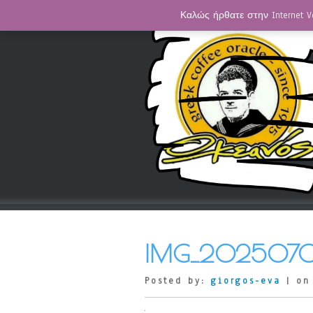
Καλώς ήρθατε στην Internet V
IMG_20250705
Posted by:
giorgos-eva
| on