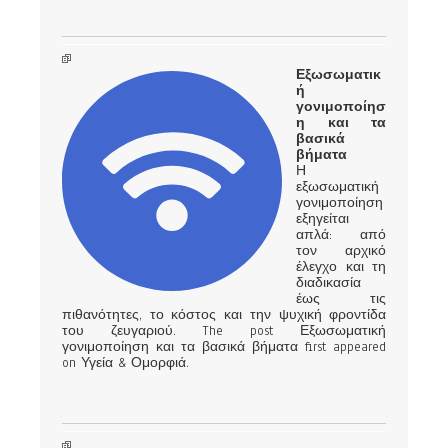
Εξωσωματικ
ή
γονιμοποίησ
η και τα
βασικά
βήματα
Η
εξωσωματική
γονιμοποίηση
εξηγείται
απλά: από
τον αρχικό
έλεγχο και τη
διαδικασία
έως τις
πιθανότητες, το κόστος και την ψυχική φροντίδα
του ζευγαριού. The post Εξωσωματική
γονιμοποίηση και τα βασικά βήματα first appeared
on Υγεία & Ομορφιά.