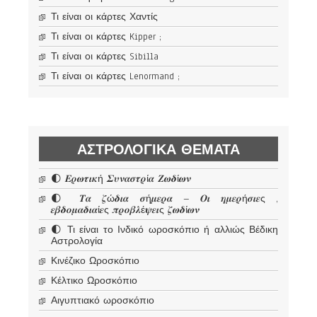
Τι είναι οι κάρτες Χαντίς
Τι είναι οι κάρτες Kipper ;
Τι είναι οι κάρτες Sibilla
Τι είναι οι κάρτες Lenormand ;
ΑΣΤΡΟΛΟΓΙΚΆ ΘΈΜΑΤΑ
🌓 𝜠𝝆𝝎𝝉𝜾𝜿ή 𝜮𝝊𝝂𝜶𝝈𝝉𝝆ί𝜶 𝜡𝝎𝜹ί𝝎𝝂
🌓 𝜯𝜶 𝜻ώ𝜹𝜾𝜶 𝝈ή𝝁𝜺𝝆𝜶 – 𝜪𝜾 𝜼𝝁𝜺𝝆ή𝝈𝜾𝜺ς ,
𝜺𝜷𝜹𝝄𝝁𝜶𝜹𝜾𝜶ί𝜺ς 𝝅𝝆𝝄𝜷𝝀έ𝝍𝜺𝜾ς 𝜻𝝎𝜹ί𝝎𝝂
🌓 Τι είναι το Ινδικό ωροσκόπιο ή αλλιώς Βέδικη
Αστρολογία
Κινέζικο Ωροσκόπιο
Κέλτικο Ωροσκόπιο
Αιγυπτιακό ωροσκόπιο