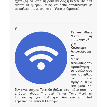
έχετε ξεφύγει από τη ρουτίνα σας ή θέλετε The post
Δίαιτα 10 ημερών: πώς να δείτε αποτέλεσμα με
ασφάλεια first appeared on Υγεία & Ομορφιά.
Τι να Φάτε
Μετά τη
Γυμναστική
για
Καλύτερα
Αποτελέσμα
τα
Μόλις
τελειώσεις την
προπόνηση,
το μυαλό σου
πάει συνήθως
σε ένα
πράγμα: τι θα
φας μετά. Και
δεν είναι τυχαίο. Το τι θα βάλεις στο πιάτο σου την
επόμενη ώρα… The post Τι να Φάτε Μετά τη
Γυμναστική για Καλύτερα Αποτελέσματα first
appeared on Υγεία & Ομορφιά.