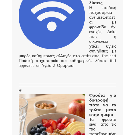
λύσεις
Η παιδική
παχυσαρκία
αντιμετωπίζετ
αι με
φροντίδα, όχι
ενοχές. Δείτε
πώς η
οικογένεια
χτίζει υγιείς
συνήθειες με
μικρές καθημερινές αλλαγές στο σπίτι σας. The post
Παιδική παχυσαρκία και καθημερινές λύσεις first
appeared on Υγεία & Ομορφιά.
Φρούτα για
διατροφή:
πότε να τα
τρώτε μέσα
στην ημέρα
Τα φρούτα
είναι από τις
πιο
παρεξηγημένε