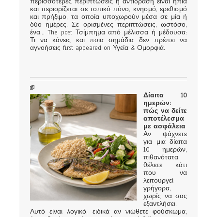
περισσότερες περιπτώσεις η αντίδραση είναι ήπια
και περιορίζεται σε τοπικό πόνο, κνησμό, ερεθισμό
και πρήξιμο, τα οποία υποχωρούν μέσα σε μία ή
δύο ημέρες. Σε ορισμένες περιπτώσεις, ωστόσο,
ένα... The post Τσίμπημα από μέλισσα ή μέδουσα:
Τι να κάνεις και ποια σημάδια δεν πρέπει να
αγνοήσεις first appeared on Υγεία & Ομορφιά.
Δίαιτα 10
ημερών:
πώς να δείτε
αποτέλεσμα
με ασφάλεια
Αν ψάχνετε
για μια δίαιτα
10 ημερών,
πιθανότατα
θέλετε κάτι
που να
λειτουργεί
γρήγορα,
χωρίς να σας
εξαντλήσει.
Αυτό είναι λογικό, ειδικά αν νιώθετε φούσκωμα,