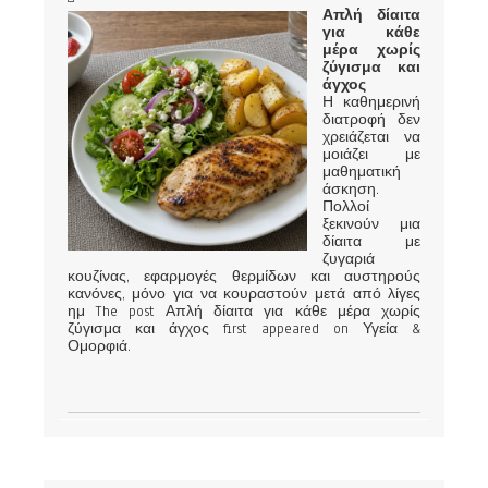
Απλή δίαιτα
για κάθε
μέρα χωρίς
ζύγισμα και
άγχος
Η καθημερινή
διατροφή δεν
χρειάζεται να
μοιάζει με
μαθηματική
άσκηση.
Πολλοί
ξεκινούν μια
δίαιτα με
ζυγαριά
κουζίνας, εφαρμογές θερμίδων και αυστηρούς
κανόνες, μόνο για να κουραστούν μετά από λίγες
ημ The post Απλή δίαιτα για κάθε μέρα χωρίς
ζύγισμα και άγχος first appeared on Υγεία &
Ομορφιά.