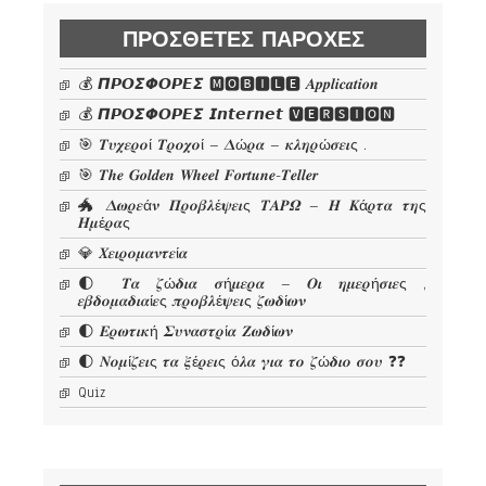
ΠΡΌΣΘΕΤΕΣ ΠΑΡΟΧΈΣ
💰 𝞟𝞠𝞞𝞢𝞥𝞞𝞠𝞔𝞢 🅼🅾🅱🅸🅻🅴 𝜜𝒑𝒑𝒍𝒊𝒄𝒂𝒕𝒊𝒐𝒏
💰 𝞟𝞠𝞞𝞢𝞥𝞞𝞠𝞔𝞢 𝙄𝙣𝙩𝙚𝙧𝙣𝙚𝙩 🆅🅴🆁🆂🅸🅾🅽
🎯 𝜯𝝊𝝌𝜺𝝆𝝄ί 𝜯𝝆𝝄𝝌𝝄ί – 𝜟ώ𝝆𝜶 – 𝜿𝝀𝜼𝝆ώ𝝈𝜺𝜾ς .
🎯 𝑻𝒉𝒆 𝑮𝒐𝒍𝒅𝒆𝒏 𝑾𝒉𝒆𝒆𝒍 𝑭𝒐𝒓𝒕𝒖𝒏𝒆-𝑻𝒆𝒍𝒍𝒆𝒓
🐲 𝜟𝝎𝝆𝜺ά𝝂 𝜫𝝆𝝄𝜷𝝀έ𝝍𝜺𝜾ς 𝜯𝜜𝜬𝜴 – 𝜢 𝜥ά𝝆𝝉𝜶 𝝉𝜼ς
𝜢𝝁έ𝝆𝜶ς
💎 𝜲𝜺𝜾𝝆𝝄𝝁𝜶𝝂𝝉𝜺ί𝜶
🌓 𝜯𝜶 𝜻ώ𝜹𝜾𝜶 𝝈ή𝝁𝜺𝝆𝜶 – 𝜪𝜾 𝜼𝝁𝜺𝝆ή𝝈𝜾𝜺ς ,
𝜺𝜷𝜹𝝄𝝁𝜶𝜹𝜾𝜶ί𝜺ς 𝝅𝝆𝝄𝜷𝝀έ𝝍𝜺𝜾ς 𝜻𝝎𝜹ί𝝎𝝂
🌓 𝜠𝝆𝝎𝝉𝜾𝜿ή 𝜮𝝊𝝂𝜶𝝈𝝉𝝆ί𝜶 𝜡𝝎𝜹ί𝝎𝝂
🌓 𝜨𝝄𝝁ί𝜻𝜺𝜾ς 𝝉𝜶 𝝃έ𝝆𝜺𝜾ς ό𝝀𝜶 𝜸𝜾𝜶 𝝉𝝄 𝜻ώ𝜹𝜾𝝄 𝝈𝝄𝝊 ❓❓
Quiz