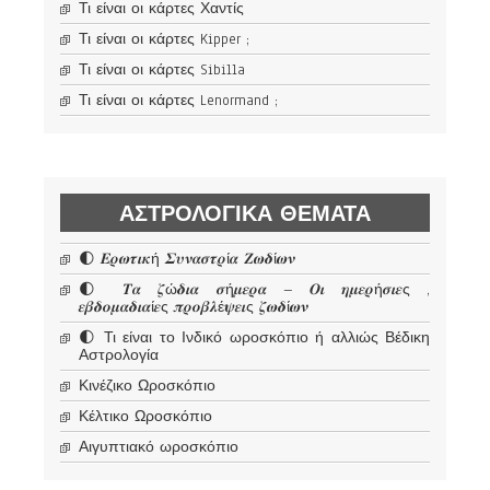
Τι είναι οι κάρτες Χαντίς
Τι είναι οι κάρτες Kipper ;
Τι είναι οι κάρτες Sibilla
Τι είναι οι κάρτες Lenormand ;
ΑΣΤΡΟΛΟΓΙΚΆ ΘΈΜΑΤΑ
🌓 𝜠𝝆𝝎𝝉𝜾𝜿ή 𝜮𝝊𝝂𝜶𝝈𝝉𝝆ί𝜶 𝜡𝝎𝜹ί𝝎𝝂
🌓 𝜯𝜶 𝜻ώ𝜹𝜾𝜶 𝝈ή𝝁𝜺𝝆𝜶 – 𝜪𝜾 𝜼𝝁𝜺𝝆ή𝝈𝜾𝜺ς ,
𝜺𝜷𝜹𝝄𝝁𝜶𝜹𝜾𝜶ί𝜺ς 𝝅𝝆𝝄𝜷𝝀έ𝝍𝜺𝜾ς 𝜻𝝎𝜹ί𝝎𝝂
🌓 Τι είναι το Ινδικό ωροσκόπιο ή αλλιώς Βέδικη
Αστρολογία
Κινέζικο Ωροσκόπιο
Κέλτικο Ωροσκόπιο
Αιγυπτιακό ωροσκόπιο