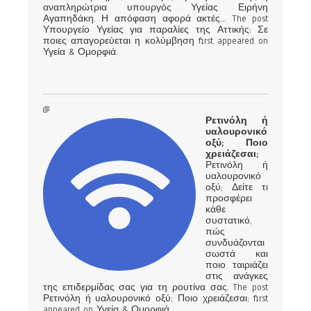
αναπληρώτρια υπουργός Υγείας Ειρήνη
Αγαπηδάκη. Η απόφαση αφορά ακτές... The post
Υπουργείο Υγείας για παραλίες της Αττικής: Σε
ποιες απαγορεύεται η κολύμβηση first appeared on
Υγεία & Ομορφιά.
Ρετινόλη ή
υαλουρονικό
οξύ; Ποιο
χρειάζεσαι;
Ρετινόλη ή
υαλουρονικό
οξύ; Δείτε τι
προσφέρει
κάθε
συστατικό,
πώς
συνδυάζονται
σωστά και
ποιο ταιριάζει
στις ανάγκες
της επιδερμίδας σας για τη ρουτίνα σας. The post
Ρετινόλη ή υαλουρονικό οξύ; Ποιο χρειάζεσαι; first
appeared on Υγεία & Ομορφιά.