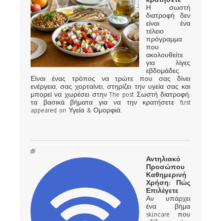
Η σωστή
διατροφή δεν
είναι ένα
τέλειο
πρόγραμμα
που
ακολουθείτε
για λίγες
εβδομάδες.
Είναι ένας τρόπος να τρώτε που σας δίνει
ενέργεια, σας χορταίνει, στηρίζει την υγεία σας και
μπορεί να χωρέσει στην The post Σωστή διατροφή:
τα βασικά βήματα για να την κρατήσετε first
appeared on Υγεία & Ομορφιά.
Αντηλιακό
Προσώπου
Καθημερινή
Χρήση: Πώς
Επιλέγετε
Αν υπάρχει
ένα βήμα
skincare που