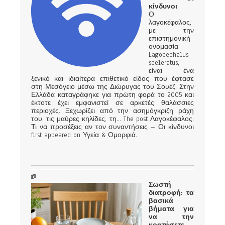
κίνδυνοι
Ο
λαγοκέφαλος,
με την
επιστημονική
ονομασία
Lagocephalus
sceleratus,
είναι ένα
ξενικό και ιδιαίτερα επιθετικό είδος που έφτασε
στη Μεσόγειο μέσω της Διώρυγας του Σουέζ. Στην
Ελλάδα καταγράφηκε για πρώτη φορά το 2005 και
έκτοτε έχει εμφανιστεί σε αρκετές θαλάσσιες
περιοχές. Ξεχωρίζει από την ασημόγκριζη ράχη
του, τις μαύρες κηλίδες, τη... The post Λαγοκέφαλος:
Τι να προσέξεις αν τον συναντήσεις – Οι κίνδυνοι
first appeared on Υγεία & Ομορφιά.
Σωστή
διατροφή: τα
βασικά
βήματα για
να την
κρατήσετε