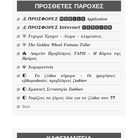
ΠΡΌΣΘΕΤΕΣ ΠΑΡΟΧΈΣ
💰 𝞟𝞠𝞞𝞢𝞥𝞞𝞠𝞔𝞢 🅼🅾🅱🅸🅻🅴 𝜜𝒑𝒑𝒍𝒊𝒄𝒂𝒕𝒊𝒐𝒏
💰 𝞟𝞠𝞞𝞢𝞥𝞞𝞠𝞔𝞢 𝙄𝙣𝙩𝙚𝙧𝙣𝙚𝙩 🆅🅴🆁🆂🅸🅾🅽
🎯 𝜯𝝊𝝌𝜺𝝆𝝄ί 𝜯𝝆𝝄𝝌𝝄ί – 𝜟ώ𝝆𝜶 – 𝜿𝝀𝜼𝝆ώ𝝈𝜺𝜾ς .
🎯 𝑻𝒉𝒆 𝑮𝒐𝒍𝒅𝒆𝒏 𝑾𝒉𝒆𝒆𝒍 𝑭𝒐𝒓𝒕𝒖𝒏𝒆-𝑻𝒆𝒍𝒍𝒆𝒓
🐲 𝜟𝝎𝝆𝜺ά𝝂 𝜫𝝆𝝄𝜷𝝀έ𝝍𝜺𝜾ς 𝜯𝜜𝜬𝜴 – 𝜢 𝜥ά𝝆𝝉𝜶 𝝉𝜼ς
𝜢𝝁έ𝝆𝜶ς
💎 𝜲𝜺𝜾𝝆𝝄𝝁𝜶𝝂𝝉𝜺ί𝜶
🌓 𝜯𝜶 𝜻ώ𝜹𝜾𝜶 𝝈ή𝝁𝜺𝝆𝜶 – 𝜪𝜾 𝜼𝝁𝜺𝝆ή𝝈𝜾𝜺ς ,
𝜺𝜷𝜹𝝄𝝁𝜶𝜹𝜾𝜶ί𝜺ς 𝝅𝝆𝝄𝜷𝝀έ𝝍𝜺𝜾ς 𝜻𝝎𝜹ί𝝎𝝂
🌓 𝜠𝝆𝝎𝝉𝜾𝜿ή 𝜮𝝊𝝂𝜶𝝈𝝉𝝆ί𝜶 𝜡𝝎𝜹ί𝝎𝝂
🌓 𝜨𝝄𝝁ί𝜻𝜺𝜾ς 𝝉𝜶 𝝃έ𝝆𝜺𝜾ς ό𝝀𝜶 𝜸𝜾𝜶 𝝉𝝄 𝜻ώ𝜹𝜾𝝄 𝝈𝝄𝝊 ❓❓
Quiz