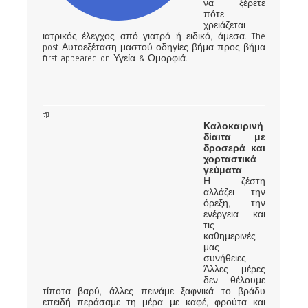
να ξέρετε
πότε
χρειάζεται
ιατρικός έλεγχος από γιατρό ή ειδικό, άμεσα. The
post Αυτοεξέταση μαστού οδηγίες βήμα προς βήμα
first appeared on Υγεία & Ομορφιά.
Καλοκαιρινή
δίαιτα με
δροσερά και
χορταστικά
γεύματα
Η ζέστη
αλλάζει την
όρεξη, την
ενέργεια και
τις
καθημερινές
μας
συνήθειες.
Άλλες μέρες
δεν θέλουμε
τίποτα βαρύ, άλλες πεινάμε ξαφνικά το βράδυ
επειδή περάσαμε τη μέρα με καφέ, φρούτα και