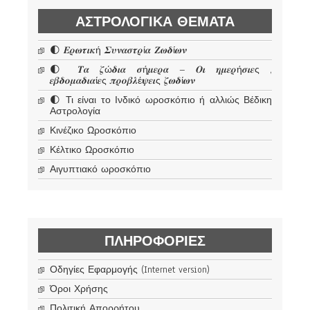
ΑΣΤΡΟΛΟΓΙΚΆ ΘΈΜΑΤΑ
🌓 𝜠𝝆𝝎𝝉𝜾𝜿ή 𝜮𝝊𝝂𝜶𝝈𝝉𝝆ί𝜶 𝜡𝝎𝜹ί𝝎𝝂
🌓 𝜯𝜶 𝜻ώ𝜹𝜾𝜶 𝝈ή𝝁𝜺𝝆𝜶 – 𝜪𝜾 𝜼𝝁𝜺𝝆ή𝝈𝜾𝜺ς ,
𝜺𝜷𝜹𝝄𝝁𝜶𝜹𝜾𝜶ί𝜺ς 𝝅𝝆𝝄𝜷𝝀έ𝝍𝜺𝜾ς 𝜻𝝎𝜹ί𝝎𝝂
🌓 Τι είναι το Ινδικό ωροσκόπιο ή αλλιώς Βέδικη
Αστρολογία
Κινέζικο Ωροσκόπιο
Κέλτικο Ωροσκόπιο
Αιγυπτιακό ωροσκόπιο
ΠΛΗΡΟΦΟΡΊΕΣ
Οδηγίες Εφαρμογής (Internet version)
Όροι Χρήσης
Πολιτική Απορρήτου