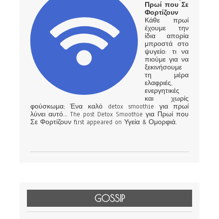
Πρωί που Σε
Φορτίζουν
Κάθε πρωί
έχουμε την
ίδια απορία
μπροστά στο
ψυγείο: τι να
πιούμε για να
ξεκινήσουμε
τη μέρα
ελαφριές,
ενεργητικές
και χωρίς
φούσκωμα; Ένα καλό detox smoothie για πρωί
λύνει αυτό… The post Detox Smoothie για Πρωί που
Σε Φορτίζουν first appeared on Υγεία & Ομορφιά.
GOSSIP