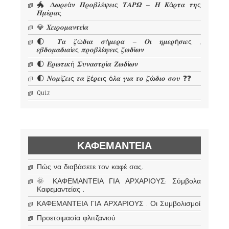
🐲 𝜟𝝎𝝆𝜺ά𝝂 𝜫𝝆𝝄𝜷𝝀έ𝝍𝜺𝜾ς 𝜯𝜜𝜬𝜴 – 𝜢 𝜥ά𝝆𝝉𝜶 𝝉𝜼ς
𝜢𝝁έ𝝆𝜶ς
💎 𝜲𝜺𝜾𝝆𝝄𝝁𝜶𝝂𝝉𝜺ί𝜶
🌓 𝜯𝜶 𝜻ώ𝜹𝜾𝜶 𝝈ή𝝁𝜺𝝆𝜶 – 𝜪𝜾 𝜼𝝁𝜺𝝆ή𝝈𝜾𝜺ς ,
𝜺𝜷𝜹𝝄𝝁𝜶𝜹𝜾𝜶ί𝜺ς 𝝅𝝆𝝄𝜷𝝀έ𝝍𝜺𝜾ς 𝜻𝝎𝜹ί𝝎𝝂
🌓 𝜠𝝆𝝎𝝉𝜾𝜿ή 𝜮𝝊𝝂𝜶𝝈𝝉𝝆ί𝜶 𝜡𝝎𝜹ί𝝎𝝂
🌓 𝜨𝝄𝝁ί𝜻𝜺𝜾ς 𝝉𝜶 𝝃έ𝝆𝜺𝜾ς ό𝝀𝜶 𝜸𝜾𝜶 𝝉𝝄 𝜻ώ𝜹𝜾𝝄 𝝈𝝄𝝊 ❓❓
Quiz
ΚΑΦΕΜΑΝΤΕΊΑ
Πώς να διαβάσετε τον καφέ σας.
🌞 ΚΑΦΕΜΑΝΤΕΙΑ ΓΙΑ ΑΡΧΑΡΙΟΥΣ: Σύμβολα
Καφεμαντείας .
ΚΑΦΕΜΑΝΤΕΙΑ ΓΙΑ ΑΡΧΑΡΙΟΥΣ . Οι Συμβολισμοί
Προετοιμασία φλιτζανιού