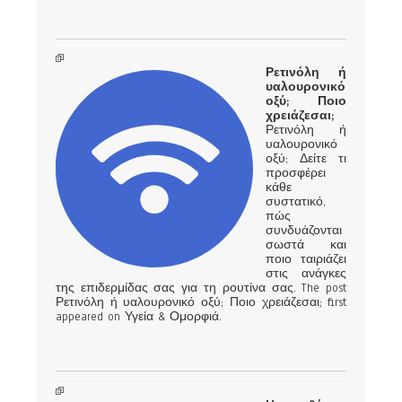
Ρετινόλη ή
υαλουρονικό
οξύ; Ποιο
χρειάζεσαι;
Ρετινόλη ή
υαλουρονικό
οξύ; Δείτε τι
προσφέρει
κάθε
συστατικό,
πώς
συνδυάζονται
σωστά και
ποιο ταιριάζει
στις ανάγκες
της επιδερμίδας σας για τη ρουτίνα σας. The post
Ρετινόλη ή υαλουρονικό οξύ; Ποιο χρειάζεσαι; first
appeared on Υγεία & Ομορφιά.