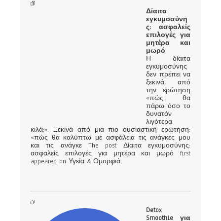
Δίαιτα
εγκυμοσύνη
ς: ασφαλείς
επιλογές για
μητέρα και
μωρό
Η δίαιτα
εγκυμοσύνης
δεν πρέπει να
ξεκινά από
την ερώτηση
«πώς θα
πάρω όσο το
δυνατόν
λιγότερα
κιλά;». Ξεκινά από μια πιο ουσιαστική ερώτηση:
«πώς θα καλύπτω με ασφάλεια τις ανάγκες μου
και τις ανάγκε The post Δίαιτα εγκυμοσύνης:
ασφαλείς επιλογές για μητέρα και μωρό first
appeared on Υγεία & Ομορφιά.
Detox
Smoothie για