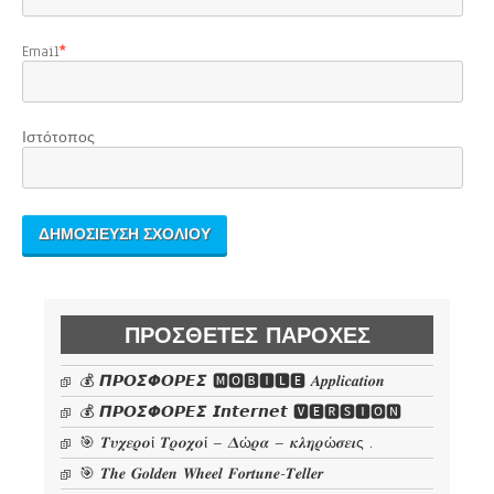
Email
*
Ιστότοπος
ΠΡΌΣΘΕΤΕΣ ΠΑΡΟΧΈΣ
💰 𝞟𝞠𝞞𝞢𝞥𝞞𝞠𝞔𝞢 🅼🅾🅱🅸🅻🅴 𝜜𝒑𝒑𝒍𝒊𝒄𝒂𝒕𝒊𝒐𝒏
💰 𝞟𝞠𝞞𝞢𝞥𝞞𝞠𝞔𝞢 𝙄𝙣𝙩𝙚𝙧𝙣𝙚𝙩 🆅🅴🆁🆂🅸🅾🅽
🎯 𝜯𝝊𝝌𝜺𝝆𝝄ί 𝜯𝝆𝝄𝝌𝝄ί – 𝜟ώ𝝆𝜶 – 𝜿𝝀𝜼𝝆ώ𝝈𝜺𝜾ς .
🎯 𝑻𝒉𝒆 𝑮𝒐𝒍𝒅𝒆𝒏 𝑾𝒉𝒆𝒆𝒍 𝑭𝒐𝒓𝒕𝒖𝒏𝒆-𝑻𝒆𝒍𝒍𝒆𝒓