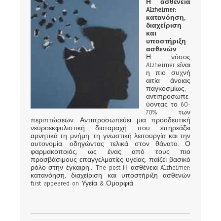
Η ασθένεια
Alzheimer:
κατανόηση,
διαχείριση
και
υποστήριξη
ασθενών
Η νόσος
Alzheimer είναι
η πιο συχνή
αιτία άνοιας
παγκοσμίως,
αντιπροσωπε
ύοντας το 60-
70% των
περιπτώσεων. Αντιπροσωπεύει μια προοδευτική
νευροεκφυλιστική διαταραχή που επηρεάζει
αρνητικά τη μνήμη, τη γνωστική λειτουργία και την
αυτονομία, οδηγώντας τελικά στον θάνατο. Ο
φαρμακοποιός, ως ένας από τους πιο
προσβάσιμους επαγγελματίες υγείας, παίζει βασικό
ρόλο στην έγκαιρη... The post Η ασθένεια Alzheimer:
κατανόηση, διαχείριση και υποστήριξη ασθενών
first appeared on Υγεία & Ομορφιά.