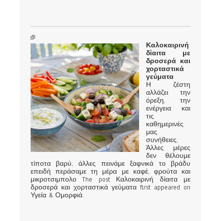
Καλοκαιρινή
δίαιτα με
δροσερά και
χορταστικά
γεύματα
Η ζέστη
αλλάζει την
όρεξη, την
ενέργεια και
τις
καθημερινές
μας
συνήθειες.
Άλλες μέρες
δεν θέλουμε
τίποτα βαρύ, άλλες πεινάμε ξαφνικά το βράδυ
επειδή περάσαμε τη μέρα με καφέ, φρούτα και
μικροτσιμπολο The post Καλοκαιρινή δίαιτα με
δροσερά και χορταστικά γεύματα first appeared on
Υγεία & Ομορφιά.