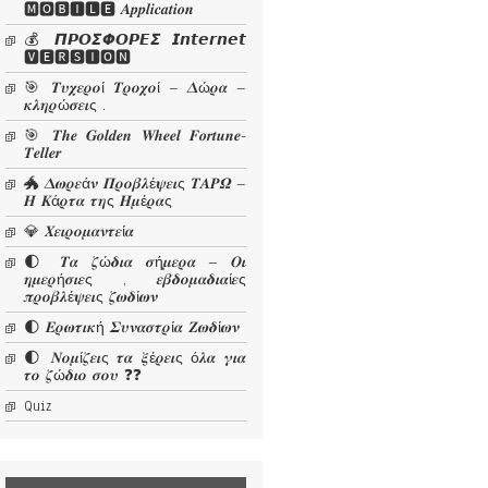
🅼🅾🅱🅸🅻🅴 𝜜𝒑𝒑𝒍𝒊𝒄𝒂𝒕𝒊𝒐𝒏
💰 𝞟𝞠𝞞𝞢𝞥𝞞𝞠𝞔𝞢 𝙄𝙣𝙩𝙚𝙧𝙣𝙚𝙩
🆅🅴🆁🆂🅸🅾🅽
🎯 𝜯𝝊𝝌𝜺𝝆𝝄ί 𝜯𝝆𝝄𝝌𝝄ί – 𝜟ώ𝝆𝜶 –
𝜿𝝀𝜼𝝆ώ𝝈𝜺𝜾ς .
🎯 𝑻𝒉𝒆 𝑮𝒐𝒍𝒅𝒆𝒏 𝑾𝒉𝒆𝒆𝒍 𝑭𝒐𝒓𝒕𝒖𝒏𝒆-
𝑻𝒆𝒍𝒍𝒆𝒓
🐲 𝜟𝝎𝝆𝜺ά𝝂 𝜫𝝆𝝄𝜷𝝀έ𝝍𝜺𝜾ς 𝜯𝜜𝜬𝜴 –
𝜢 𝜥ά𝝆𝝉𝜶 𝝉𝜼ς 𝜢𝝁έ𝝆𝜶ς
💎 𝜲𝜺𝜾𝝆𝝄𝝁𝜶𝝂𝝉𝜺ί𝜶
🌓 𝜯𝜶 𝜻ώ𝜹𝜾𝜶 𝝈ή𝝁𝜺𝝆𝜶 – 𝜪𝜾
𝜼𝝁𝜺𝝆ή𝝈𝜾𝜺ς , 𝜺𝜷𝜹𝝄𝝁𝜶𝜹𝜾𝜶ί𝜺ς
𝝅𝝆𝝄𝜷𝝀έ𝝍𝜺𝜾ς 𝜻𝝎𝜹ί𝝎𝝂
🌓 𝜠𝝆𝝎𝝉𝜾𝜿ή 𝜮𝝊𝝂𝜶𝝈𝝉𝝆ί𝜶 𝜡𝝎𝜹ί𝝎𝝂
🌓 𝜨𝝄𝝁ί𝜻𝜺𝜾ς 𝝉𝜶 𝝃έ𝝆𝜺𝜾ς ό𝝀𝜶 𝜸𝜾𝜶
𝝉𝝄 𝜻ώ𝜹𝜾𝝄 𝝈𝝄𝝊 ❓❓
Quiz