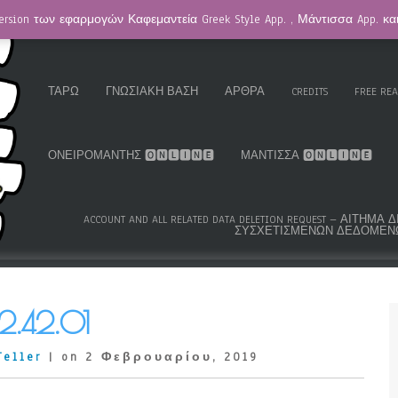
ersion των εφαρμογών Καφεμαντεία Greek Style App. , Μάντισσα App. κ
HOMEPAGE / ΚΑΦΕΜΑΝΤΕΊΑ
GREEK ROMA GYPSY CARDS™
K.S
ΤΑΡΏ
ΓΝΩΣΙΑΚΉ ΒΆΣΗ
ΆΡΘΡΑ
CREDITS
FREE RE
ΟΝΕΙΡΟΜΆΝΤΗΣ 🅾🅽🅻🅸🅽🅴
ΜΆΝΤΙΣΣΑ 🅾🅽🅻🅸🅽🅴
ACCOUNT AND ALL RELATED DATA DELETION REQUEST – ΑΊΤΗ
ΣΥΣΧΕΤΙΣΜΈΝΩΝ ΔΕΔΟΜΈΝ
2.42.01
Teller
| on 2 Φεβρουαρίου, 2019