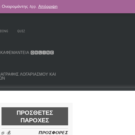
αι Ονειρομάντης App.
Απόρριψη
. KOUK ORACLE DECK
ΑΣΤΡΟΛΟΓΊΑ
ADING
QUIZ
ΚΑΦΕΜΑΝΤΕΊΑ 🅾🅽🅻🅸🅽🅴
ΜΑ ΔΙΑΓΡΑΦΉΣ ΛΟΓΑΡΙΑΣΜΟΎ ΚΑΙ
ΩΝ
ΠΡΌΣΘΕΤΕΣ
ΠΑΡΟΧΈΣ
💰 𝞟𝞠𝞞𝞢𝞥𝞞𝞠𝞔𝞢