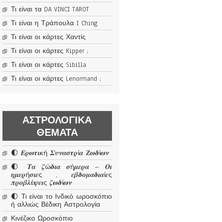
Τι είναι τα DA VINCI TAROT
Τι είναι η Τράπουλα I Ching
Τι είναι οι κάρτες Χαντίς
Τι είναι οι κάρτες Kipper ;
Τι είναι οι κάρτες Sibilla
Τι είναι οι κάρτες Lenormand ;
ΑΣΤΡΟΛΟΓΙΚΆ
ΘΈΜΑΤΑ
🌓 𝜠𝝆𝝎𝝉𝜾𝜿ή 𝜮𝝊𝝂𝜶𝝈𝝉𝝆ί𝜶 𝜡𝝎𝜹ί𝝎𝝂
🌓 𝜯𝜶 𝜻ώ𝜹𝜾𝜶 𝝈ή𝝁𝜺𝝆𝜶 – 𝜪𝜾
𝜼𝝁𝜺𝝆ή𝝈𝜾𝜺ς , 𝜺𝜷𝜹𝝄𝝁𝜶𝜹𝜾𝜶ί𝜺ς
𝝅𝝆𝝄𝜷𝝀έ𝝍𝜺𝜾ς 𝜻𝝎𝜹ί𝝎𝝂
🌓 Τι είναι το Ινδικό ωροσκόπιο
ή αλλιώς Βέδικη Αστρολογία
Κινέζικο Ωροσκόπιο