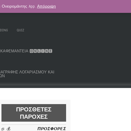
αι Ονειρομάντης App.
Απόρριψη
. KOUK ORACLE DECK
ΑΣΤΡΟΛΟΓΊΑ
ADING
QUIZ
ΚΑΦΕΜΑΝΤΕΊΑ 🅾🅽🅻🅸🅽🅴
ΜΑ ΔΙΑΓΡΑΦΉΣ ΛΟΓΑΡΙΑΣΜΟΎ ΚΑΙ
ΩΝ
ΠΡΌΣΘΕΤΕΣ
ΠΑΡΟΧΈΣ
💰 𝞟𝞠𝞞𝞢𝞥𝞞𝞠𝞔𝞢