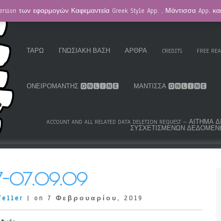
ersion των εφαρμογών Καφεμαντεία Greek Style App. , Μάντισσα App. κ
HOMEPAGE / ΚΑΦΕΜΑΝΤΕΊΑ
GREEK ROMA GYPSY CARDS™
K.S
ΤΑΡΏ
ΓΝΩΣΙΑΚΉ ΒΆΣΗ
ΆΡΘΡΑ
CREDITS
FREE RE
ΟΝΕΙΡΟΜΆΝΤΗΣ 🅾🅽🅻🅸🅽🅴
ΜΆΝΤΙΣΣΑ 🅾🅽🅻🅸🅽🅴
ACCOUNT AND ALL RELATED DATA DELETION REQUEST – ΑΊΤΗ
ΣΥΣΧΕΤΙΣΜΈΝΩΝ ΔΕΔΟΜΈΝ
7-07.09.09
Teller
| on 7 Φεβρουαρίου, 2019