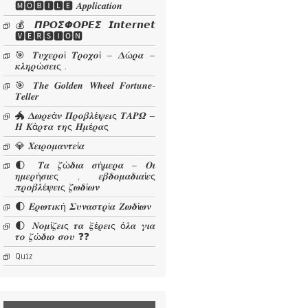
🅼🅾🅱🅸🅻🅴 𝜜𝒑𝒑𝒍𝒊𝒄𝒂𝒕𝒊𝒐𝒏
💰 𝞟𝞠𝞞𝞢𝞥𝞞𝞠𝞔𝞢 𝙄𝙣𝙩𝙚𝙧𝙣𝙚𝙩
🆅🅴🆁🆂🅸🅾🅽
🎯 𝜯𝝊𝝌𝜺𝝆𝝄ί 𝜯𝝆𝝄𝝌𝝄ί – 𝜟ώ𝝆𝜶 –
𝜿𝝀𝜼𝝆ώ𝝈𝜺𝜾ς .
🎯 𝑻𝒉𝒆 𝑮𝒐𝒍𝒅𝒆𝒏 𝑾𝒉𝒆𝒆𝒍 𝑭𝒐𝒓𝒕𝒖𝒏𝒆-
𝑻𝒆𝒍𝒍𝒆𝒓
🐲 𝜟𝝎𝝆𝜺ά𝝂 𝜫𝝆𝝄𝜷𝝀έ𝝍𝜺𝜾ς 𝜯𝜜𝜬𝜴 –
𝜢 𝜥ά𝝆𝝉𝜶 𝝉𝜼ς 𝜢𝝁έ𝝆𝜶ς
💎 𝜲𝜺𝜾𝝆𝝄𝝁𝜶𝝂𝝉𝜺ί𝜶
🌓 𝜯𝜶 𝜻ώ𝜹𝜾𝜶 𝝈ή𝝁𝜺𝝆𝜶 – 𝜪𝜾
𝜼𝝁𝜺𝝆ή𝝈𝜾𝜺ς , 𝜺𝜷𝜹𝝄𝝁𝜶𝜹𝜾𝜶ί𝜺ς
𝝅𝝆𝝄𝜷𝝀έ𝝍𝜺𝜾ς 𝜻𝝎𝜹ί𝝎𝝂
🌓 𝜠𝝆𝝎𝝉𝜾𝜿ή 𝜮𝝊𝝂𝜶𝝈𝝉𝝆ί𝜶 𝜡𝝎𝜹ί𝝎𝝂
🌓 𝜨𝝄𝝁ί𝜻𝜺𝜾ς 𝝉𝜶 𝝃έ𝝆𝜺𝜾ς ό𝝀𝜶 𝜸𝜾𝜶
𝝉𝝄 𝜻ώ𝜹𝜾𝝄 𝝈𝝄𝝊 ❓❓
Quiz