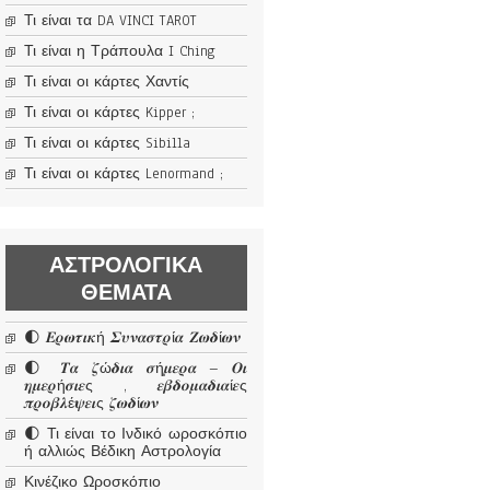
Τι είναι τα DA VINCI TAROT
Τι είναι η Τράπουλα I Ching
Τι είναι οι κάρτες Χαντίς
Τι είναι οι κάρτες Kipper ;
Τι είναι οι κάρτες Sibilla
Τι είναι οι κάρτες Lenormand ;
ΑΣΤΡΟΛΟΓΙΚΆ
ΘΈΜΑΤΑ
🌓 𝜠𝝆𝝎𝝉𝜾𝜿ή 𝜮𝝊𝝂𝜶𝝈𝝉𝝆ί𝜶 𝜡𝝎𝜹ί𝝎𝝂
🌓 𝜯𝜶 𝜻ώ𝜹𝜾𝜶 𝝈ή𝝁𝜺𝝆𝜶 – 𝜪𝜾
𝜼𝝁𝜺𝝆ή𝝈𝜾𝜺ς , 𝜺𝜷𝜹𝝄𝝁𝜶𝜹𝜾𝜶ί𝜺ς
𝝅𝝆𝝄𝜷𝝀έ𝝍𝜺𝜾ς 𝜻𝝎𝜹ί𝝎𝝂
🌓 Τι είναι το Ινδικό ωροσκόπιο
ή αλλιώς Βέδικη Αστρολογία
Κινέζικο Ωροσκόπιο