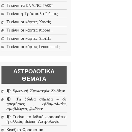
Τι είναι τα DA VINCI TAROT
Τι είναι η Τράπουλα I Ching
Τι είναι οι κάρτες Χαντίς
Τι είναι οι κάρτες Kipper ;
Τι είναι οι κάρτες Sibilla
Τι είναι οι κάρτες Lenormand ;
ΑΣΤΡΟΛΟΓΙΚΆ
ΘΈΜΑΤΑ
🌓 𝜠𝝆𝝎𝝉𝜾𝜿ή 𝜮𝝊𝝂𝜶𝝈𝝉𝝆ί𝜶 𝜡𝝎𝜹ί𝝎𝝂
🌓 𝜯𝜶 𝜻ώ𝜹𝜾𝜶 𝝈ή𝝁𝜺𝝆𝜶 – 𝜪𝜾
𝜼𝝁𝜺𝝆ή𝝈𝜾𝜺ς , 𝜺𝜷𝜹𝝄𝝁𝜶𝜹𝜾𝜶ί𝜺ς
𝝅𝝆𝝄𝜷𝝀έ𝝍𝜺𝜾ς 𝜻𝝎𝜹ί𝝎𝝂
🌓 Τι είναι το Ινδικό ωροσκόπιο
ή αλλιώς Βέδικη Αστρολογία
Κινέζικο Ωροσκόπιο