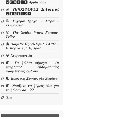
🅼🅾🅱🅸🅻🅴 𝜜𝒑𝒑𝒍𝒊𝒄𝒂𝒕𝒊𝒐𝒏
💰 𝞟𝞠𝞞𝞢𝞥𝞞𝞠𝞔𝞢 𝙄𝙣𝙩𝙚𝙧𝙣𝙚𝙩
🆅🅴🆁🆂🅸🅾🅽
🎯 𝜯𝝊𝝌𝜺𝝆𝝄ί 𝜯𝝆𝝄𝝌𝝄ί – 𝜟ώ𝝆𝜶 –
𝜿𝝀𝜼𝝆ώ𝝈𝜺𝜾ς .
🎯 𝑻𝒉𝒆 𝑮𝒐𝒍𝒅𝒆𝒏 𝑾𝒉𝒆𝒆𝒍 𝑭𝒐𝒓𝒕𝒖𝒏𝒆-
𝑻𝒆𝒍𝒍𝒆𝒓
🐲 𝜟𝝎𝝆𝜺ά𝝂 𝜫𝝆𝝄𝜷𝝀έ𝝍𝜺𝜾ς 𝜯𝜜𝜬𝜴 –
𝜢 𝜥ά𝝆𝝉𝜶 𝝉𝜼ς 𝜢𝝁έ𝝆𝜶ς
💎 𝜲𝜺𝜾𝝆𝝄𝝁𝜶𝝂𝝉𝜺ί𝜶
🌓 𝜯𝜶 𝜻ώ𝜹𝜾𝜶 𝝈ή𝝁𝜺𝝆𝜶 – 𝜪𝜾
𝜼𝝁𝜺𝝆ή𝝈𝜾𝜺ς , 𝜺𝜷𝜹𝝄𝝁𝜶𝜹𝜾𝜶ί𝜺ς
𝝅𝝆𝝄𝜷𝝀έ𝝍𝜺𝜾ς 𝜻𝝎𝜹ί𝝎𝝂
🌓 𝜠𝝆𝝎𝝉𝜾𝜿ή 𝜮𝝊𝝂𝜶𝝈𝝉𝝆ί𝜶 𝜡𝝎𝜹ί𝝎𝝂
🌓 𝜨𝝄𝝁ί𝜻𝜺𝜾ς 𝝉𝜶 𝝃έ𝝆𝜺𝜾ς ό𝝀𝜶 𝜸𝜾𝜶
𝝉𝝄 𝜻ώ𝜹𝜾𝝄 𝝈𝝄𝝊 ❓❓
Quiz