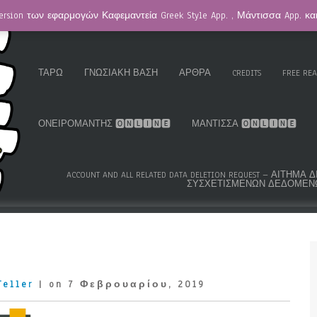
ersion των εφαρμογών Καφεμαντεία Greek Style App. , Μάντισσα App. κ
HOMEPAGE / ΚΑΦΕΜΑΝΤΕΊΑ
GREEK ROMA GYPSY CARDS™
K.S
ΤΑΡΏ
ΓΝΩΣΙΑΚΉ ΒΆΣΗ
ΆΡΘΡΑ
CREDITS
FREE RE
ΟΝΕΙΡΟΜΆΝΤΗΣ 🅾🅽🅻🅸🅽🅴
ΜΆΝΤΙΣΣΑ 🅾🅽🅻🅸🅽🅴
ACCOUNT AND ALL RELATED DATA DELETION REQUEST – ΑΊΤΗ
ΣΥΣΧΕΤΙΣΜΈΝΩΝ ΔΕΔΟΜΈΝ
Teller
| on 7 Φεβρουαρίου, 2019