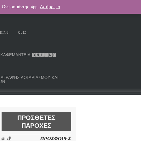
αι Ονειρομάντης App.
Απόρριψη
. KOUK ORACLE DECK
ΑΣΤΡΟΛΟΓΊΑ
ADING
QUIZ
ΚΑΦΕΜΑΝΤΕΊΑ 🅾🅽🅻🅸🅽🅴
ΜΑ ΔΙΑΓΡΑΦΉΣ ΛΟΓΑΡΙΑΣΜΟΎ ΚΑΙ
ΩΝ
ΠΡΌΣΘΕΤΕΣ
ΠΑΡΟΧΈΣ
💰 𝞟𝞠𝞞𝞢𝞥𝞞𝞠𝞔𝞢