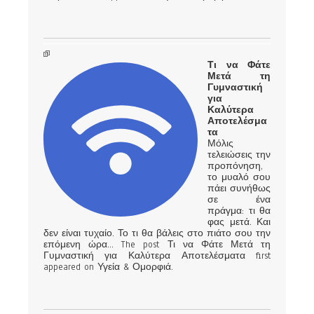
Τι να Φάτε
Μετά τη
Γυμναστική
για
Καλύτερα
Αποτελέσμα
τα
Μόλις
τελειώσεις την
προπόνηση,
το μυαλό σου
πάει συνήθως
σε ένα
πράγμα: τι θα
φας μετά. Και
δεν είναι τυχαίο. Το τι θα βάλεις στο πιάτο σου την
επόμενη ώρα… The post Τι να Φάτε Μετά τη
Γυμναστική για Καλύτερα Αποτελέσματα first
appeared on Υγεία & Ομορφιά.