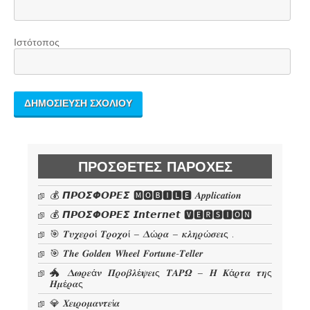
Ιστότοπος
ΠΡΌΣΘΕΤΕΣ ΠΑΡΟΧΈΣ
💰 𝞟𝞠𝞞𝞢𝞥𝞞𝞠𝞔𝞢 🅼🅾🅱🅸🅻🅴 𝜜𝒑𝒑𝒍𝒊𝒄𝒂𝒕𝒊𝒐𝒏
💰 𝞟𝞠𝞞𝞢𝞥𝞞𝞠𝞔𝞢 𝙄𝙣𝙩𝙚𝙧𝙣𝙚𝙩 🆅🅴🆁🆂🅸🅾🅽
🎯 𝜯𝝊𝝌𝜺𝝆𝝄ί 𝜯𝝆𝝄𝝌𝝄ί – 𝜟ώ𝝆𝜶 – 𝜿𝝀𝜼𝝆ώ𝝈𝜺𝜾ς .
🎯 𝑻𝒉𝒆 𝑮𝒐𝒍𝒅𝒆𝒏 𝑾𝒉𝒆𝒆𝒍 𝑭𝒐𝒓𝒕𝒖𝒏𝒆-𝑻𝒆𝒍𝒍𝒆𝒓
🐲 𝜟𝝎𝝆𝜺ά𝝂 𝜫𝝆𝝄𝜷𝝀έ𝝍𝜺𝜾ς 𝜯𝜜𝜬𝜴 – 𝜢 𝜥ά𝝆𝝉𝜶 𝝉𝜼ς
𝜢𝝁έ𝝆𝜶ς
💎 𝜲𝜺𝜾𝝆𝝄𝝁𝜶𝝂𝝉𝜺ί𝜶