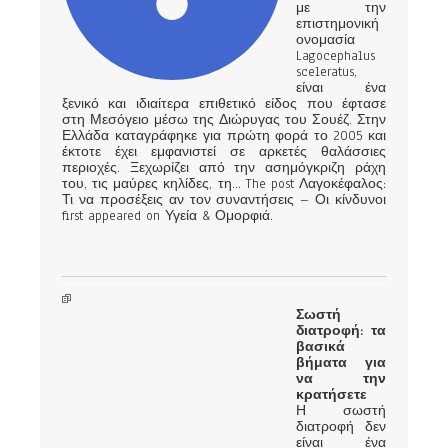
με την
επιστημονική
ονομασία
Lagocephalus
sceleratus,
είναι ένα
ξενικό και ιδιαίτερα επιθετικό είδος που έφτασε
στη Μεσόγειο μέσω της Διώρυγας του Σουέζ. Στην
Ελλάδα καταγράφηκε για πρώτη φορά το 2005 και
έκτοτε έχει εμφανιστεί σε αρκετές θαλάσσιες
περιοχές. Ξεχωρίζει από την ασημόγκριζη ράχη
του, τις μαύρες κηλίδες, τη... The post Λαγοκέφαλος:
Τι να προσέξεις αν τον συναντήσεις – Οι κίνδυνοι
first appeared on Υγεία & Ομορφιά.
Σωστή
διατροφή: τα
βασικά
βήματα για
να την
κρατήσετε
Η σωστή
διατροφή δεν
είναι ένα