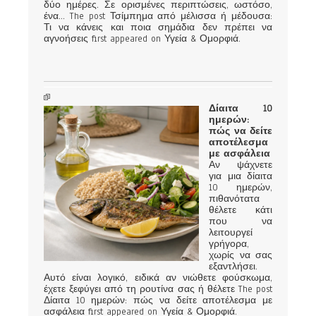
δύο ημέρες. Σε ορισμένες περιπτώσεις, ωστόσο,
ένα... The post Τσίμπημα από μέλισσα ή μέδουσα:
Τι να κάνεις και ποια σημάδια δεν πρέπει να
αγνοήσεις first appeared on Υγεία & Ομορφιά.
Δίαιτα 10
ημερών:
πώς να δείτε
αποτέλεσμα
με ασφάλεια
Αν ψάχνετε
για μια δίαιτα
10 ημερών,
πιθανότατα
θέλετε κάτι
που να
λειτουργεί
γρήγορα,
χωρίς να σας
εξαντλήσει.
Αυτό είναι λογικό, ειδικά αν νιώθετε φούσκωμα,
έχετε ξεφύγει από τη ρουτίνα σας ή θέλετε The post
Δίαιτα 10 ημερών: πώς να δείτε αποτέλεσμα με
ασφάλεια first appeared on Υγεία & Ομορφιά.