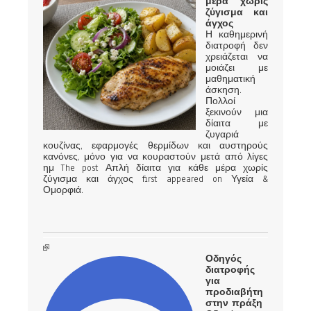
μέρα χωρίς
ζύγισμα και
άγχος
Η καθημερινή
διατροφή δεν
χρειάζεται να
μοιάζει με
μαθηματική
άσκηση.
Πολλοί
ξεκινούν μια
δίαιτα με
ζυγαριά
κουζίνας, εφαρμογές θερμίδων και αυστηρούς
κανόνες, μόνο για να κουραστούν μετά από λίγες
ημ The post Απλή δίαιτα για κάθε μέρα χωρίς
ζύγισμα και άγχος first appeared on Υγεία &
Ομορφιά.
Οδηγός
διατροφής
για
προδιαβήτη
στην πράξη