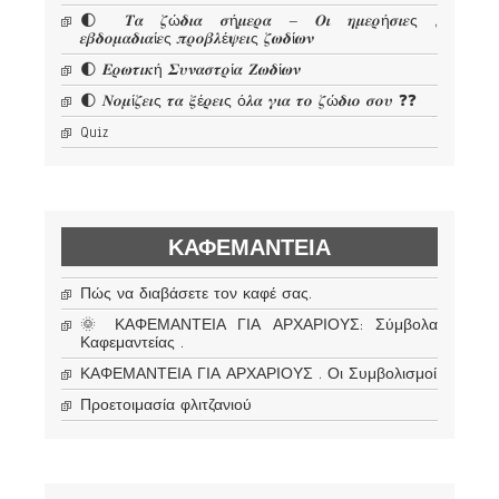
🌓 𝜯𝜶 𝜻ώ𝜹𝜾𝜶 𝝈ή𝝁𝜺𝝆𝜶 – 𝜪𝜾 𝜼𝝁𝜺𝝆ή𝝈𝜾𝜺ς ,
𝜺𝜷𝜹𝝄𝝁𝜶𝜹𝜾𝜶ί𝜺ς 𝝅𝝆𝝄𝜷𝝀έ𝝍𝜺𝜾ς 𝜻𝝎𝜹ί𝝎𝝂
🌓 𝜠𝝆𝝎𝝉𝜾𝜿ή 𝜮𝝊𝝂𝜶𝝈𝝉𝝆ί𝜶 𝜡𝝎𝜹ί𝝎𝝂
🌓 𝜨𝝄𝝁ί𝜻𝜺𝜾ς 𝝉𝜶 𝝃έ𝝆𝜺𝜾ς ό𝝀𝜶 𝜸𝜾𝜶 𝝉𝝄 𝜻ώ𝜹𝜾𝝄 𝝈𝝄𝝊 ❓❓
Quiz
ΚΑΦΕΜΑΝΤΕΊΑ
Πώς να διαβάσετε τον καφέ σας.
🌞 ΚΑΦΕΜΑΝΤΕΙΑ ΓΙΑ ΑΡΧΑΡΙΟΥΣ: Σύμβολα
Καφεμαντείας .
ΚΑΦΕΜΑΝΤΕΙΑ ΓΙΑ ΑΡΧΑΡΙΟΥΣ . Οι Συμβολισμοί
Προετοιμασία φλιτζανιού