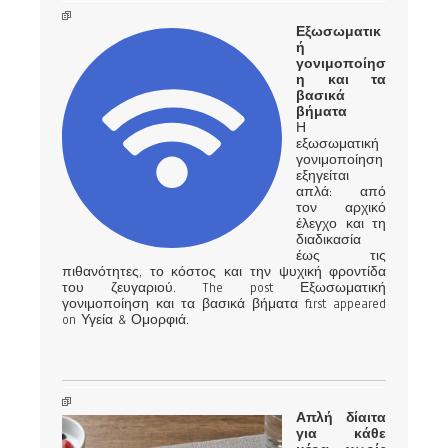
Εξωσωματικ
ή
γονιμοποίησ
η και τα
βασικά
βήματα
Η
εξωσωματική
γονιμοποίηση
εξηγείται
απλά: από
τον αρχικό
έλεγχο και τη
διαδικασία
έως τις
πιθανότητες, το κόστος και την ψυχική φροντίδα
του ζευγαριού. The post Εξωσωματική
γονιμοποίηση και τα βασικά βήματα first appeared
on Υγεία & Ομορφιά.
Απλή δίαιτα
για κάθε