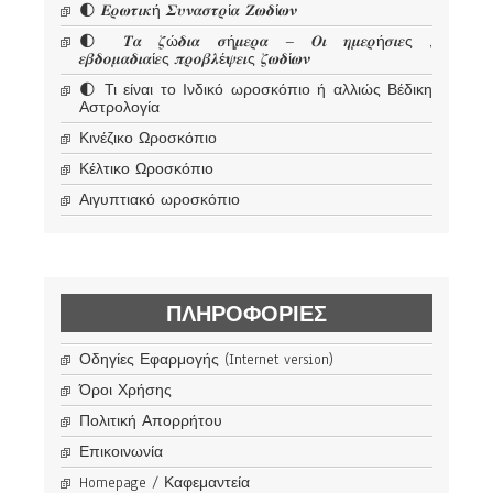
🌓 𝜠𝝆𝝎𝝉𝜾𝜿ή 𝜮𝝊𝝂𝜶𝝈𝝉𝝆ί𝜶 𝜡𝝎𝜹ί𝝎𝝂
🌓 𝜯𝜶 𝜻ώ𝜹𝜾𝜶 𝝈ή𝝁𝜺𝝆𝜶 – 𝜪𝜾 𝜼𝝁𝜺𝝆ή𝝈𝜾𝜺ς ,
𝜺𝜷𝜹𝝄𝝁𝜶𝜹𝜾𝜶ί𝜺ς 𝝅𝝆𝝄𝜷𝝀έ𝝍𝜺𝜾ς 𝜻𝝎𝜹ί𝝎𝝂
🌓 Τι είναι το Ινδικό ωροσκόπιο ή αλλιώς Βέδικη
Αστρολογία
Κινέζικο Ωροσκόπιο
Κέλτικο Ωροσκόπιο
Αιγυπτιακό ωροσκόπιο
ΠΛΗΡΟΦΟΡΊΕΣ
Οδηγίες Εφαρμογής (Internet version)
Όροι Χρήσης
Πολιτική Απορρήτου
Επικοινωνία
Homepage / Καφεμαντεία