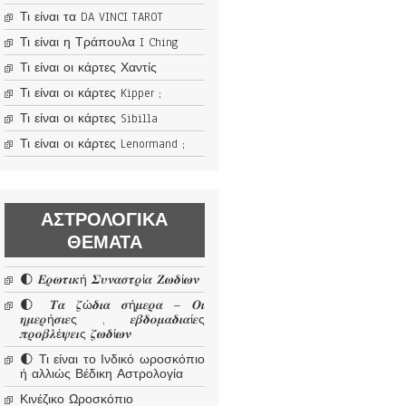
Τι είναι τα DA VINCI TAROT
Τι είναι η Τράπουλα I Ching
Τι είναι οι κάρτες Χαντίς
Τι είναι οι κάρτες Kipper ;
Τι είναι οι κάρτες Sibilla
Τι είναι οι κάρτες Lenormand ;
ΑΣΤΡΟΛΟΓΙΚΆ
ΘΈΜΑΤΑ
🌓 𝜠𝝆𝝎𝝉𝜾𝜿ή 𝜮𝝊𝝂𝜶𝝈𝝉𝝆ί𝜶 𝜡𝝎𝜹ί𝝎𝝂
🌓 𝜯𝜶 𝜻ώ𝜹𝜾𝜶 𝝈ή𝝁𝜺𝝆𝜶 – 𝜪𝜾
𝜼𝝁𝜺𝝆ή𝝈𝜾𝜺ς , 𝜺𝜷𝜹𝝄𝝁𝜶𝜹𝜾𝜶ί𝜺ς
𝝅𝝆𝝄𝜷𝝀έ𝝍𝜺𝜾ς 𝜻𝝎𝜹ί𝝎𝝂
🌓 Τι είναι το Ινδικό ωροσκόπιο
ή αλλιώς Βέδικη Αστρολογία
Κινέζικο Ωροσκόπιο