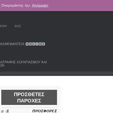
αι Ονειρομάντης App.
Απόρριψη
. KOUK ORACLE DECK
ΑΣΤΡΟΛΟΓΊΑ
ADING
QUIZ
ΚΑΦΕΜΑΝΤΕΊΑ 🅾🅽🅻🅸🅽🅴
ΜΑ ΔΙΑΓΡΑΦΉΣ ΛΟΓΑΡΙΑΣΜΟΎ ΚΑΙ
ΩΝ
ΠΡΌΣΘΕΤΕΣ
ΠΑΡΟΧΈΣ
💰 𝞟𝞠𝞞𝞢𝞥𝞞𝞠𝞔𝞢