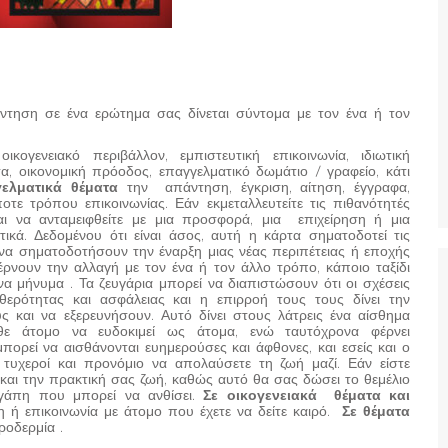
ντηση σε ένα ερώτημα σας δίνεται σύντομα με τον ένα ή τον
κογενειακό περιβάλλον, εμπιστευτική επικοινωνία, ιδιωτική
τα, οικονομική πρόοδος, επαγγελματικό δωμάτιο / γραφείο, κάτι
ελματικά θέματα
την απάντηση, έγκριση, αίτηση, έγγραφα,
ε τρόπου επικοινωνίας. Εάν εκμεταλλευτείτε τις πιθανότητές
ται να ανταμειφθείτε με μια προσφορά, μια επιχείρηση ή μια
ικά. Δεδομένου ότι είναι άσος, αυτή η κάρτα σηματοδοτεί τις
 να σηματοδοτήσουν την έναρξη μιας νέας περιπέτειας ή εποχής
ρνουν την αλλαγή με τον ένα ή τον άλλο τρόπο, κάποιο ταξίδι
 μήνυμα . Τα ζευγάρια μπορεί να διαπιστώσουν ότι οι σχέσεις
θερότητας και ασφάλειας και η επιρροή τους τους δίνει την
 και να εξερευνήσουν. Αυτό δίνει στους λάτρεις ένα αίσθημα
άθε άτομο να ευδοκιμεί ως άτομα, ενώ ταυτόχρονα φέρνει
πορεί να αισθάνονται ευημερούσες και άφθονες, και εσείς και ο
 τυχεροί και προνόμιο να απολαύσετε τη ζωή μαζί. Εάν είστε
 και την πρακτική σας ζωή, καθώς αυτό θα σας δώσει το θεμέλιο
αγάπη που μπορεί να ανθίσει.
Σε οικογενειακά θέματα και
 ή επικοινωνία με άτομο που έχετε να δείτε καιρό.
Σε θέματα
ροδερμία .