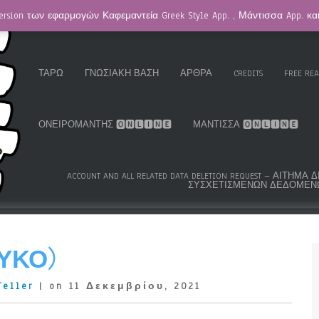
ersion των εφαρμογών Καφεμαντεία Greek Style App. , Μάντισσα App. κ
HOMEPAGE / ΚΑΦΕΜΑΝΤΕΊΑ
GREEK ROMA GYPSY CARDS™
K.S
ΤΑΡΏ
ΓΝΩΣΙΑΚΉ ΒΆΣΗ
ΆΡΘΡΑ
CREDITS
FREE RE
ΟΝΕΙΡΟΜΆΝΤΗΣ 🅾🅽🅻🅸🅽🅴
ΜΆΝΤΙΣΣΑ 🅾🅽🅻🅸🅽🅴
ACCOUNT AND ALL RELATED DATA DELETION REQUEST – ΑΊΤΗ
ΣΥΣΧΕΤΙΣΜΈΝΩΝ ΔΕΔΟΜΈΝ
ΥΚΌ)
Teller
| on 11 Δεκεμβρίου, 2021