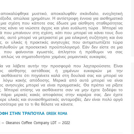
αποκαλύφθηκε μυστικό, αποκαλυφθέν σκάνδαλο, ενοχλητική
έξοδα, απώλεια χρημάτων. Η αντίστροφη έννοια για αισθηματικά
ι μια σχέση που κάποτε σας έδωσε μια αίσθηση σταθερότητας
ας κάνει να νιώσετε άγχος και γίνει ευάλωτη τώρα . Μπορεί να
κά που μπαίνουν στη σχέση, κάτι που μπορεί να κάνει τους δυο
ές, αυτό μπορεί να μετριαστεί με μια ειλικρινή συζήτηση και ένα
 οι υλικές ή πρακτικές ανησυχίες που αντιμετωπίζετε τώρα
επιλυθούν με προσεκτικό προϋπολογισμό. Εάν δεν είστε σε μια
ς που φαίνονται εγωιστές, άπληστοι ή πρόθυμοι να σας
 απλώς να σηματοδοτήσει χαμένες ρομαντικές ευκαιρίες.
ία να λάβετε αυτήν την προσφορά που λαχταρούσατε; Είναι
ος αίσθησης αστάθειας ή χαμένων ευκαιριών με την
 αισθάνεστε ότι πηγαίνετε καλά στη δουλειά σας και μπορεί να
τε λόγω κακής απόδοσης. Μερικά από αυτά μπορεί να είναι
 ανησυχίες μπορεί να είναι πραγματικές. Θα πρέπει να ρίξετε
ς. Μπορεί επίσης να αισθάνεστε σαν να μην έχετε ξοδέψει το
πάρει μερικές κακές αποφάσεις στην καριέρα σας. Δεν έχετε
ερε υλικές και συναισθηματικές ανταμοιβές. Δεν είναι πολύ αργά
σσότερα για το τι θα θέλατε να κάνετε.
ΟΦΗ ΣΤΗΝ ΤΡΑΠΟΥΛΑ GREEK ROMA
 – Okeanos Coffee Company LDT – 2022