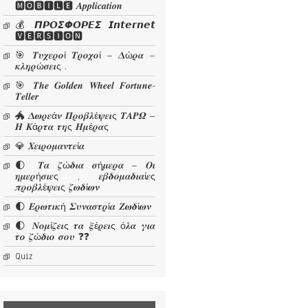
🅼🅾🅱🅸🅻🅴 𝜜𝒑𝒑𝒍𝒊𝒄𝒂𝒕𝒊𝒐𝒏
💰 𝞟𝞠𝞞𝞢𝞥𝞞𝞠𝞔𝞢 𝙄𝙣𝙩𝙚𝙧𝙣𝙚𝙩
🆅🅴🆁🆂🅸🅾🅽
🎯 𝜯𝝊𝝌𝜺𝝆𝝄ί 𝜯𝝆𝝄𝝌𝝄ί – 𝜟ώ𝝆𝜶 –
𝜿𝝀𝜼𝝆ώ𝝈𝜺𝜾ς .
🎯 𝑻𝒉𝒆 𝑮𝒐𝒍𝒅𝒆𝒏 𝑾𝒉𝒆𝒆𝒍 𝑭𝒐𝒓𝒕𝒖𝒏𝒆-
𝑻𝒆𝒍𝒍𝒆𝒓
🐲 𝜟𝝎𝝆𝜺ά𝝂 𝜫𝝆𝝄𝜷𝝀έ𝝍𝜺𝜾ς 𝜯𝜜𝜬𝜴 –
𝜢 𝜥ά𝝆𝝉𝜶 𝝉𝜼ς 𝜢𝝁έ𝝆𝜶ς
💎 𝜲𝜺𝜾𝝆𝝄𝝁𝜶𝝂𝝉𝜺ί𝜶
🌓 𝜯𝜶 𝜻ώ𝜹𝜾𝜶 𝝈ή𝝁𝜺𝝆𝜶 – 𝜪𝜾
𝜼𝝁𝜺𝝆ή𝝈𝜾𝜺ς , 𝜺𝜷𝜹𝝄𝝁𝜶𝜹𝜾𝜶ί𝜺ς
𝝅𝝆𝝄𝜷𝝀έ𝝍𝜺𝜾ς 𝜻𝝎𝜹ί𝝎𝝂
🌓 𝜠𝝆𝝎𝝉𝜾𝜿ή 𝜮𝝊𝝂𝜶𝝈𝝉𝝆ί𝜶 𝜡𝝎𝜹ί𝝎𝝂
🌓 𝜨𝝄𝝁ί𝜻𝜺𝜾ς 𝝉𝜶 𝝃έ𝝆𝜺𝜾ς ό𝝀𝜶 𝜸𝜾𝜶
𝝉𝝄 𝜻ώ𝜹𝜾𝝄 𝝈𝝄𝝊 ❓❓
Quiz