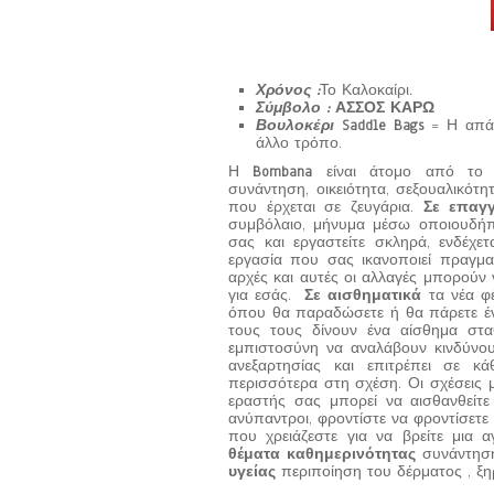
Χρόνος :
Το Καλοκαίρι
.
Σύμβολο :
ΑΣΣΟΣ ΚΑΡΩ
Βουλοκέρι
Saddle Bags
= Η απά
άλλο τρόπο.
Η
Bombana
είναι άτομο από το οι
συνάντηση, οικειότητα, σεξουαλικότη
που έρχεται σε ζευγάρια.
Σε επαγγ
συμβόλαιο, μήνυμα μέσω οποιουδήποτ
σας και εργαστείτε σκληρά, ενδέχε
εργασία που σας ικανοποιεί πραγματ
αρχές και αυτές οι αλλαγές μπορούν
για εσάς.
Σε αισθηματικά
τα νέα φέ
όπου θα παραδώσετε ή θα πάρετε ένα
τους τους δίνουν ένα αίσθημα στα
εμπιστοσύνη να αναλάβουν κινδύνους
ανεξαρτησίας και επιτρέπει σε κ
περισσότερα στη σχέση. Οι σχέσεις μ
εραστής σας μπορεί να αισθανθείτε
ανύπαντροι, φροντίστε να φροντίσετε
που χρειάζεστε για να βρείτε μια 
θέματα καθημερινότητας
συνάντηση
υγείας
περιποίηση του δέρματος , ξη