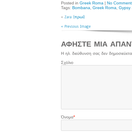
Posted in
Greek Roma
|
No Comment
Tags:
Bombana
,
Greek Roma
,
Gypsy 
«
Zara (πρωί)
« Previous Image
ΑΦΉΣΤΕ ΜΙΑ ΑΠΆΝ
Η ηλ. διεύθυνση σας δεν δημοσιεύεται
Σχόλιο
Όνομα
*