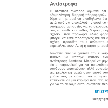
Αντίστροφα
Η
Bombana
ανάποδα δηλώνει ότι 
εξομολόγηση, διαρροή πληροφοριών, 
θέματα τ μπορεί να υποδηλώνει ότ
μετά από μία αποκάλυψη μπορεί να σ
υπάρχουν ανησυχίες για τα οικονομι
σας να νιώθετε ασταθείς. Μερικές φορ
σχέδιο που προχωρά. Άλλες φορές,
μπορεί να είναι προσωρινές και να 
σχέση, προσέξτε τους ανθρώπου
εκμεταλλευτούν. Αυτή η κάρτα μπορεί
Νιώσατε σαν να χάσατε την ευκαιρ
πιθανό να υπάρχει κάποιο είδ
αντίστροφη
Bombana
. Μπορεί να μην
είστε παρανοϊκοί για να απολυθεί
σύνδρομο απατεώνων, αλλά ορισμένες
μια ρεαλιστική ματιά στον εαυτό σα
χρόνο σας με σύνεση και να έχετε 
επενδύσει σε μια καριέρα που σας έφ
για να το αλλάξω αυτό. σκεφτείτε περι
ΕΠΙΣΤΡ
©Copyright