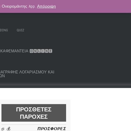
αι Ονειρομάντης App.
Απόρριψη
. KOUK ORACLE DECK
ΑΣΤΡΟΛΟΓΊΑ
ADING
QUIZ
ΚΑΦΕΜΑΝΤΕΊΑ 🅾🅽🅻🅸🅽🅴
ΜΑ ΔΙΑΓΡΑΦΉΣ ΛΟΓΑΡΙΑΣΜΟΎ ΚΑΙ
ΩΝ
ΠΡΌΣΘΕΤΕΣ
ΠΑΡΟΧΈΣ
💰 𝞟𝞠𝞞𝞢𝞥𝞞𝞠𝞔𝞢