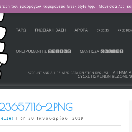
ersion των εφαρμογών Καφεμαντεία Greek Style App. , Μάντισσα App. κ
HOMEPAGE / ΚΑΦΕΜΑΝΤΕΊΑ
GREEK ROMA GYPSY CARDS™
K.S
ΤΑΡΏ
ΓΝΩΣΙΑΚΉ ΒΆΣΗ
ΆΡΘΡΑ
CREDITS
FREE RE
ΟΝΕΙΡΟΜΆΝΤΗΣ 🅾🅽🅻🅸🅽🅴
ΜΆΝΤΙΣΣΑ 🅾🅽🅻🅸🅽🅴
ACCOUNT AND ALL RELATED DATA DELETION REQUEST – ΑΊΤΗ
ΣΥΣΧΕΤΙΣΜΈΝΩΝ ΔΕΔΟΜΈΝ
23657116-2.PNG
Teller
| on 30 Ιανουαρίου, 2019