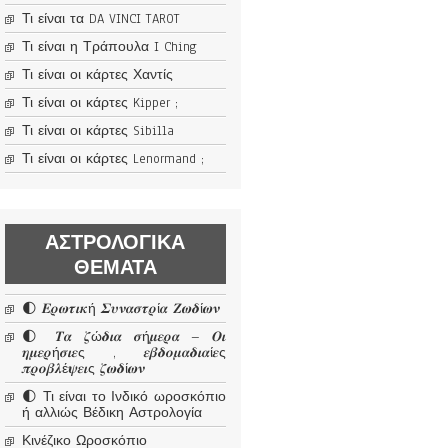
Τι είναι τα DA VINCI TAROT
Τι είναι η Τράπουλα I Ching
Τι είναι οι κάρτες Χαντίς
Τι είναι οι κάρτες Kipper ;
Τι είναι οι κάρτες Sibilla
Τι είναι οι κάρτες Lenormand ;
ΑΣΤΡΟΛΟΓΙΚΆ
ΘΈΜΑΤΑ
🌓 𝜠𝝆𝝎𝝉𝜾𝜿ή 𝜮𝝊𝝂𝜶𝝈𝝉𝝆ί𝜶 𝜡𝝎𝜹ί𝝎𝝂
🌓 𝜯𝜶 𝜻ώ𝜹𝜾𝜶 𝝈ή𝝁𝜺𝝆𝜶 – 𝜪𝜾
𝜼𝝁𝜺𝝆ή𝝈𝜾𝜺ς , 𝜺𝜷𝜹𝝄𝝁𝜶𝜹𝜾𝜶ί𝜺ς
𝝅𝝆𝝄𝜷𝝀έ𝝍𝜺𝜾ς 𝜻𝝎𝜹ί𝝎𝝂
🌓 Τι είναι το Ινδικό ωροσκόπιο
ή αλλιώς Βέδικη Αστρολογία
Κινέζικο Ωροσκόπιο