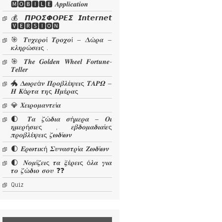
🅼🅾🅱🅸🅻🅴 𝜜𝒑𝒑𝒍𝒊𝒄𝒂𝒕𝒊𝒐𝒏
💰 𝞟𝞠𝞞𝞢𝞥𝞞𝞠𝞔𝞢 𝙄𝙣𝙩𝙚𝙧𝙣𝙚𝙩
🆅🅴🆁🆂🅸🅾🅽
🎯 𝜯𝝊𝝌𝜺𝝆𝝄ί 𝜯𝝆𝝄𝝌𝝄ί – 𝜟ώ𝝆𝜶 –
𝜿𝝀𝜼𝝆ώ𝝈𝜺𝜾ς .
🎯 𝑻𝒉𝒆 𝑮𝒐𝒍𝒅𝒆𝒏 𝑾𝒉𝒆𝒆𝒍 𝑭𝒐𝒓𝒕𝒖𝒏𝒆-
𝑻𝒆𝒍𝒍𝒆𝒓
🐲 𝜟𝝎𝝆𝜺ά𝝂 𝜫𝝆𝝄𝜷𝝀έ𝝍𝜺𝜾ς 𝜯𝜜𝜬𝜴 –
𝜢 𝜥ά𝝆𝝉𝜶 𝝉𝜼ς 𝜢𝝁έ𝝆𝜶ς
💎 𝜲𝜺𝜾𝝆𝝄𝝁𝜶𝝂𝝉𝜺ί𝜶
🌓 𝜯𝜶 𝜻ώ𝜹𝜾𝜶 𝝈ή𝝁𝜺𝝆𝜶 – 𝜪𝜾
𝜼𝝁𝜺𝝆ή𝝈𝜾𝜺ς , 𝜺𝜷𝜹𝝄𝝁𝜶𝜹𝜾𝜶ί𝜺ς
𝝅𝝆𝝄𝜷𝝀έ𝝍𝜺𝜾ς 𝜻𝝎𝜹ί𝝎𝝂
🌓 𝜠𝝆𝝎𝝉𝜾𝜿ή 𝜮𝝊𝝂𝜶𝝈𝝉𝝆ί𝜶 𝜡𝝎𝜹ί𝝎𝝂
🌓 𝜨𝝄𝝁ί𝜻𝜺𝜾ς 𝝉𝜶 𝝃έ𝝆𝜺𝜾ς ό𝝀𝜶 𝜸𝜾𝜶
𝝉𝝄 𝜻ώ𝜹𝜾𝝄 𝝈𝝄𝝊 ❓❓
Quiz