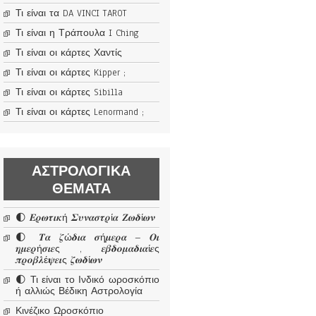
Τι είναι τα DA VINCI TAROT
Τι είναι η Τράπουλα I Ching
Τι είναι οι κάρτες Χαντίς
Τι είναι οι κάρτες Kipper ;
Τι είναι οι κάρτες Sibilla
Τι είναι οι κάρτες Lenormand ;
ΑΣΤΡΟΛΟΓΙΚΆ
ΘΈΜΑΤΑ
🌓 𝜠𝝆𝝎𝝉𝜾𝜿ή 𝜮𝝊𝝂𝜶𝝈𝝉𝝆ί𝜶 𝜡𝝎𝜹ί𝝎𝝂
🌓 𝜯𝜶 𝜻ώ𝜹𝜾𝜶 𝝈ή𝝁𝜺𝝆𝜶 – 𝜪𝜾
𝜼𝝁𝜺𝝆ή𝝈𝜾𝜺ς , 𝜺𝜷𝜹𝝄𝝁𝜶𝜹𝜾𝜶ί𝜺ς
𝝅𝝆𝝄𝜷𝝀έ𝝍𝜺𝜾ς 𝜻𝝎𝜹ί𝝎𝝂
🌓 Τι είναι το Ινδικό ωροσκόπιο
ή αλλιώς Βέδικη Αστρολογία
Κινέζικο Ωροσκόπιο