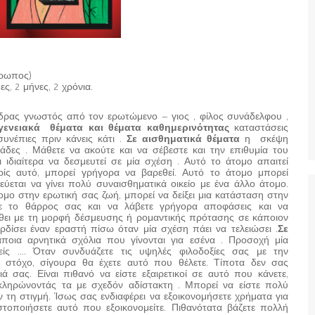
θρωπος)
ς, 2 μήνες, 2 χρόνια.
νδρας γνωστός από τον ερωτώμενο – γιος , φίλος συνάδελφου ,
γενειακά θέματα και θέματα καθημερινότητας
καταστάσεις
υνέπιες πριν κάνεις κάτι .
Σε αισθηματικά θέματα
η σκέψη
δες . Μάθετε να ακούτε και να σέβεστε και την επιθυμία του
ιδιαίτερα να δεσμευτεί σε μία σχέση . Αυτό το άτομο απαιτεί
ρίς αυτό, μπορεί γρήγορα να βαρεθεί. Αυτό το άτομο μπορεί
ύεται να γίνει πολύ συναισθηματικά οικείο με ένα άλλο άτομο.
μο στην ερωτική σας ζωή, μπορεί να δείξει μια κατάσταση στην
ε το θάρρος σας και να λάβετε γρήγορα αποφάσεις και να
θει με τη μορφή δέσμευσης ή ρομαντικής πρότασης σε κάποιον
ερδίσει έναν εραστή πίσω όταν μία σχέση πάει να τελειώσει .
Σε
ποια αρνητικά σχόλια που γίνονται για εσένα . Προσοχή μία
είς …. Όταν συνδυάζετε τις υψηλές φιλοδοξίες σας με την
 στόχο, σίγουρα θα έχετε αυτό που θέλετε. Τίποτα δεν σας
ειά σας. Είναι πιθανό να είστε εξαιρετικοί σε αυτό που κάνετε,
κληρώνοντάς τα με σχεδόν αδίστακτη . Μπορεί να είστε πολύ
ν τη στιγμή. Ίσως σας ενδιαφέρει να εξοικονομήσετε χρήματα για
στοποιήσετε αυτό που εξοικονομείτε. Πιθανότατα βάζετε πολλή