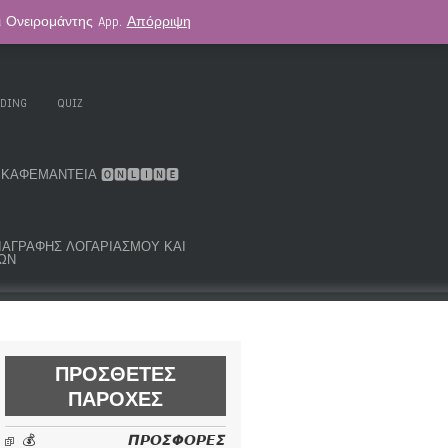
αι Ονειρομάντης App.
Απόρριψη
. KOUK ORACLE DECK
ΑΣΤΡΟΛΟΓΊΑ
ADING
QUIZ
ΚΑΦΕΜΑΝΤΕΊΑ 🅾🅽🅻🅸🅽🅴
ΜΑ ΔΙΑΓΡΑΦΉΣ ΛΟΓΑΡΙΑΣΜΟΎ ΚΑΙ
ΩΝ
ΠΡΌΣΘΕΤΕΣ
ΠΑΡΟΧΈΣ
💰 𝞟𝞠𝞞𝞢𝞥𝞞𝞠𝞔𝞢