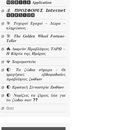
🅼🅾🅱🅸🅻🅴 𝜜𝒑𝒑𝒍𝒊𝒄𝒂𝒕𝒊𝒐𝒏
💰 𝞟𝞠𝞞𝞢𝞥𝞞𝞠𝞔𝞢 𝙄𝙣𝙩𝙚𝙧𝙣𝙚𝙩
🆅🅴🆁🆂🅸🅾🅽
🎯 𝜯𝝊𝝌𝜺𝝆𝝄ί 𝜯𝝆𝝄𝝌𝝄ί – 𝜟ώ𝝆𝜶 –
𝜿𝝀𝜼𝝆ώ𝝈𝜺𝜾ς .
🎯 𝑻𝒉𝒆 𝑮𝒐𝒍𝒅𝒆𝒏 𝑾𝒉𝒆𝒆𝒍 𝑭𝒐𝒓𝒕𝒖𝒏𝒆-
𝑻𝒆𝒍𝒍𝒆𝒓
🐲 𝜟𝝎𝝆𝜺ά𝝂 𝜫𝝆𝝄𝜷𝝀έ𝝍𝜺𝜾ς 𝜯𝜜𝜬𝜴 –
𝜢 𝜥ά𝝆𝝉𝜶 𝝉𝜼ς 𝜢𝝁έ𝝆𝜶ς
💎 𝜲𝜺𝜾𝝆𝝄𝝁𝜶𝝂𝝉𝜺ί𝜶
🌓 𝜯𝜶 𝜻ώ𝜹𝜾𝜶 𝝈ή𝝁𝜺𝝆𝜶 – 𝜪𝜾
𝜼𝝁𝜺𝝆ή𝝈𝜾𝜺ς , 𝜺𝜷𝜹𝝄𝝁𝜶𝜹𝜾𝜶ί𝜺ς
𝝅𝝆𝝄𝜷𝝀έ𝝍𝜺𝜾ς 𝜻𝝎𝜹ί𝝎𝝂
🌓 𝜠𝝆𝝎𝝉𝜾𝜿ή 𝜮𝝊𝝂𝜶𝝈𝝉𝝆ί𝜶 𝜡𝝎𝜹ί𝝎𝝂
🌓 𝜨𝝄𝝁ί𝜻𝜺𝜾ς 𝝉𝜶 𝝃έ𝝆𝜺𝜾ς ό𝝀𝜶 𝜸𝜾𝜶
𝝉𝝄 𝜻ώ𝜹𝜾𝝄 𝝈𝝄𝝊 ❓❓
Quiz