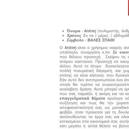
Όνομα : Andrzej
(πολεμιστής, άν
Χρόνος :
Σε σε 2 μέρες, 2 εβδομάδε
Σύμβολο :
ΒΑΛΕΣ ΣΠΑΘΙ
Ο
Andrzej
είναι ο χρήσιμος νεαρός ά
υπάλληλο, συνεργάτη κ.λπ.
Σε οικο
που θέλουν προσοχή . Σκέψου τις σ
ατόμου καστανού. Προσοχή σε καυγά
άλλου. Αυτό το άτομο δυσκολεύεται 
πολλή πνευματική διέγερση, και χω
επίσης να είναι κάποιος που δυσκολε
Εάν αυτό δεν αντιπροσωπεύει ένα άτο
οποία θα πρέπει να συγκεντρώσετ
αναλάβετε δράση. Αυτό μπορεί να έρ
που σας ταιριάζει, ή ακόμη και να κ
επαγγελματικά θέματα
αγνόησε κά
συζήτηση και πως θα την χειριστ
αποφασιστικότητά σας ως μοναδικό
φοβίζει, όταν πρόκειται για τη δουλ
ακολουθώντας τα έργα σας και ολο
εστιασμένοι στα οικονομικά σας αυτή
κάτι μεγάλο ή απλά θέλετε να βελτι