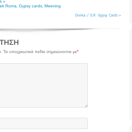
s »
ek Roma
,
Gypsy cards
,
Meening
Donka / G.R. Gypsy Cards
»
ΤΗΣΗ
.
Τα υποχρεωτικά πεδία σημειώνονται με
*