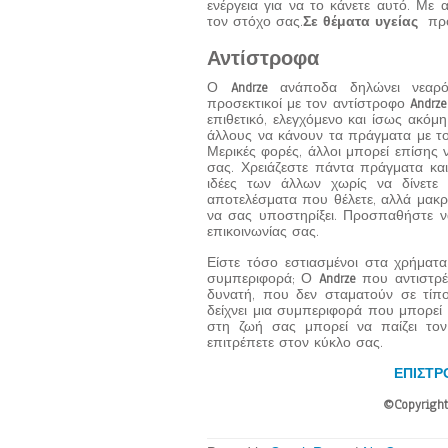
ενέργεια για να το κάνετε αυτό. Με 
τον στόχο σας.
Σε θέματα υγείας
πρ
Αντίστροφα
Ο
Andrze
ανάποδα δηλώνει νεαρό
προσεκτικοί με τον αντίστροφο
Andrze
επιθετικό, ελεγχόμενο και ίσως ακόμη
άλλους να κάνουν τα πράγματα με το
Μερικές φορές, άλλοι μπορεί επίσης ν
σας. Χρειάζεστε πάντα πράγματα και
ιδέες των άλλων χωρίς να δίνετε
αποτελέσματα που θέλετε, αλλά μακροπ
να σας υποστηρίξει. Προσπαθήστε να
επικοινωνίας σας.
Είστε τόσο εστιασμένοι στα χρήματ
συμπεριφορά; Ο
Andrze
που αντιστρέφ
δυνατή, που δεν σταματούν σε τίπο
δείχνει μια συμπεριφορά που μπορεί
στη ζωή σας μπορεί να παίζει τον
επιτρέπετε στον κύκλο σας.
ΕΠΙΣΤΡ
©Copyright