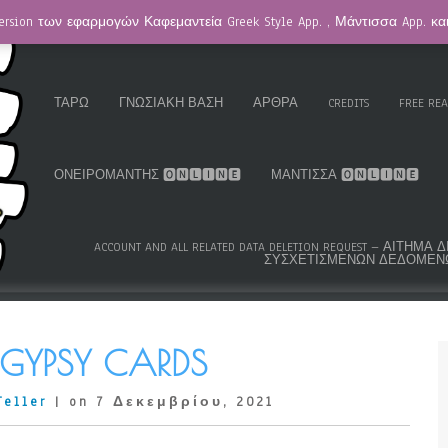
ersion των εφαρμογών Καφεμαντεία Greek Style App. , Μάντισσα App. κ
HOMEPAGE / ΚΑΦΕΜΑΝΤΕΊΑ
GREEK ROMA GYPSY CARDS™
K.S
ΤΑΡΏ
ΓΝΩΣΙΑΚΉ ΒΆΣΗ
ΆΡΘΡΑ
CREDITS
FREE RE
ΟΝΕΙΡΟΜΆΝΤΗΣ 🅾🅽🅻🅸🅽🅴
ΜΆΝΤΙΣΣΑ 🅾🅽🅻🅸🅽🅴
ACCOUNT AND ALL RELATED DATA DELETION REQUEST – ΑΊΤΗ
ΣΥΣΧΕΤΙΣΜΈΝΩΝ ΔΕΔΟΜΈΝ
. GYPSY CARDS
Teller
| on 7 Δεκεμβρίου, 2021