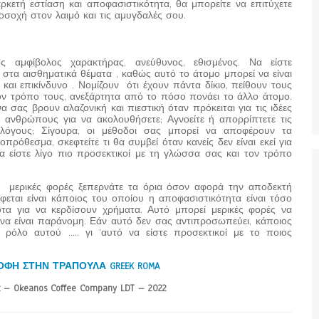
αρκετή εστίαση και αποφασιστικότητα, θα μπορείτε να επιτύχετε
οσοχή στον λαιμό και τις αμυγδαλές σου.
ς αμφίβολος χαρακτήρας, ανεύθυνος, εθισμένος. Να είστε
στα αισθηματικά θέματα , καθώς αυτό το άτομο μπορεί να είναι
 και επικίνδυνο . Νομίζουν ότι έχουν πάντα δίκιο, πείθουν τους
ν τρόπο τους, ανεξάρτητα από το πόσο πονάει το άλλο άτομο.
α σας βρουν αλαζονική και πιεστική όταν πρόκειται για τις ιδέες
 ανθρώπους για να ακολουθήσετε; Αγνοείτε ή απορρίπτετε τις
 λόγους; Σίγουρα, οι μέθοδοι σας μπορεί να αποφέρουν τα
ρόθεσμα, σκεφτείτε τι θα συμβεί όταν κανείς δεν είναι εκεί για
 είστε λίγο πιο προσεκτικοί με τη γλώσσα σας και τον τρόπο
α μερικές φορές ξεπερνάτε τα όρια όσον αφορά την αποδεκτή
εται είναι κάποιος του οποίου η αποφασιστικότητα είναι τόσο
τα για να κερδίσουν χρήματα. Αυτό μπορεί μερικές φορές να
 να είναι παράνομη. Εάν αυτό δεν σας αντιπροσωπεύει, κάποιος
 ρόλο αυτού ….. γι ‘αυτό να είστε προσεκτικοί με το ποιος
ΟΦΗ ΣΤΗΝ ΤΡΑΠΟΥΛΑ GREEK ROMA
 – Okeanos Coffee Company LDT – 2022