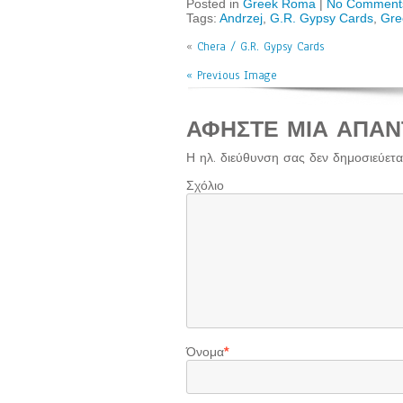
Posted in
Greek Roma
|
No Comment
Tags:
Andrzej
,
G.R. Gypsy Cards
,
Gre
«
Chera / G.R. Gypsy Cards
« Previous Image
ΑΦΉΣΤΕ ΜΙΑ ΑΠΆΝ
Η ηλ. διεύθυνση σας δεν δημοσιεύεται
Σχόλιο
Όνομα
*